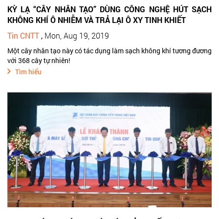
KỲ LẠ “CÂY NHÂN TẠO” DÙNG CÔNG NGHỆ HÚT SẠCH
KHÔNG KHÍ Ô NHIỄM VÀ TRẢ LẠI Ô XY TINH KHIẾT
Tin CNTT
,
Mon, Aug 19, 2019
Một cây nhân tạo này có tác dụng làm sạch không khí tương đương
với 368 cây tự nhiên!
Tìm hiểu