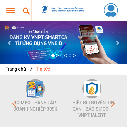
Previous
Nex
Trang chủ
Tin tức
COMBO THÀNH LẬP
THIẾT BỊ TRUYỀN TIN
DOANH NGHIỆP 399K
CẢNH BÁO SỰ CỐ -
VNPT IALERT