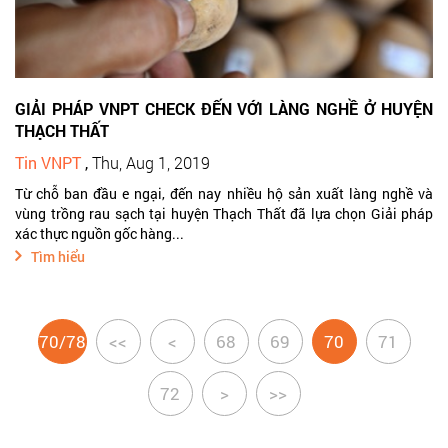
GIẢI PHÁP VNPT CHECK ĐẾN VỚI LÀNG NGHỀ Ở HUYỆN
THẠCH THẤT
Tin VNPT
,
Thu, Aug 1, 2019
Từ chỗ ban đầu e ngại, đến nay nhiều hộ sản xuất làng nghề và
vùng trồng rau sạch tại huyện Thạch Thất đã lựa chọn Giải pháp
xác thực nguồn gốc hàng...
Tìm hiểu
70/78
<<
<
68
69
70
71
72
>
>>