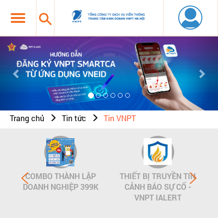
Previous
Nex
Trang chủ
Tin tức
Tin VNPT
COMBO THÀNH LẬP
THIẾT BỊ TRUYỀN TIN
DOANH NGHIỆP 399K
CẢNH BÁO SỰ CỐ -
VNPT IALERT