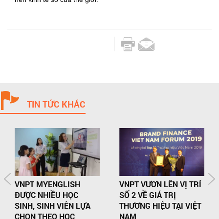
TIN TỨC KHÁC
VNPT MYENGLISH
VNPT VƯƠN LÊN VỊ TRÍ
ĐƯỢC NHIỀU HỌC
SỐ 2 VỀ GIÁ TRỊ
SINH, SINH VIÊN LỰA
THƯƠNG HIỆU TẠI VIỆT
CHỌN THEO HỌC
NAM