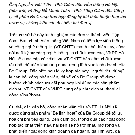
Ông Nguyễn Việt Tiến - Phó Giám đốc Viễn thông Hà Nội
(bên trái) và ông Đỗ Mạnh Tuân - Phó Tổng Giám đốc Công
ty cổ phần Be Group trao hợp đồng ký kết thỏa thuận hợp tác
trước sự chứng kiến của đại biểu hai đơn vị.
Trên cơ sở bề dày kinh nghiệm của đơn vị thành viên Tập
đoàn Bưu chính Viễn thông Việt Nam có tiềm lực viễn thông
và công nghệ thông tin (VT-CNTT) mạnh nhất hiện nay, cùng
đội ngũ kỹ sư công nghệ thông tin chất lượng cao, VNPT Hà
Nội sẽ cung cấp các dịch vụ VT-CNTT bảo đảm chất lượng
tốt nhất để triển khai ứng dụng trong lĩnh vực kinh doanh của
Be Group. Đặc biệt, sau lễ ký hợp tác này, “người tiêu dùng”
là cán bộ, công nhân viên, tài xế của Be Group sẽ được
hưởng chính sách ưu đãi phù hợp khi dùng các sản phẩm
dịch vụ VT-CNTT của VNPT cung cấp như dịch vụ thoại di
động VinaPhone…
Cụ thể, các cán bộ, công nhân viên của VNPT Hà Nội sẽ
được dùng sản phẩm “Be linh hoạt” của Be Group để tối ưu
hóa chi phí tiêu dùng. Bên cạnh đó, thông qua các hoạt động
hợp tác phát triển này, hai bên sẽ hỗ trợ nhau mở rộng và
phát triển hoạt động kinh doanh đa ngành, đa lĩnh vực, đa