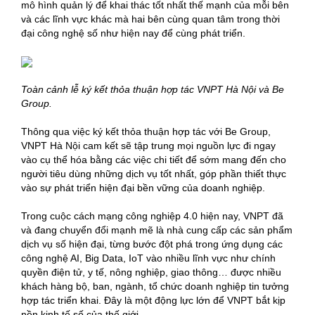
mô hình quản lý để khai thác tốt nhất thế mạnh của mỗi bên
và các lĩnh vực khác mà hai bên cùng quan tâm trong thời
đại công nghệ số như hiện nay để cùng phát triển.
Toàn cảnh lễ ký kết thỏa thuận hợp tác VNPT Hà Nội và Be
Group.
Thông qua việc ký kết thỏa thuận hợp tác với Be Group,
VNPT Hà Nội cam kết sẽ tập trung mọi nguồn lực đi ngay
vào cụ thể hóa bằng các việc chi tiết để sớm mang đến cho
người tiêu dùng những dịch vụ tốt nhất, góp phần thiết thực
vào sự phát triển hiện đại bền vững của doanh nghiệp.
Trong cuộc cách mạng công nghiệp 4.0 hiện nay, VNPT đã
và đang chuyển đổi mạnh mẽ là nhà cung cấp các sản phẩm
dịch vụ số hiện đại, từng bước đột phá trong ứng dụng các
công nghệ AI, Big Data, IoT vào nhiều lĩnh vực như chính
quyền điện tử, y tế, nông nghiệp, giao thông… được nhiều
khách hàng bộ, ban, ngành, tổ chức doanh nghiệp tin tưởng
hợp tác triển khai. Đây là một động lực lớn để VNPT bắt kịp
nền kinh tế số của thế giới.