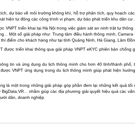
ch, dự báo về môi trường không khí, hỗ trợ phân tích, quy hoạch các c
hát hiện tự động các công trình vi phạm, dự báo phát triển khu dân cư
 VNPT triển khai tại Hà Nội trong việc giám sát an ninh trật tự thông
ông... Một số giải pháp như: Trung tâm điều hành thông minh, Camera 
i thí điểm cho khách hàng như tại tỉnh Quảng Ninh, Hà Giang, Lâm Đồn
PT được triển khai thông qua giải pháp VNPT eKYC phiên bản chống g
hông tin và ứng dụng du lịch thông minh cho hơn 40 tỉnh/thành phố, 
 được VNPT ứng dụng trong du lịch thông minh giúp phát hiện hướng 
 đang là một trong những giải pháp góp phần đem lại những kết quả t
hư BigData,VR... nhằm giúp các địa phương giải quyết hiệu quả các vấn
gười dân, doanh nghiệp.