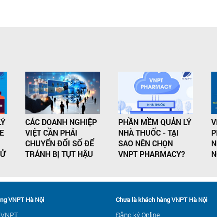
LÝ
CÁC DOANH NGHIỆP
PHẦN MỀM QUẢN LÝ
V
E
VIỆT CẦN PHẢI
NHÀ THUỐC - TẠI
P
CHUYỂN ĐỔI SỐ ĐỂ
SAO NÊN CHỌN
N
HỬ
TRÁNH BỊ TỤT HẬU
VNPT PHARMACY?
N
ng VNPT Hà Nội
Chưa là khách hàng VNPT Hà Nội
 VNPT
Đăng ký Online