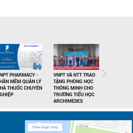
NPT PHARMACY -
VNPT VÀ NTT TRAO
TÌM HIỂU
HẦN MỀM QUẢN LÝ
TẶNG PHÒNG HỌC
MỀM QUẢN
HÀ THUỐC CHUYÊN
THÔNG MINH CHO
THUỐC V
GHIỆP
TRƯỜNG TIỂU HỌC
PHARMACY
ARCHIMEDES