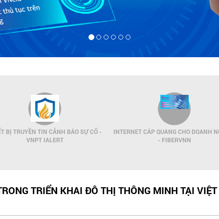
ẾT BỊ TRUYỀN TIN CẢNH BÁO SỰ CỐ -
INTERNET CÁP QUANG CHO DOANH N
VNPT IALERT
- FIBERVNN
RONG TRIỂN KHAI ĐÔ THỊ THÔNG MINH TẠI VIỆ