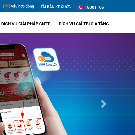
Mẫu hợp đồng
TẢI BẢN KÊ CƯỚC
18001166
DỊCH VỤ GIẢI PHÁP CNTT
DỊCH VỤ GIÁ TRỊ GIA TĂNG
Next