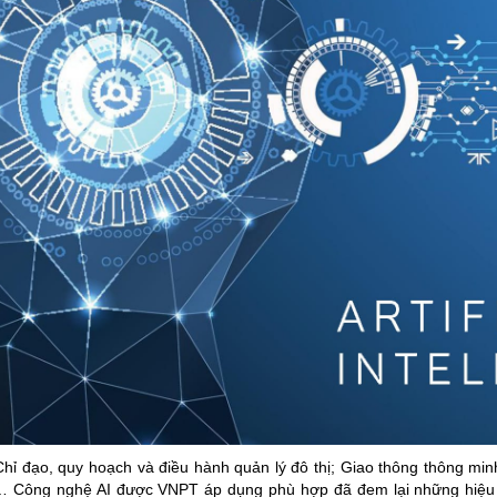
hỉ đạo, quy hoạch và điều hành quản lý đô thị; Giao thông thông minh
ế… Công nghệ AI được VNPT áp dụng phù hợp đã đem lại những hiệu 