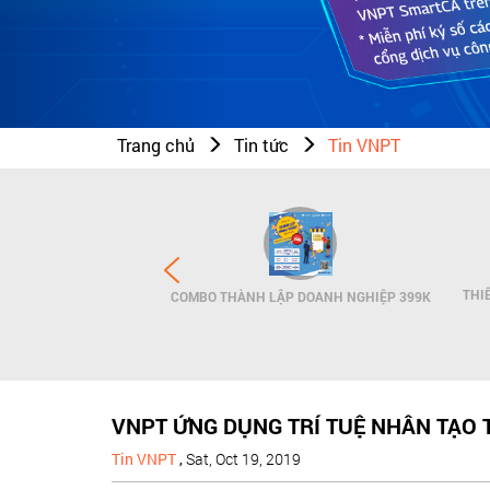
Trang chủ
Tin tức
Tin VNPT
N THƯƠNG HIỆU - SMS
THI
COMBO THÀNH LẬP DOANH NGHIỆP 399K
NDNAME
VNPT ỨNG DỤNG TRÍ TUỆ NHÂN TẠO T
Tin VNPT
,
Sat, Oct 19, 2019