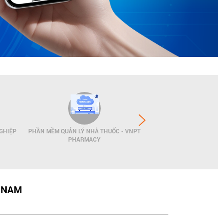
GHIỆP
PHẦN MỀM QUẢN LÝ NHÀ THUỐC - VNPT
GIẢI PHÁP QUẢN LÝ
PHARMACY
POS
T NAM