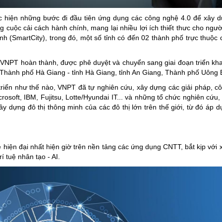
c hiện những bước đi đầu tiên ứng dụng các công nghệ 4.0 để xây dự
 cuộc cải cách hành chính, mang lại nhiều lợi ích thiết thưc cho ngườ
nh (SmartCity), trong đó, một số tỉnh có đến 02 thành phố trực thuộc
 VNPT hoàn thành, được phê duyệt và chuyển sang giai đoạn triển kha
 Thành phố Hà Giang - tỉnh Hà Giang, tỉnh An Giang, Thành phố Uông 
riển như thế nào, VNPT đã tự nghiên cứu, xây dựng các giải pháp, côn
rosoft, IBM, Fujitsu, Lotte/Hyundai IT... và những tổ chức nghiên cứu
y dựng đô thị thông minh của các đô thị lớn trên thế giới, từ đó áp d
iện đại nhất hiện giờ trên nền tảng các ứng dụng CNTT, bắt kịp với
í tuệ nhân tạo - AI.