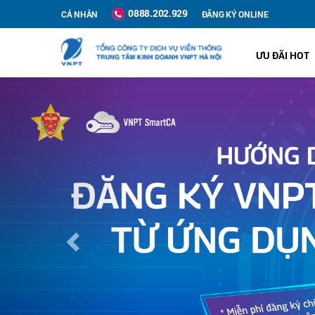
0888.202.929
CÁ NHÂN
ĐĂNG KÝ ONLINE
ƯU ĐÃI HOT
Previous