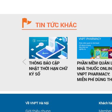
TIN TỨC KHÁC
THÔNG BÁO CẬP
PHẦN MỀM QUẢN 
NHẬT THỜI HẠN CHỮ
NHÀ THUỐC ONLIN
KÝ SỐ
VNPT PHARMACY:
MIỄN PHÍ DÙNG T
Về VNPT Hà Nội
Khách hà
Giới thiệu chung
Member