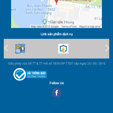
Link sản phẩm dịch vụ
Giấy phép của Sở TT & TT HN số 1839/GP-TTĐT cấp ngày 25/ 05/ 2016
Follow Us