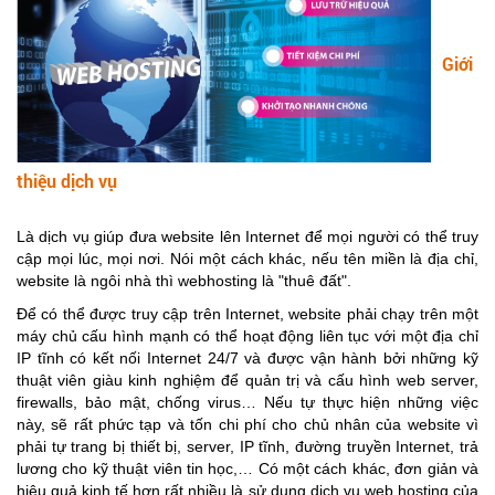
Giới
thiệu dịch vụ
Là dịch vụ giúp đưa website lên Internet để mọi người có thể truy
cập mọi lúc, mọi nơi. Nói một cách khác, nếu tên miền là địa chỉ,
website là ngôi nhà thì webhosting là "thuê đất".
Để có thể được truy cập trên Internet, website phải chạy trên một
máy chủ cấu hình mạnh có thể hoạt động liên tục với một địa chỉ
IP tĩnh có kết nối Internet 24/7 và được vận hành bởi những kỹ
thuật viên giàu kinh nghiệm để quản trị và cấu hình web server,
firewalls, bảo mật, chống virus… Nếu tự thực hiện những việc
này, sẽ rất phức tạp và tốn chi phí cho chủ nhân của website vì
phải tự trang bị thiết bị, server, IP tĩnh, đường truyền Internet, trả
lương cho kỹ thuật viên tin học,… Có một cách khác, đơn giản và
hiệu quả kinh tế hơn rất nhiều là sử dụng dịch vụ web hosting của