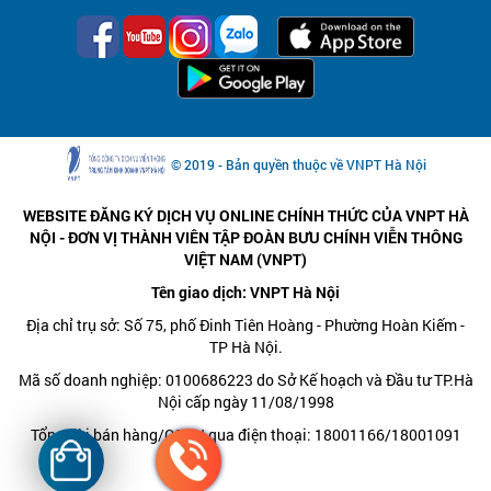
© 2019 - Bản quyền thuộc về VNPT Hà Nội
WEBSITE ĐĂNG KÝ DỊCH VỤ ONLINE CHÍNH THỨC CỦA VNPT HÀ
NỘI - ĐƠN VỊ THÀNH VIÊN TẬP ĐOÀN BƯU CHÍNH VIỄN THÔNG
VIỆT NAM (VNPT)
Tên giao dịch: VNPT Hà Nội
Địa chỉ trụ sở: Số 75, phố Đinh Tiên Hoàng - Phường Hoàn Kiếm -
TP Hà Nội.
Mã số doanh nghiệp: 0100686223 do Sở Kế hoạch và Đầu tư TP.Hà
Nội cấp ngày 11/08/1998
Tổng đài bán hàng/CSKH qua điện thoại: 18001166/18001091