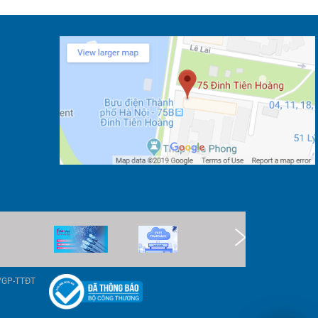
9/GP-TTĐT