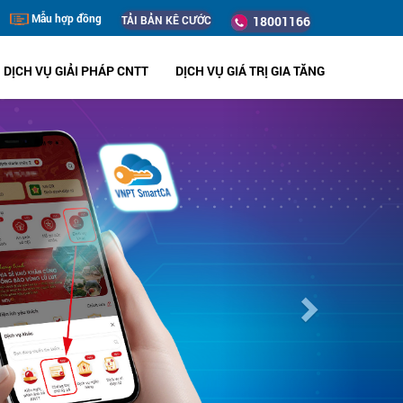
Mẫu hợp đồng
TẢI BẢN KÊ CƯỚC
18001166
DỊCH VỤ GIẢI PHÁP CNTT
DỊCH VỤ GIÁ TRỊ GIA TĂNG
Next