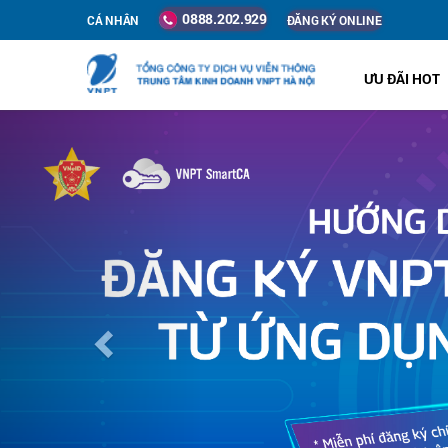
0888.202.929
CÁ NHÂN
ĐĂNG KÝ ONLINE
ƯU ĐÃI HOT
Previous