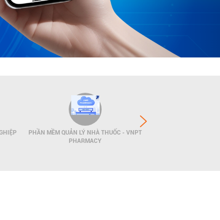
GHIỆP
PHẦN MỀM QUẢN LÝ NHÀ THUỐC - VNPT
GIẢI PHÁP QUẢN LÝ
PHARMACY
POS