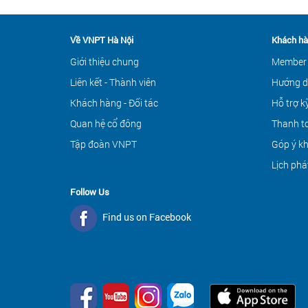
Về VNPT Hà Nội
Khách hà
Giới thiệu chung
Member
Liên kết - Thành viên
Hướng d
Khách hàng - Đối tác
Hỗ trợ k
Quan hệ cổ đông
Thanh to
Tập đoàn VNPT
Góp ý k
Lịch phá
Follow Us
Find us on Facebook