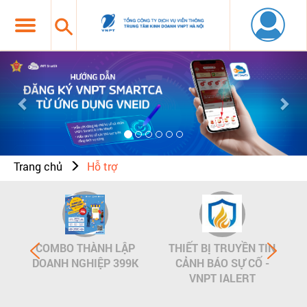
Previous
Nex
Trang chủ
Hỗ trợ
COMBO THÀNH LẬP
THIẾT BỊ TRUYỀN TIN
DOANH NGHIỆP 399K
CẢNH BÁO SỰ CỐ -
VNPT IALERT