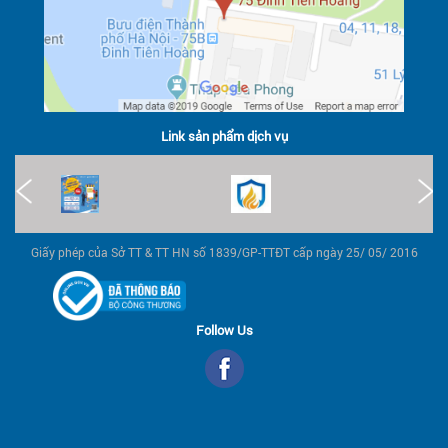
Link sản phẩm dịch vụ
Giấy phép của Sở TT & TT HN số 1839/GP-TTĐT cấp ngày 25/ 05/ 2016
Follow Us