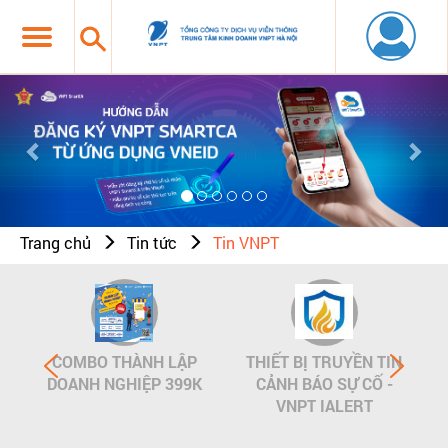
Previous
Nex
Trang chủ
Tin tức
Tin VNPT
COMBO THÀNH LẬP
THIẾT BỊ TRUYỀN TIN
DOANH NGHIỆP 399K
CẢNH BÁO SỰ CỐ -
VNPT IALERT