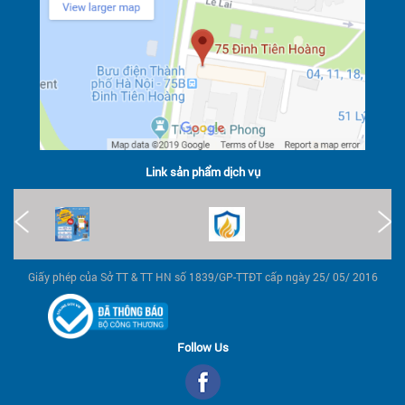
Link sản phẩm dịch vụ
Giấy phép của Sở TT & TT HN số 1839/GP-TTĐT cấp ngày 25/ 05/ 2016
Follow Us