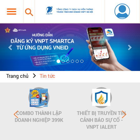
Previous
Nex
Trang chủ
Tin tức
COMBO THÀNH LẬP
THIẾT BỊ TRUYỀN TIN
DOANH NGHIỆP 399K
CẢNH BÁO SỰ CỐ -
VNPT IALERT