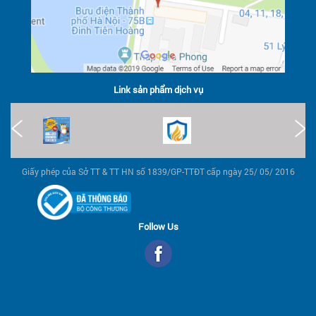
Link sản phẩm dịch vụ
Giấy phép của Sở TT & TT HN số 1839/GP-TTĐT cấp ngày 25/ 05/ 2016
Follow Us