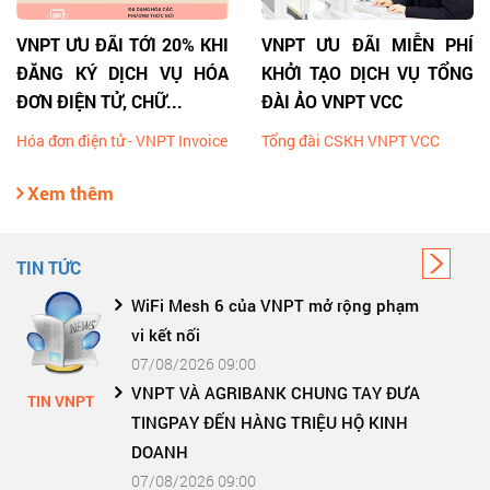
VNPT ƯU ĐÃI TỚI 20% KHI
VNPT ƯU ĐÃI MIỄN PHÍ
ĐĂNG KÝ DỊCH VỤ HÓA
KHỞI TẠO DỊCH VỤ TỔNG
ĐƠN ĐIỆN TỬ, CHỮ...
ĐÀI ẢO VNPT VCC
Hóa đơn điện tử - VNPT Invoice
Tổng đài CSKH VNPT VCC
Xem thêm
TIN TỨC
WiFi Mesh 6 của VNPT mở rộng phạm
vi kết nối
07/08/2026 09:00
VNPT VÀ AGRIBANK CHUNG TAY ĐƯA
T
TIN VNPT
TINGPAY ĐẾN HÀNG TRIỆU HỘ KINH
DOANH
07/08/2026 09:00