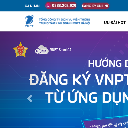
0888.202.929
CÁ NHÂN
ĐĂNG KÝ ONLINE
ƯU ĐÃI HOT
Previous