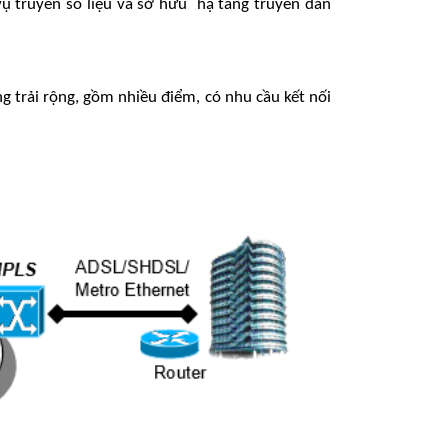
vụ truyền số liệu và sở hữu hạ tầng truyền dẫn
 trải rộng, gồm nhiều điểm, có nhu cầu kết nối