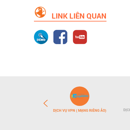
LINK LIÊN QUAN
DỊC
N (DOMAIN)
DỊCH VỤ VPN ( MẠNG RIÊNG ẢO)