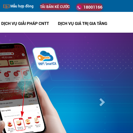
Mẫu hợp đồng
TẢI BẢN KÊ CƯỚC
18001166
DỊCH VỤ GIẢI PHÁP CNTT
DỊCH VỤ GIÁ TRỊ GIA TĂNG
Next