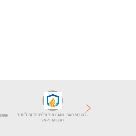
THIẾT BỊ TRUYỀN TIN CẢNH BÁO SỰ CỐ -
INTERNET CÁP QUANG
399K
VNPT IALERT
- FIBE