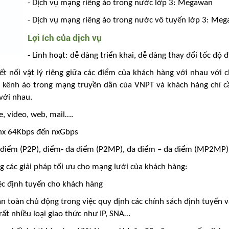
- Dịch vụ mạng riêng ảo trong nước lớp 3: Megawan
- Dịch vụ mạng riêng ảo trong nước vô tuyến lớp 3: M
Lợi ích của dịch vụ
- Linh hoạt: dễ dàng triển khai, dễ dàng thay đổi tốc độ
 kết nối vật lý riêng giữa các điểm của khách hàng với nhau với 
ác kênh ảo trong mạng truyền dẫn của VNPT và khách hàng chỉ c
 với nhau.
, video, web, mail….
ừ nx 64Kbps đến nxGbps
ểm-điểm (P2P), điểm- đa điểm (P2MP), đa điểm – đa điểm (MP2MP)
ng các giải pháp tối ưu cho mạng lưới của khách hàng:
iệc định tuyến cho khách hàng
n toàn chủ động trong việc quy định các chính sách định tuyến v
ất nhiều loại giao thức như IP, SNA…