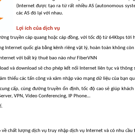
(Internet được tạo ra từ rất nhiều AS (autonomous system
các AS đó lại với nhau.
Lợi ích của dịch vụ
 đường truyền cáp quang hoặc cáp đồng, với tốc độ từ 64Kbps tới
cổng Internet quốc gia bằng kênh riêng vật lý, hoàn toàn không cò
Internet với bất kỳ thuê bao nào như FiberVNN
pload và download sẽ cho phép kết nối Internet liên tục và thông
giảm thiểu các tấn công và xâm nhập vào mạng dữ liệu của bạn qu
c cung cấp, cùng đường truyền ổn định, tốc độ cao sẽ giúp khách 
 Server, VPN, Video Conferencing, IP Phone…
ế.
o về chất lượng dịch vụ truy nhập dịch vụ Internet và có nhu cầu 