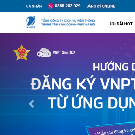
0888.202.929
CÁ NHÂN
ĐĂNG KÝ ONLINE
ƯU ĐÃI HOT
Previous