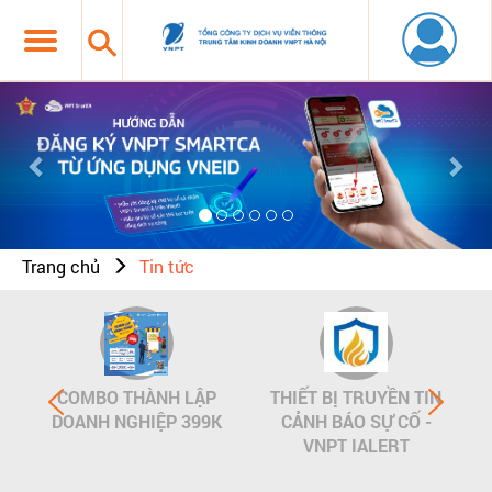
Previous
Nex
Trang chủ
Tin tức
COMBO THÀNH LẬP
THIẾT BỊ TRUYỀN TIN
DOANH NGHIỆP 399K
CẢNH BÁO SỰ CỐ -
VNPT IALERT