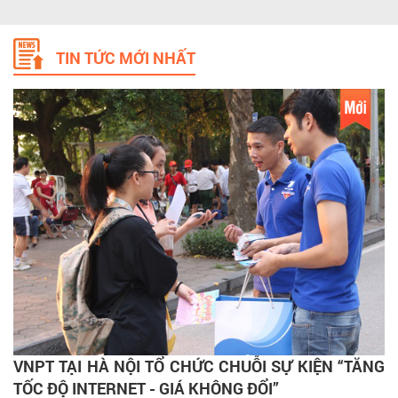
TIN TỨC MỚI NHẤT
VNPT TẠI HÀ NỘI TỔ CHỨC CHUỖI SỰ KIỆN “TĂNG
TỐC ĐỘ INTERNET - GIÁ KHÔNG ĐỔI”