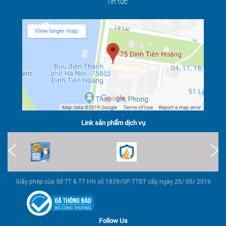
Tin tức
Link sản phẩm dịch vụ
Giấy phép của Sở TT & TT HN số 1839/GP-TTĐT cấp ngày 25/ 05/ 2016
Follow Us