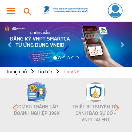
Previous
Nex
Trang chủ
Tin tức
Tin VNPT
COMBO THÀNH LẬP
THIẾT BỊ TRUYỀN TIN
DOANH NGHIỆP 399K
CẢNH BÁO SỰ CỐ -
VNPT IALERT