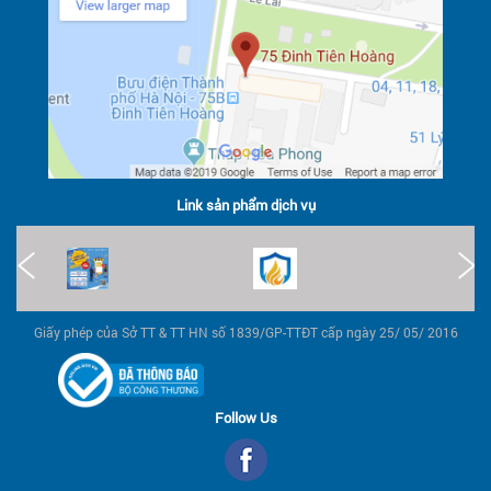
Link sản phẩm dịch vụ
Giấy phép của Sở TT & TT HN số 1839/GP-TTĐT cấp ngày 25/ 05/ 2016
Follow Us