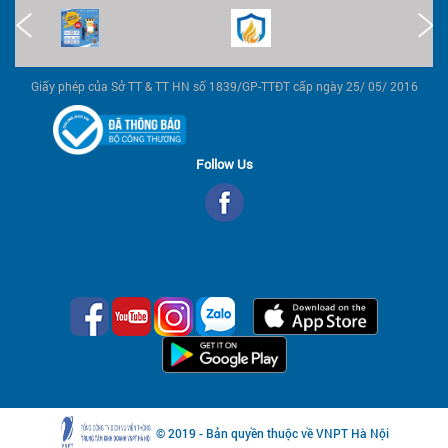
Giấy phép của Sở TT & TT HN số 1839/GP-TTĐT cấp ngày 25/ 05/ 2016
Follow Us
© 2019 - Bản quyền thuộc về VNPT Hà Nội