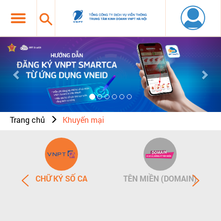
Previous
Nex
Trang chủ
Khuyến mại
CHỮ KÝ SỐ CA
TÊN MIỀN (DOMAIN)