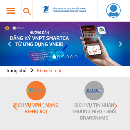
Previous
Nex
Trang chủ
Khuyến mại
DỊCH VỤ VPN ( MẠNG
DỊCH VỤ TIN NHẮN
RIÊNG ẢO)
THƯƠNG HIỆU - SMS
BRANDNAME