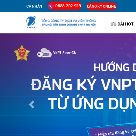
0888.202.929
CÁ NHÂN
ĐĂNG KÝ ONLINE
ƯU ĐÃI HOT
Previous