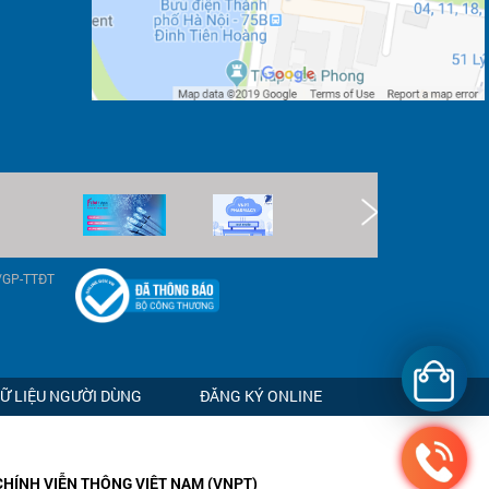
9/GP-TTĐT
DỮ LIỆU NGƯỜI DÙNG
ĐĂNG KÝ ONLINE
CHÍNH VIỄN THÔNG VIỆT NAM (VNPT)