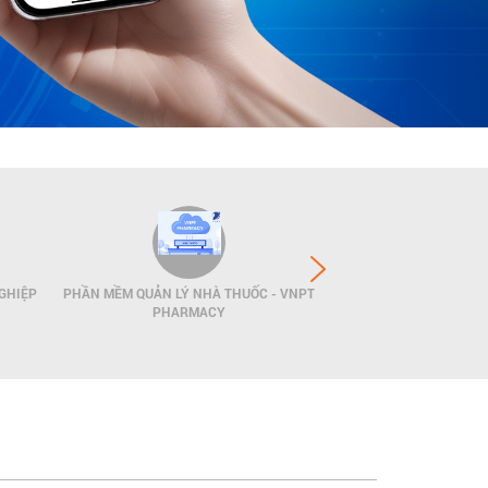
GHIỆP
PHẦN MỀM QUẢN LÝ NHÀ THUỐC - VNPT
GIẢI PHÁP QUẢN LÝ
PHARMACY
POS