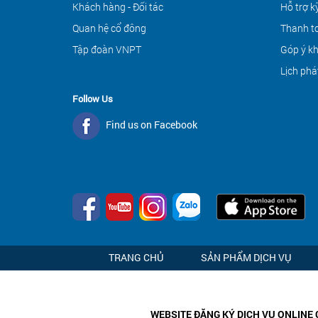
Khách hàng - Đối tác
Hỗ trợ k
Quan hệ cổ đông
Thanh to
Tập đoàn VNPT
Góp ý k
Lịch phá
Follow Us
Find us on Facebook
TRANG CHỦ
SẢN PHẨM DỊCH VỤ
WEBSITE ĐĂNG KÝ DỊCH VỤ ONLINE 