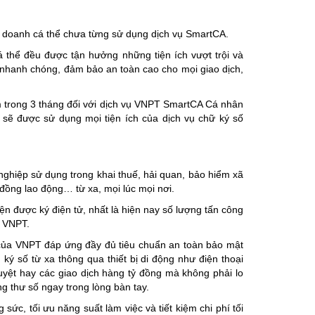
h doanh cá thể chưa từng sử dụng dịch vụ SmartCA.
 thể đều được tận hưởng những tiện ích vượt trội và
 nhanh chóng, đảm bảo an toàn cao cho mọi giao dịch,
m trong 3 tháng đối với dịch vụ VNPT SmartCA Cá nhân
ẽ được sử dụng mọi tiện ích của dịch vụ chữ ký số
nghiệp sử dụng trong khai thuế, hải quan, bảo hiểm xã
đồng lao động… từ xa, mọi lúc mọi nơi.
ện được ký điện tử, nhất là hiện nay số lượng tấn công
a VNPT.
 của VNPT đáp ứng đầy đủ tiêu chuẩn an toàn bảo mật
ý số từ xa thông qua thiết bị di động như điện thoại
uyệt hay các giao dịch hàng tỷ đồng mà không phải lo
ứng thư số ngay trong lòng bàn tay.
sức, tối ưu năng suất làm việc và tiết kiệm chi phí tối