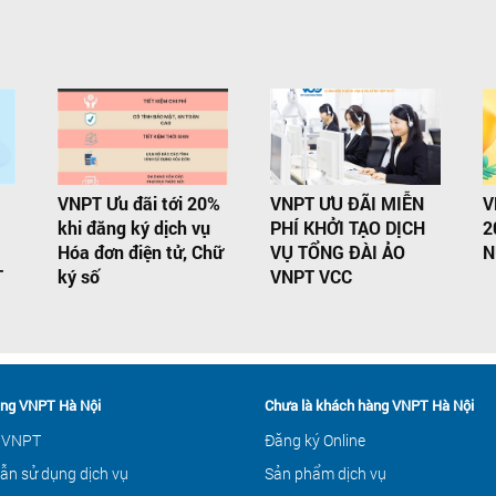
VNPT Ưu đãi tới 20%
VNPT ƯU ĐÃI MIỄN
V
G
khi đăng ký dịch vụ
PHÍ KHỞI TẠO DỊCH
2
Hóa đơn điện tử, Chữ
VỤ TỔNG ĐÀI ẢO
N
T
ký số
VNPT VCC
ng VNPT Hà Nội
Chưa là khách hàng VNPT Hà Nội
 VNPT
Đăng ký Online
ẫn sử dụng dịch vụ
Sản phẩm dịch vụ