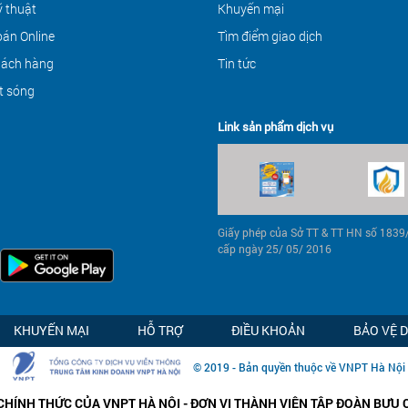
ỹ thuật
Khuyến mại
án Online
Tìm điểm giao dịch
hách hàng
Tin tức
t sóng
Link sản phẩm dịch vụ
Giấy phép của Sở TT & TT HN số 183
cấp ngày 25/ 05/ 2016
KHUYẾN MẠI
HỖ TRỢ
ĐIỀU KHOẢN
BẢO VỆ 
© 2019 - Bản quyền thuộc về VNPT Hà Nội
CHÍNH THỨC CỦA VNPT HÀ NỘI - ĐƠN VỊ THÀNH VIÊN TẬP ĐOÀN BƯU 