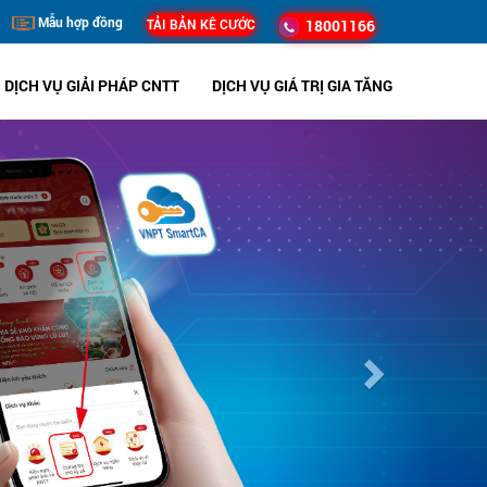
Mẫu hợp đồng
TẢI BẢN KÊ CƯỚC
18001166
DỊCH VỤ GIẢI PHÁP CNTT
DỊCH VỤ GIÁ TRỊ GIA TĂNG
Next