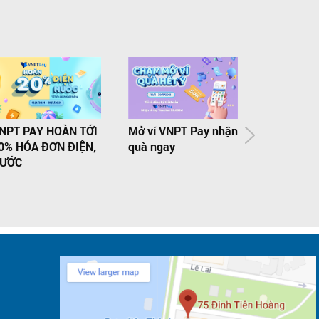
NPT PAY HOÀN TỚI
Mở ví VNPT Pay nhận
DOANH NG
0% HÓA ĐƠN ĐIỆN,
quà ngay
THÀNH LẬ
ƯỚC
2021 ĐƯỢ
PHÍ CHỮ K
500 HÓA 
TỬ