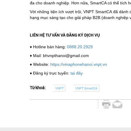
đa cho doanh nghiệp. Hơn nữa, SmartCA có thể tích h
Với những tiện ích vượt trội, VNPT SmartCA đã dành
hạng mục sáng tạo cho giải pháp B2B (doanh nghiệp v
LIÊN HỆ TƯ VẤN VÀ ĐĂNG KÝ DỊCH VỤ
♦ Hotline bán hàng:
0888.20.2929
♦ Mail: bhvnpthanoi@gmail.com
♦ Website:
https://vinaphonehanoi.vnpt.vn
♦ Đăng ký trực tuyến:
tại đây
Từ khoá:
VNPT
VNPT SmartCA