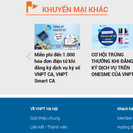
KHUYẾN MẠI KHÁC
Miễn phí đến 1.000
CƠ HỘI TRÚNG
hóa đơn điện tử khi
THƯỞNG KHI ĐĂN
đăng ký dịch vụ ký số
KÝ DỊCH VỤ TRÊN
VNPT CA, VNPT
ONESME CỦA VNP
Smart CA
Về VNPT Hà Nội
Khách hà
Giới thiệu chung
Member
Liên kết - Thành viên
Hướng d