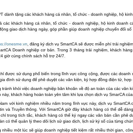
PT dành tặng các khách hàng cá nhân, tổ chức - doanh nghiệp, hộ kin
 các khách hàng cá nhân, tổ chức - doanh nghiệp, hộ kinh doanh cá
t động giao dịch hàng ngày, góp phần giúp doanh nghiệp chuyển đổi số
ps://onesme.vn
, đăng ký dịch vụ SmartCA sẽ được miễn phí trải nghiệ
tCA Doanh nghiệp cơ bản. Trong 3 tháng trải nghiệm, khách hàng s
 24 giờ cùng chính sách hỗ trợ 24/7.
g chỉ được sử dụng phổ biến trong lĩnh vực công cộng, được các doanh 
a đình sử dụng để phê duyệt các văn kiện, ký hợp đồng điện tử, hợp 
g tránh khỏi việc doanh nghiệp băn khoăn về độ an toàn của các văn ki
m này, khách hàng hoàn toàn yên tâm khi lựa chọn dịch vụ SmarCA củ
t Nam với kinh nghiệm nhiều năm trong lĩnh vực này, dịch vụ SmartCA
n và Truyền thông. Với SmartCA giờ đây khách hàng có thể dễ dàng k
hỉ trong tích tắc, khách hàng có thể ký ngay các văn bản cần phê d
oàn có thể quản lý theo dõi lịch sử giao dịch, lịch sử ký số của từng ch
iều một lúc sẽ giúp doanh nghiệp tiết kiệm rất nhiều thời gian, công 