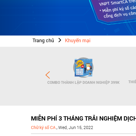
Trang chủ
Khuyến mại
N THƯƠNG HIỆU - SMS
THI
COMBO THÀNH LẬP DOANH NGHIỆP 399K
NDNAME
MIỄN PHÍ 3 THÁNG TRẢI NGHIỆM DỊ
Chữ ký số CA
,
Wed, Jun 15, 2022