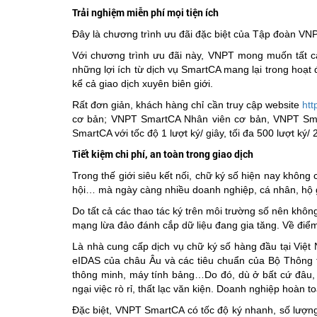
Trải nghiệm miễn phí mọi tiện ích
Đây là chương trình ưu đãi đặc biệt của Tập đoàn VN
Với chương trình ưu đãi này, VNPT mong muốn tất cả
những lợi ích từ dịch vụ SmartCA mang lại trong hoạ
kể cả giao dịch xuyên biên giới.
Rất đơn giản, khách hàng chỉ cần truy cập website
htt
cơ bản; VNPT SmartCA Nhân viên cơ bản, VNPT Smar
SmartCA với tốc độ 1 lượt ký/ giây, tối đa 500 lượt ký/
Tiết kiệm chi phí, an toàn trong giao dịch
Trong thế giới siêu kết nối, chữ ký số hiện nay khôn
hội… mà ngày càng nhiều doanh nghiệp, cá nhân, hộ gi
Do tất cả các thao tác ký trên môi trường số nên khôn
mạng lừa đảo đánh cắp dữ liệu đang gia tăng. Về điể
Là nhà cung cấp dịch vụ chữ ký số hàng đầu tại Việ
eIDAS của châu Âu và các tiêu chuẩn của Bộ Thông ti
thông minh, máy tính bảng…Do đó, dù ở bất cứ đâu, c
ngại việc rò rỉ, thất lạc văn kiện. Doanh nghiệp hoàn t
Đặc biệt, VNPT SmartCA có tốc độ ký nhanh, số lượng nh