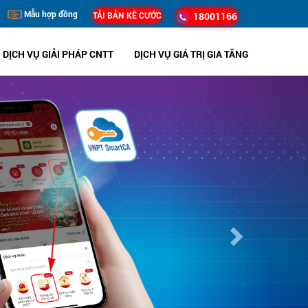
Mẫu hợp đồng
TẢI BẢN KÊ CƯỚC
18001166
DỊCH VỤ GIẢI PHÁP CNTT
DỊCH VỤ GIÁ TRỊ GIA TĂNG
Next