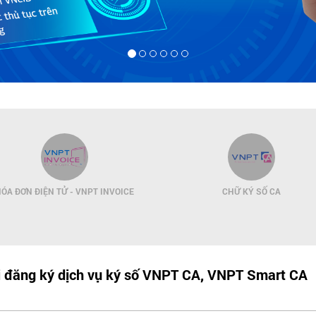
ÓA ĐƠN ĐIỆN TỬ - VNPT INVOICE
CHỮ KÝ SỐ CA
hi đăng ký dịch vụ ký số VNPT CA, VNPT Smart CA