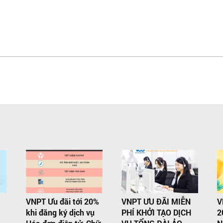
VNPT Ưu đãi tới 20%
VNPT ƯU ĐÃI MIỄN
V
G
khi đăng ký dịch vụ
PHÍ KHỞI TẠO DỊCH
2