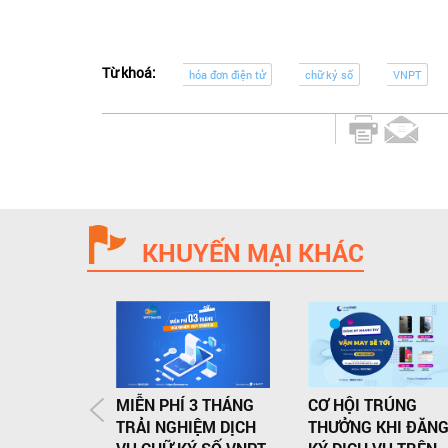
Từ khoá:
hóa đơn điện tử
chữ ký số
VNPT
KHUYẾN MẠI KHÁC
MIỄN PHÍ 3 THÁNG
CƠ HỘI TRÚNG
TRẢI NGHIỆM DỊCH
THƯỞNG KHI ĐĂN