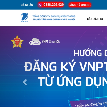
0888.202.929
CÁ NHÂN
ĐĂNG KÝ ONLINE
ƯU ĐÃI HOT
Previous