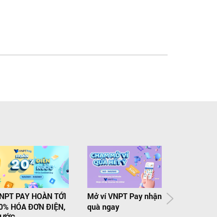
NPT PAY HOÀN TỚI
Mở ví VNPT Pay nhận
DOANH NG
0% HÓA ĐƠN ĐIỆN,
quà ngay
THÀNH LẬ