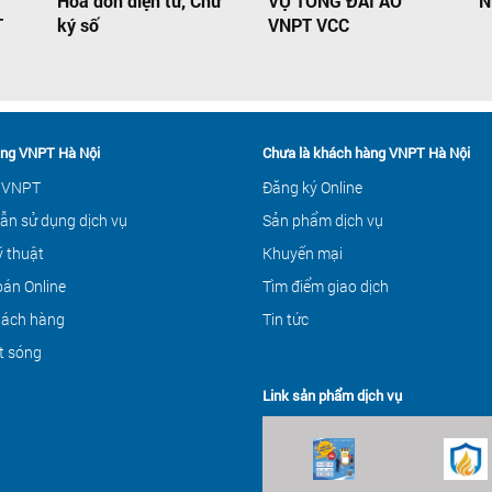
Hóa đơn điện tử, Chữ
VỤ TỔNG ĐÀI ẢO
N
T
ký số
VNPT VCC
ng VNPT Hà Nội
Chưa là khách hàng VNPT Hà Nội
 VNPT
Đăng ký Online
ẫn sử dụng dịch vụ
Sản phẩm dịch vụ
ỹ thuật
Khuyến mại
án Online
Tìm điểm giao dịch
hách hàng
Tin tức
t sóng
Link sản phẩm dịch vụ