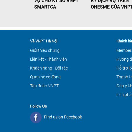
VỤ CHỮ KÝ SỐ VNPT
KÝ DỊCH VỤ TRÊN
SMARTCA
ONESME CỦA VNP
Về VNPT Hà Nội
Khách hà
Giới thiệu chung
Member
Liên kết - Thành viên
Hướng d
Khách hàng - Đối tác
Hỗ trợ k
Quan hệ cổ đông
Thanh to
Tập đoàn VNPT
Góp ý k
Lịch phá
Follow Us
Find us on Facebook