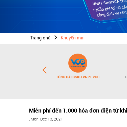
Trang chủ
Khuyến mại
OANH NGHIỆP
TỔNG ĐÀI CSKH VNPT VCC
H
Miễn phí đến 1.000 hóa đơn điện tử k
,
Mon, Dec 13, 2021