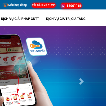
Mẫu hợp đồng
TẢI BẢN KÊ CƯỚC
18001166
DỊCH VỤ GIẢI PHÁP CNTT
DỊCH VỤ GIÁ TRỊ GIA TĂNG
Next