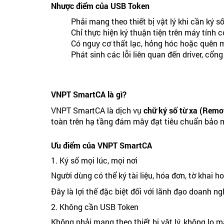
Nhược điểm của USB Token
Phải mang theo thiết bị vật lý khi cần ký số
Chỉ thực hiện ký thuận tiện trên máy tính 
Có nguy cơ thất lạc, hỏng hóc hoặc quên 
Phát sinh các lỗi liên quan đến driver, cổ
VNPT SmartCA là gì?
VNPT SmartCA là dịch vụ
chữ ký số từ xa (Remo
toàn trên hạ tầng đám mây đạt tiêu chuẩn bảo mậ
Ưu điểm của VNPT SmartCA
1. Ký số mọi lúc, mọi nơi
Người dùng có thể ký tài liệu, hóa đơn, tờ khai ho
Đây là lợi thế đặc biệt đối với lãnh đạo doanh 
2. Không cần USB Token
Không phải mang theo thiết bị vật lý, không lo m