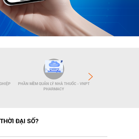
GHIỆP
PHẦN MỀM QUẢN LÝ NHÀ THUỐC - VNPT
GIẢI PHÁP QUẢN LÝ
PHARMACY
POS
THỜI ĐẠI SỐ?