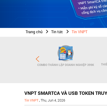
Trang chủ
Tin tức
Tin VNPT
N THƯƠNG HIỆU - SMS
THI
COMBO THÀNH LẬP DOANH NGHIỆP 399K
NDNAME
VNPT SMARTCA VÀ USB TOKEN TRUY
Tin VNPT
,
Thu, Jun 4, 2026