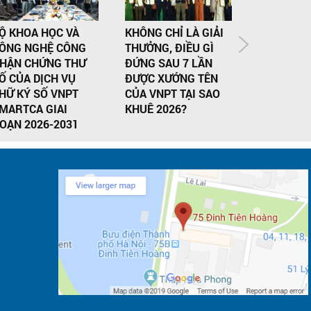
Ộ KHOA HỌC VÀ
KHÔNG CHỈ LÀ GIẢI
VNPT AI V
ÔNG NGHỆ CÔNG
THƯỞNG, ĐIỀU GÌ
GRGBANK
HẬN CHỨNG THƯ
ĐỨNG SAU 7 LẦN
TÁC CUNG
Ố CỦA DỊCH VỤ
ĐƯỢC XƯỚNG TÊN
PHYGITAL
HỮ KÝ SỐ VNPT
CỦA VNPT TẠI SAO
TẠI VIỆT 
MARTCA GIAI
KHUÊ 2026?
OẠN 2026-2031