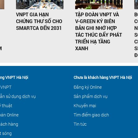
VNPT GIA HẠN
TẬP ĐOÀN VNPT VÀ
B
CHỨNG THƯ SỐ CHO
V-GREEN KÝ BIÊN
C
SMARTCA ĐẾN 2031
BẢN GHI NHỚ HỢP
N
TÁC THÚC ĐẨY PHÁT
S
TRIỂN HẠ TẦNG
C
M
XANH
S
Đ
ng VNPT Hà Nội
Chưa là khách hàng VNPT Hà Nội
 VNPT
Đăng ký Online
ẫn sử dụng dịch vụ
Sản phẩm dịch vụ
ỹ thuật
Khuyến mại
án Online
Tìm điểm giao dịch
hách hàng
Tin tức
t sóng