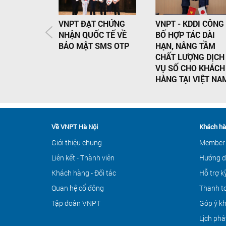
VNPT ĐẠT CHỨNG
VNPT - KDDI CÔNG
NHẬN QUỐC TẾ VỀ
BỐ HỢP TÁC DÀI
BẢO MẬT SMS OTP
HẠN, NÂNG TẦM
CHẤT LƯỢNG DỊCH
VỤ SỐ CHO KHÁCH
HÀNG TẠI VIỆT NA
Về VNPT Hà Nội
Khách hà
Giới thiệu chung
Member
Liên kết - Thành viên
Hướng d
Khách hàng - Đối tác
Hỗ trợ k
Quan hệ cổ đông
Thanh to
Tập đoàn VNPT
Góp ý k
Lịch phá