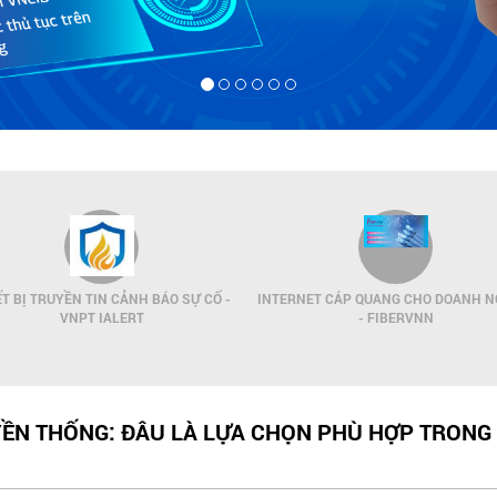
ẾT BỊ TRUYỀN TIN CẢNH BÁO SỰ CỐ -
INTERNET CÁP QUANG CHO DOANH N
VNPT IALERT
- FIBERVNN
ỀN THỐNG: ĐÂU LÀ LỰA CHỌN PHÙ HỢP TRONG 