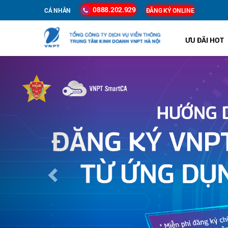
0888.202.929
CÁ NHÂN
ĐĂNG KÝ ONLINE
ƯU ĐÃI HOT
Previous