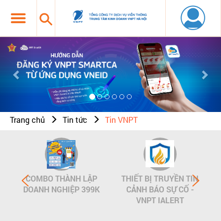
Previous
Nex
Trang chủ
Tin tức
Tin VNPT
COMBO THÀNH LẬP
THIẾT BỊ TRUYỀN TIN
DOANH NGHIỆP 399K
CẢNH BÁO SỰ CỐ -
VNPT IALERT