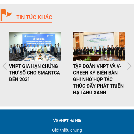
TIN TỨC KHÁC
VNPT GIA HẠN CHỨNG
TẬP ĐOÀN VNPT VÀ V-
THƯ SỐ CHO SMARTCA
GREEN KÝ BIÊN BẢN
ĐẾN 2031
GHI NHỚ HỢP TÁC
THÚC ĐẨY PHÁT TRIỂN
HẠ TẦNG XANH
Về VNPT Hà Nội
Giới thiệu chung