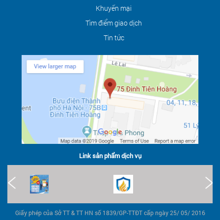
Khuyến mại
Tìm điểm giao dịch
Tin tức
Link sản phẩm dịch vụ
Giấy phép của Sở TT & TT HN số 1839/GP-TTĐT cấp ngày 25/ 05/ 2016