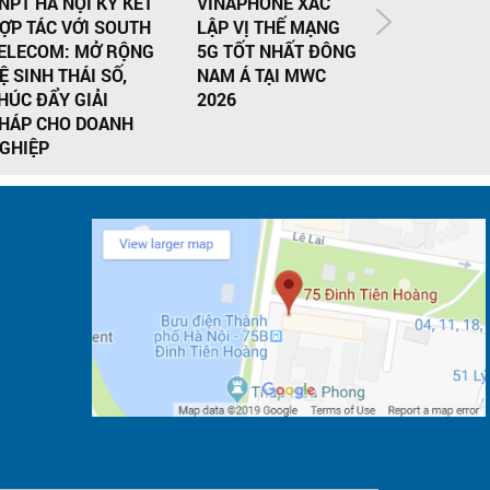
NPT HÀ NỘI KÝ KẾT
VINAPHONE XÁC
INTERNET
ỢP TÁC VỚI SOUTH
LẬP VỊ THẾ MẠNG
VNPT THẾ 
ELECOM: MỞ RỘNG
5G TỐT NHẤT ĐÔNG
AN TOÀN 
Ệ SINH THÁI SỐ,
NAM Á TẠI MWC
KẾT NỐI
HÚC ĐẨY GIẢI
2026
HÁP CHO DOANH
GHIỆP