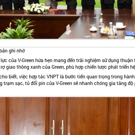
bản ghi nhớ
lực của V-Green hứa hẹn mang đến trải nghiệm sử dụng thuận 
rợ giao thông xanh của Green, phù hợp chiến lược phát triển hệ
o biết, việc hợp tác VNPT là bước tiến quan trọng trong hành
g trạm sạc, tủ đổi pin của V-Green sẽ nhanh chóng gia tăng độ 