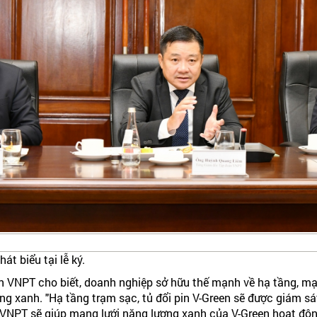
 biểu tại lễ ký.
VNPT cho biết, doanh nghiệp sở hữu thế mạnh về hạ tầng, mạn
ng xanh. "Hạ tầng trạm sạc, tủ đổi pin V-Green sẽ được giám sát 
a VNPT sẽ giúp mạng lưới năng lượng xanh của V-Green hoạt độn