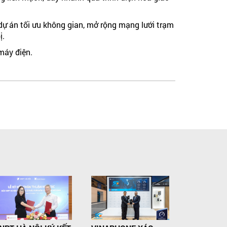
 dự án tối ưu không gian, mở rộng mạng lưới trạm
ị.
máy điện.