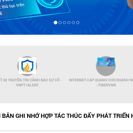
ẾT BỊ TRUYỀN TIN CẢNH BÁO SỰ CỐ -
INTERNET CÁP QUANG CHO DOANH N
VNPT IALERT
- FIBERVNN
N BẢN GHI NHỚ HỢP TÁC THÚC ĐẨY PHÁT TRIỂN