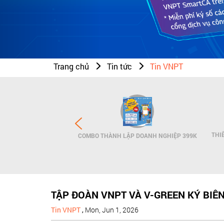
Trang chủ
Tin tức
Tin VNPT
N THƯƠNG HIỆU - SMS
THI
COMBO THÀNH LẬP DOANH NGHIỆP 399K
NDNAME
TẬP ĐOÀN VNPT VÀ V-GREEN KÝ BIÊ
Tin VNPT
,
Mon, Jun 1, 2026