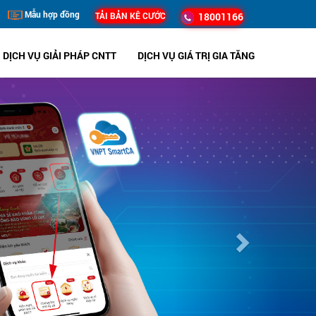
Mẫu hợp đồng
TẢI BẢN KÊ CƯỚC
18001166
DỊCH VỤ GIẢI PHÁP CNTT
DỊCH VỤ GIÁ TRỊ GIA TĂNG
Next