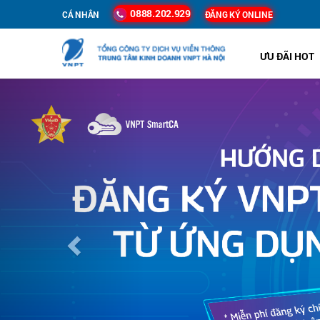
0888.202.929
CÁ NHÂN
ĐĂNG KÝ ONLINE
ƯU ĐÃI HOT
Previous