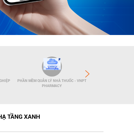
GHIỆP
PHẦN MỀM QUẢN LÝ NHÀ THUỐC - VNPT
GIẢI PHÁP QUẢN LÝ
PHARMACY
POS
 HẠ TẦNG XANH