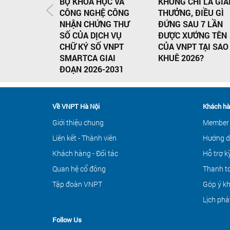
BỘ KHOA HỌC VÀ
KHÔNG CHỈ LÀ GIẢ
CÔNG NGHỆ CÔNG
THƯỞNG, ĐIỀU GÌ
NHẬN CHỨNG THƯ
ĐỨNG SAU 7 LẦN
SỐ CỦA DỊCH VỤ
ĐƯỢC XƯỚNG TÊN
CHỮ KÝ SỐ VNPT
CỦA VNPT TẠI SAO
SMARTCA GIAI
KHUÊ 2026?
ĐOẠN 2026-2031
Về VNPT Hà Nội
Khách hà
Giới thiệu chung
Member
Liên kết - Thành viên
Hướng d
Khách hàng - Đối tác
Hỗ trợ k
Quan hệ cổ đông
Thanh to
Tập đoàn VNPT
Góp ý k
Lịch phá
Follow Us