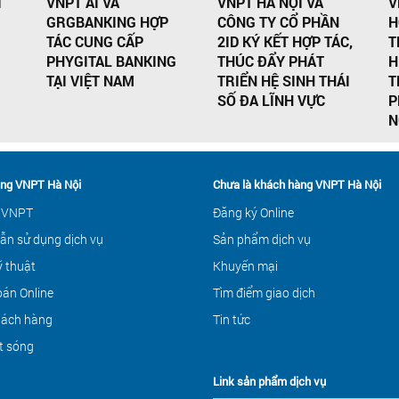
I
VNPT AI VÀ
VNPT HÀ NỘI VÀ
V
GRGBANKING HỢP
CÔNG TY CỔ PHẦN
H
TÁC CUNG CẤP
2ID KÝ KẾT HỢP TÁC,
T
PHYGITAL BANKING
THÚC ĐẨY PHÁT
H
TẠI VIỆT NAM
TRIỂN HỆ SINH THÁI
T
SỐ ĐA LĨNH VỰC
P
N
ng VNPT Hà Nội
Chưa là khách hàng VNPT Hà Nội
 VNPT
Đăng ký Online
ẫn sử dụng dịch vụ
Sản phẩm dịch vụ
ỹ thuật
Khuyến mại
án Online
Tìm điểm giao dịch
hách hàng
Tin tức
t sóng
Link sản phẩm dịch vụ