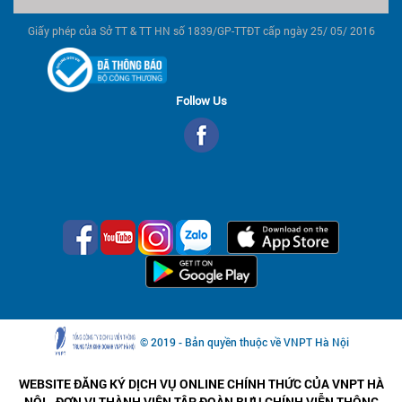
Giấy phép của Sở TT & TT HN số 1839/GP-TTĐT cấp ngày 25/ 05/ 2016
Follow Us
© 2019 - Bản quyền thuộc về VNPT Hà Nội
WEBSITE ĐĂNG KÝ DỊCH VỤ ONLINE CHÍNH THỨC CỦA VNPT HÀ
NỘI - ĐƠN VỊ THÀNH VIÊN TẬP ĐOÀN BƯU CHÍNH VIỄN THÔNG