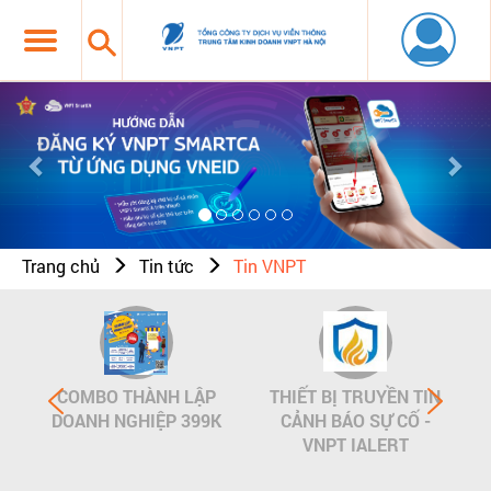
Previous
Nex
Trang chủ
Tin tức
Tin VNPT
COMBO THÀNH LẬP
THIẾT BỊ TRUYỀN TIN
DOANH NGHIỆP 399K
CẢNH BÁO SỰ CỐ -
VNPT IALERT