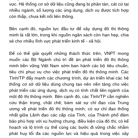
vực. Hệ thống cơ sở dữ liệu cũng đang bị phân tán, cát cứ tại
nhiều ngành, số lượng các ứng dụng, dịch vụ được tích hợp
còn thấp, chưa kết nối liên thông.
Bên cạnh đó, nguồn lực đầu tư để xây dựng đô thị thông
minh là rất lớn, trong khi nguồn ngân sách còn hạn hẹp, chia
sẻ cho nhiều lĩnh vực phát triển kinh tế - xã hội.
Để có thể giải quyết những thách thức trên, VNPT mong
muốn các Bộ Ngành chủ trì đề án phát triển đô thị thông
minh bền vững Việt Nam sớm ban hành các bộ tiêu chuẩn,
tiêu chí phục vụ cho việc phát triển đô thị thông minh. Các
Tỉnh/TP đẩy mạnh các chương trình, dự án triển khai các hệ
thống cơ sở dữ liệu dùng chung tạo nên nền tảng cho việc
phát triển các ứng dụng, dịch vụ có tính chất liên ngành của
một đô thị thông minh. Bên cạnh đó, các Tỉnh/TP cần nghiên
cứu thận trọng, chặt chẽ; bám sát sự chỉ đạo của Trung
ương về phát triển đô thị thông minh; có sự chỉ đạo thống
nhất giữa Lãnh đạo các cấp của Tỉnh, của Thành phố đảm
bảo phù hợp với xu hướng chung, điều kiện của đô thị; có kế
hoạch và lộ trình cụ thể cùng các bước đi vững chắc nhằm
phát huy tối đa các nguồn lực và hiệu quả trong việc xây