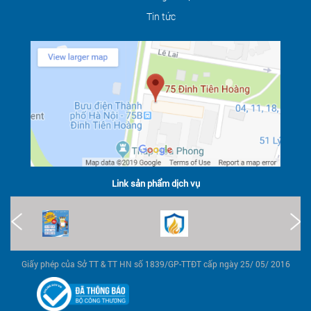
Tin tức
Link sản phẩm dịch vụ
Giấy phép của Sở TT & TT HN số 1839/GP-TTĐT cấp ngày 25/ 05/ 2016