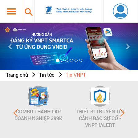
Previous
Nex
Trang chủ
Tin tức
Tin VNPT
COMBO THÀNH LẬP
THIẾT BỊ TRUYỀN TIN
DOANH NGHIỆP 399K
CẢNH BÁO SỰ CỐ -
VNPT IALERT