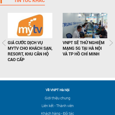
TIN TỨC KHÁC
GIÁ CƯỚC DỊCH VỤ
VNPT SẼ THỬ NGHIỆM
MYTV CHO KHÁCH SẠN,
MẠNG 5G TẠI HÀ NỘI
RESORT, KHU CĂN HỘ
VÀ TP HỒ CHÍ MINH
CAO CẤP
Về VNPT Hà Nội
Giới thiệu chung
Liên kết - Thành viên
Khách hàng - Đối tác