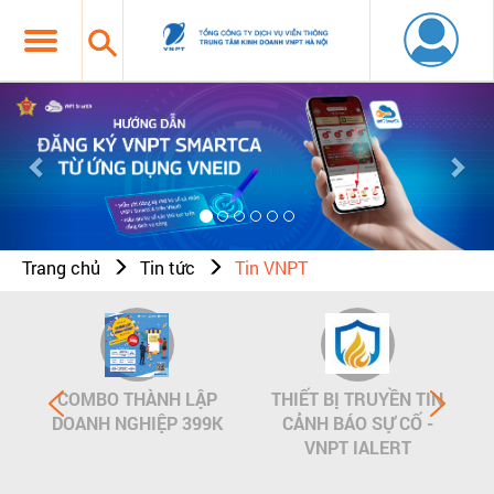
Previous
Nex
Trang chủ
Tin tức
Tin VNPT
COMBO THÀNH LẬP
THIẾT BỊ TRUYỀN TIN
DOANH NGHIỆP 399K
CẢNH BÁO SỰ CỐ -
VNPT IALERT