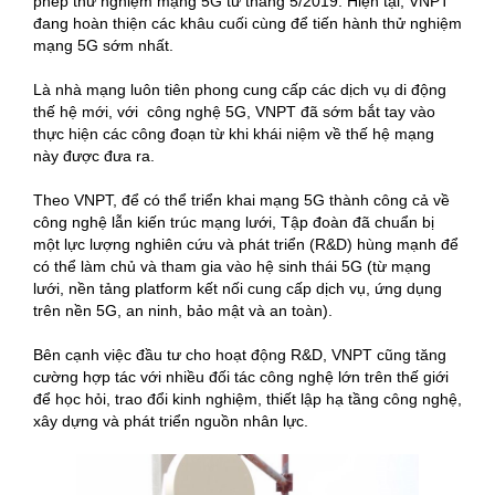
phép thử nghiệm mạng 5G từ tháng 5/2019. Hiện tại, VNPT
đang hoàn thiện các khâu cuối cùng để tiến hành thử nghiệm
mạng 5G sớm nhất.
Là nhà mạng luôn tiên phong cung cấp các dịch vụ di động
thế hệ mới, với công nghệ 5G, VNPT đã sớm bắt tay vào
thực hiện các công đoạn từ khi khái niệm về thế hệ mạng
này được đưa ra.
Theo VNPT, để có thể triển khai mạng 5G thành công cả về
công nghệ lẫn kiến trúc mạng lưới, Tập đoàn đã chuẩn bị
một lực lượng nghiên cứu và phát triển (R&D) hùng mạnh để
có thể làm chủ và tham gia vào hệ sinh thái 5G (từ mạng
lưới, nền tảng platform kết nối cung cấp dịch vụ, ứng dụng
trên nền 5G, an ninh, bảo mật và an toàn).
Bên cạnh việc đầu tư cho hoạt động R&D, VNPT cũng tăng
cường hợp tác với nhiều đối tác công nghệ lớn trên thế giới
để học hỏi, trao đổi kinh nghiệm, thiết lập hạ tầng công nghệ,
xây dựng và phát triển nguồn nhân lực.