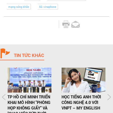
mạng sóng khỏe
5G vinaphone
TIN TỨC KHÁC
TP HỒ CHÍ MINH TRIỂN
HỌC TIẾNG ANH THỜI
KHAI MÔ HÌNH "PHÒNG
CÔNG NGHỆ 4.0 VỚI
HỌP KHÔNG GIẤY" VÀ
VNPT – MY ENGLISH