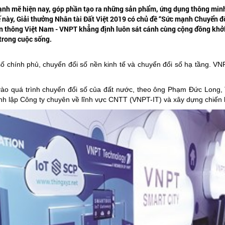
mạnh mẽ hiện nay, góp phần tạo ra những sản phẩm, ứng dụng thông minh 
 này, Giải thưởng Nhân tài Đất Việt 2019 có chủ đề “Sức mạnh Chuyển đổi
n thông Việt Nam - VNPT khẳng định luôn sát cánh cùng cộng đồng khởi 
trong cuộc sống.
số chính phủ, chuyển đổi số nền kinh tế và chuyển đổi số hạ tầng. VN
 vào quá trình chuyển đổi số của đất nước, theo ông Phạm Đức Lon
h lập Công ty chuyên về lĩnh vực CNTT (VNPT-IT) và xây dựng chiến l