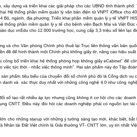
, xây dựng và triển khai các giải pháp cho các UBND tỉnh thành phố: 
khai Hệ thống phần mềm quản lý văn bản điện tử VNPT iOffice cho 40 t
 34 Bộ, ngành, địa phương; Triển khai phần mềm quản lý y tế VNPT HIS 
 thống phần mềm quản lý y tế cho bệnh viện Bạch Mai và Việt Đức cơ
iáo dục vnEdu cho 12.000 trường học, cung cấp 3,3 triệu sổ liên lạc đi
 và cho Văn phòng Chính phủ thuê lại Trục liên thông văn bản quốc 
ền đề để hình thành một Chính phủ không giấy tờ, nâng cao hiệu suất cô
công bố triển khai hệ thống phòng họp không giấy eCabinet” để cô
 việc tức thời - nhắc việc thông minh”. Hai sản phẩm này do Tập đoàn
 sản phẩm tiêu biểu của chuyển đổi số chính phủ đó là Cổng dịch vụ 
nh danh và xác thực duy nhất với những công nghệ 4.0 như công ngh
đổi số tạo rất nhiều áp lực nhưng cũng không ít cơ hội cho các doan
ng CNTT. Điều này đòi hỏi các doanh nghiệp phải có nguồn lực tài 
lớn cho những starup với những ý tưởng sáng tạo mới, khác biệt, bắt 
 Nhân tài Đất Việt chính là Giải thưởng VT- CNTT lớn, uy tín nhất Vi