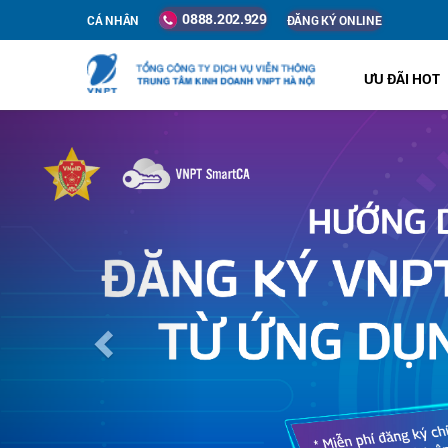
0888.202.929
CÁ NHÂN
ĐĂNG KÝ ONLINE
ƯU ĐÃI HOT
Previous