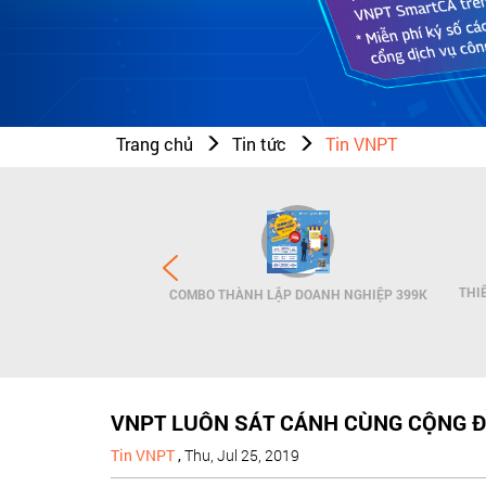
Trang chủ
Tin tức
Tin VNPT
N THƯƠNG HIỆU - SMS
THI
COMBO THÀNH LẬP DOANH NGHIỆP 399K
NDNAME
VNPT LUÔN SÁT CÁNH CÙNG CỘNG Đ
Tin VNPT
,
Thu, Jul 25, 2019