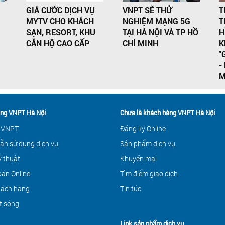
GIÁ CƯỚC DỊCH VỤ
VNPT SẼ THỬ
T
MYTV CHO KHÁCH
NGHIỆM MẠNG 5G
T
SẠN, RESORT, KHU
TẠI HÀ NỘI VÀ TP HỒ
H
CĂN HỘ CAO CẤP
CHÍ MINH
K
"
-
M
ng VNPT Hà Nội
Chưa là khách hàng VNPT Hà Nội
 VNPT
Đăng ký Online
ẫn sử dụng dịch vụ
Sản phẩm dịch vụ
ỹ thuật
Khuyến mại
án Online
Tìm điểm giao dịch
hách hàng
Tin tức
t sóng
Link sản phẩm dịch vụ