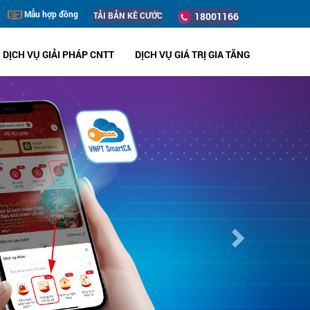
Mẫu hợp đồng
TẢI BẢN KÊ CƯỚC
18001166
DỊCH VỤ GIẢI PHÁP CNTT
DỊCH VỤ GIÁ TRỊ GIA TĂNG
Next