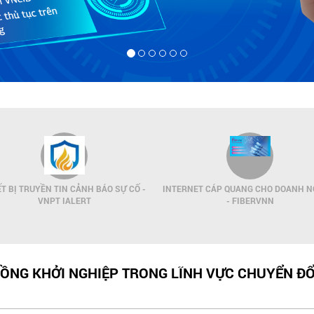
ẾT BỊ TRUYỀN TIN CẢNH BÁO SỰ CỐ -
INTERNET CÁP QUANG CHO DOANH N
VNPT IALERT
- FIBERVNN
ỒNG KHỞI NGHIỆP TRONG LĨNH VỰC CHUYỂN ĐỔ