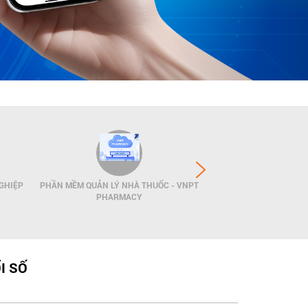
GHIỆP
PHẦN MỀM QUẢN LÝ NHÀ THUỐC - VNPT
GIẢI PHÁP QUẢN LÝ
PHARMACY
POS
I SỐ