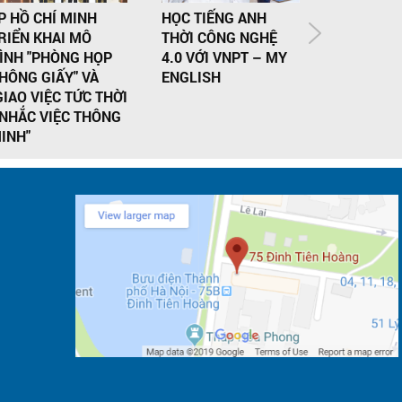
P HỒ CHÍ MINH
HỌC TIẾNG ANH
RIỂN KHAI MÔ
THỜI CÔNG NGHỆ
NGƯỜI DÙ
ÌNH "PHÒNG HỌP
4.0 VỚI VNPT – MY
ĐIỆN TỬ 
HÔNG GIẤY" VÀ
ENGLISH
ĐÃI LỚN 
GIAO VIỆC TỨC THỜI
PAY
 NHẮC VIỆC THÔNG
INH"