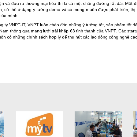
 và đưa ra thương mại hóa thì là cả một chặng đường rất dài. Một điể
ện, có thể ở dạng ý tưởng demo và có mong muốn được phát triển, thị t
 của mình.
ty VNPT-IT, VNPT luôn chào đón những ý tưởng tốt, sản phẩm tốt để t
 Nam thông qua mạng lưới trải khắp 63 tỉnh thành của VNPT. Các start
uôn có những chính sách hợp lý để thu hút các lao động công nghệ cao