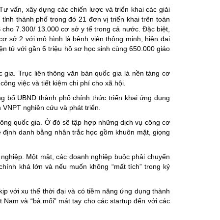
Tư vấn, xây dựng các chiến lược và triển khai các giải
ỉnh thành phố trong đó 21 đơn vị triển khai trên toàn
cho 7.300/ 13.000 cơ sở y tế trong cả nước. Đặc biệt,
 sở 2 với mô hình là bệnh viện thông minh, hiện đại
ện tử với gần 6 triệu hồ sơ học sinh cùng 650.000 giáo
gia. Trục liên thông văn bản quốc gia là nền tảng cơ
ng việc và tiết kiệm chi phí cho xã hội.
ng bố UBND thành phố chính thức triển khai ứng dụng
 VNPT nghiên cứu và phát triển.
công quốc gia. Ở đó sẽ tập hợp những dịch vụ công cơ
ệ định danh bằng nhân trắc học gồm khuôn mặt, giọng
h nghiệp. Một mặt, các doanh nghiệp buộc phải chuyển
chính khá lớn và nếu muốn không “mất tích” trong kỷ
kịp với xu thế thời đại và có tiềm năng ứng dụng thành
ệt Nam và “bà mối” mát tay cho các startup đến với các