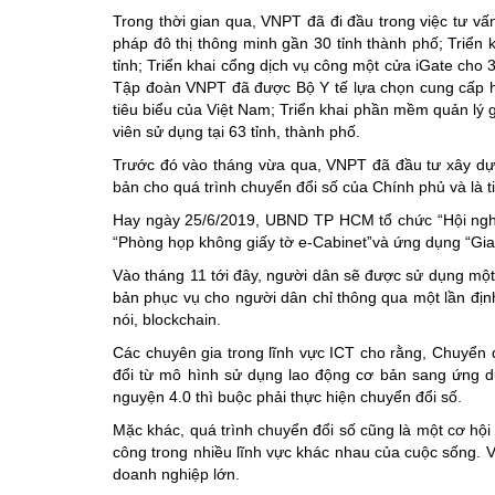
Trong thời gian qua, VNPT đã đi đầu trong việc tư vấn
pháp đô thị thông minh gần 30 tỉnh thành phố; Triển 
tỉnh; Triển khai cổng dịch vụ công một cửa iGate cho
Tập đoàn VNPT đã được Bộ Y tế lựa chọn cung cấp hệ
tiêu biểu của Việt Nam; Triển khai phần mềm quản lý g
viên sử dụng tại 63 tỉnh, thành phố.
Trước đó vào tháng vừa qua, VNPT đã đầu tư xây dựng
bản cho quá trình chuyển đổi số của Chính phủ và là ti
Hay ngày 25/6/2019, UBND TP HCM tổ chức “Hội nghị 
“Phòng họp không giấy tờ e-Cabinet”và ứng dụng “Giao
Vào tháng 11 tới đây, người dân sẽ được sử dụng một
bản phục vụ cho người dân chỉ thông qua một lần đị
nói, blockchain.
Các chuyên gia trong lĩnh vực ICT cho rằng, Chuyển 
đổi từ mô hình sử dụng lao động cơ bản sang ứng dụ
nguyện 4.0 thì buộc phải thực hiện chuyển đổi số.
Mặc khác, quá trình chuyển đổi số cũng là một cơ hội 
công trong nhiều lĩnh vực khác nhau của cuộc sống. Và
doanh nghiệp lớn.