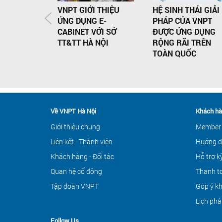
VNPT GIỚI THIỆU
HỆ SINH THÁI GIẢI
ỨNG DỤNG E-
PHÁP CỦA VNPT
CABINET VỚI SỞ
ĐƯỢC ỨNG DỤNG
TT&TT HÀ NỘI
RỘNG RÃI TRÊN
TOÀN QUỐC
Về VNPT Hà Nội
Khách hà
Giới thiệu chung
Member
Liên kết - Thành viên
Hướng d
Khách hàng - Đối tác
Hỗ trợ k
Quan hệ cổ đông
Thanh to
Tập đoàn VNPT
Góp ý k
Lịch phá
Follow Us