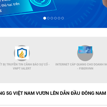
ẾT BỊ TRUYỀN TIN CẢNH BÁO SỰ CỐ -
INTERNET CÁP QUANG CHO DOANH N
VNPT IALERT
- FIBERVNN
NG 5G VIỆT NAM VƯƠN LÊN DẪN ĐẦU ĐÔNG NAM