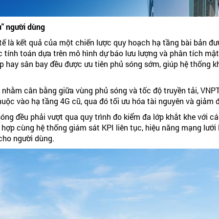
u" người dùng
 tế là kết quả của một chiến lược quy hoạch hạ tầng bài bản đ
c tính toán dựa trên mô hình dự báo lưu lượng và phân tích mậ
ệp hay sân bay đều được ưu tiên phủ sóng sớm, giúp hệ thống kh
 nhằm cân bằng giữa vùng phủ sóng và tốc độ truyền tải, VNPT 
uộc vào hạ tầng 4G cũ, qua đó tối ưu hóa tài nguyên và giảm 
óng đều phải vượt qua quy trình đo kiểm đa lớp khắt khe với c
ết hợp cùng hệ thống giám sát KPI liên tục, hiệu năng mạng lưới
 cho người dùng.