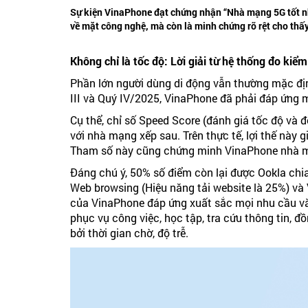
Sự kiện VinaPhone đạt chứng nhận “Nhà mạng 5G tốt nh
về mặt công nghệ, mà còn là minh chứng rõ rệt cho thấy
Không chỉ là tốc độ: Lời giải từ hệ thống đo kiểm
Phần lớn người dùng di động vẫn thường mặc địn
III và Quý IV/2025, VinaPhone đã phải đáp ứng m
Cụ thể, chỉ số Speed Score (đánh giá tốc độ và
với nhà mạng xếp sau. Trên thực tế, lợi thế này 
Tham số này cũng chứng minh VinaPhone nhà m
Đáng chú ý, 50% số điểm còn lại được Ookla chia
Web browsing (Hiệu năng tải website là 25%) và 
của VinaPhone đáp ứng xuất sắc mọi nhu cầu và
phục vụ công việc, học tập, tra cứu thông tin, đ
bởi thời gian chờ, độ trễ.