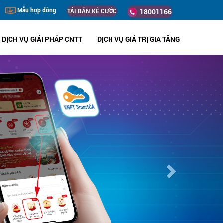
Mẫu hợp đồng
TẢI BẢN KÊ CƯỚC
18001166
DỊCH VỤ GIẢI PHÁP CNTT
DỊCH VỤ GIÁ TRỊ GIA TĂNG
Next