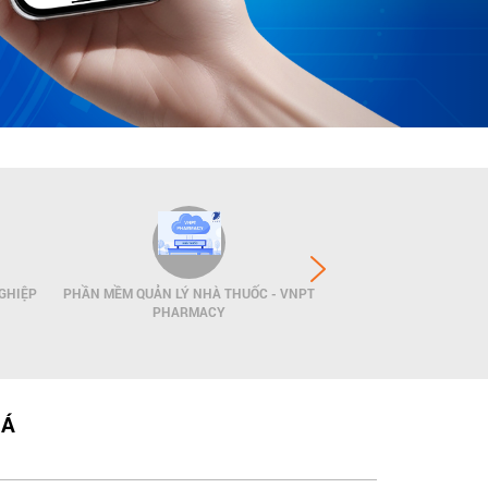
GHIỆP
PHẦN MỀM QUẢN LÝ NHÀ THUỐC - VNPT
GIẢI PHÁP QUẢN LÝ
PHARMACY
POS
 Á