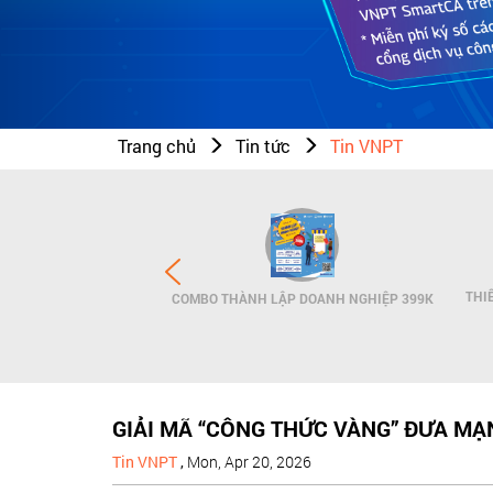
Trang chủ
Tin tức
Tin VNPT
N THƯƠNG HIỆU - SMS
THI
COMBO THÀNH LẬP DOANH NGHIỆP 399K
NDNAME
GIẢI MÃ “CÔNG THỨC VÀNG” ĐƯA MẠ
Tin VNPT
,
Mon, Apr 20, 2026