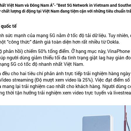
ất Việt Nam và Đông Nam Á”- “Best 5G Network in Vietnam and Southeas
 chất lượng di động tại Việt Nam đang tiệm cận với những tiêu chuẩn trả
 quốc tế
h sức mạnh của mạng 5G nằm ở tốc độ tải dữ liệu. Tuy nhiên, đ
ột "công thức" đánh giá toàn diện hơn rất nhiều từ Ookla.
 độ phản hồi) chiếm 50% tổng điểm. Ở hạng mục này, VinaPhone 
giúp người dùng giảm thiểu tối đa tình trạng giật lag hay gián 
ạng 5G có tốc độ nhanh nhất Việt Nam.
 đều cho hai tiêu chí phản ánh trực tiếp trải nghiệm hàng ngà
Video streaming (Độ mượt xem video là 25%). Việc đạt điểm số 
 mang lại trải nghiệm cao nhất cho khách hàng. Người dùng c
ồng thời tận hưởng trải nghiệm xem video trực tuyến và livestr