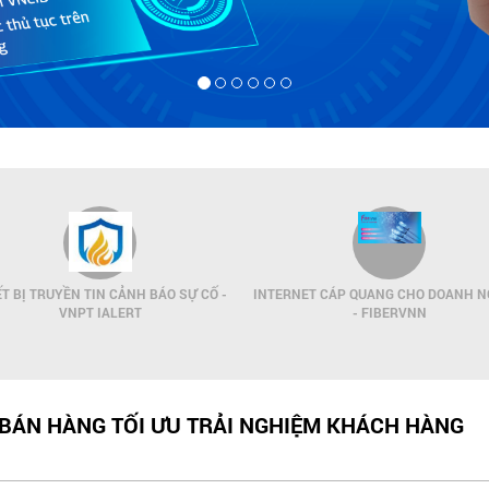
ẾT BỊ TRUYỀN TIN CẢNH BÁO SỰ CỐ -
INTERNET CÁP QUANG CHO DOANH N
VNPT IALERT
- FIBERVNN
 BÁN HÀNG TỐI ƯU TRẢI NGHIỆM KHÁCH HÀNG