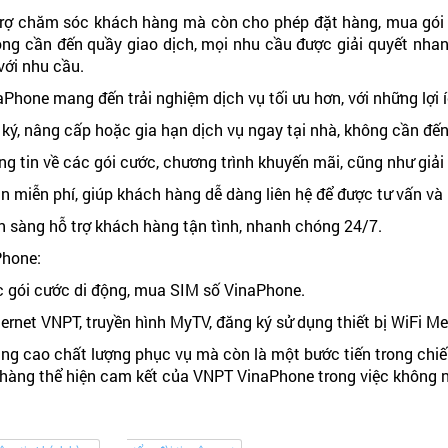
rợ chăm sóc khách hàng mà còn cho phép đặt hàng, mua gói cư
hông cần đến quầy giao dịch, mọi nhu cầu được giải quyết nh
ới nhu cầu.
Phone mang đến trải nghiệm dịch vụ tối ưu hơn, với những lợi í
ký, nâng cấp hoặc gia hạn dịch vụ ngay tại nhà, không cần đến
ng tin về các gói cước, chương trình khuyến mãi, cũng như gi
n miễn phí, giúp khách hàng dễ dàng liên hệ để được tư vấn và 
n sàng hỗ trợ khách hàng tận tình, nhanh chóng 24/7.
Phone:
c gói cước di động, mua SIM số VinaPhone.
rnet VNPT, truyền hình MyTV, đăng ký sử dụng thiết bị WiFi Me
âng cao chất lượng phục vụ mà còn là một bước tiến trong chiế
 hàng thể hiện cam kết của VNPT VinaPhone trong việc không n