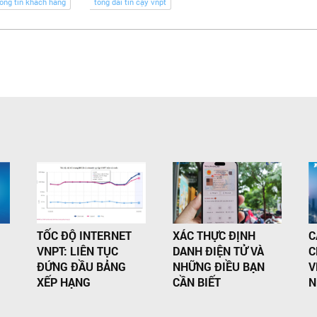
ông tin khách hàng
tổng đài tin cậy vnpt
TỐC ĐỘ INTERNET
XÁC THỰC ĐỊNH
C
VNPT: LIÊN TỤC
DANH ĐIỆN TỬ VÀ
C
ĐỨNG ĐẦU BẢNG
NHỮNG ĐIỀU BẠN
V
XẾP HẠNG
CẦN BIẾT
N