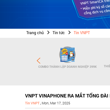
Trang chủ
Tin tức
Tin VNPT
N THƯƠNG HIỆU - SMS
THI
COMBO THÀNH LẬP DOANH NGHIỆP 399K
NDNAME
VNPT VINAPHONE RA MẮT TỔNG ĐÀI
Tin VNPT
,
Mon, Mar 17, 2025