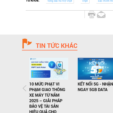
Từ khoá:
tổng đài hỗ trợ vnpt
vnpt
xác minh th
TIN TỨC KHÁC
10 MỨC PHẠT VI
KẾT NỐI 5G - NHẬN
PHẠM GIAO THÔNG
NGAY 5GB DATA
XE MÁY TỪ NĂM
2025 – GIẢI PHÁP
BẢO VỆ TÀI SẢN
HIỆU QUẢ CHO