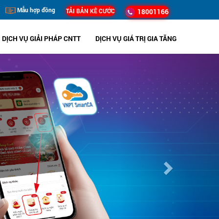
Mẫu hợp đồng
TẢI BẢN KÊ CƯỚC
18001166
DỊCH VỤ GIẢI PHÁP CNTT
DỊCH VỤ GIÁ TRỊ GIA TĂNG
Next