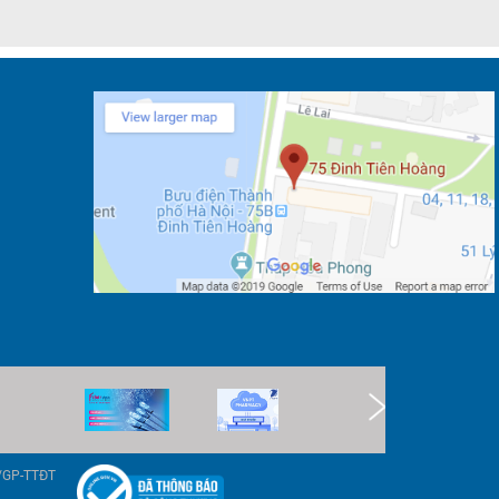
9/GP-TTĐT