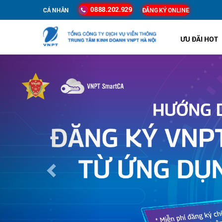
0888.202.929
CÁ NHÂN
ĐĂNG KÝ ONLINE
ƯU ĐÃI HOT
Previous