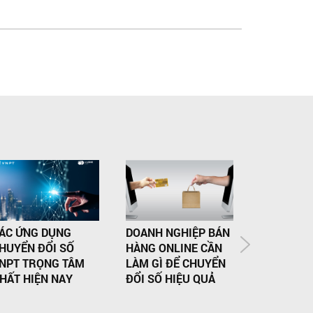
ÁC ỨNG DỤNG
DOANH NGHIỆP BÁN
NHỮNG LỢ
HUYỂN ĐỔI SỐ
HÀNG ONLINE CẦN
INTERNET
NPT TRỌNG TÂM
LÀM GÌ ĐỂ CHUYỂN
ỨNG DỤN
HẤT HIỆN NAY
ĐỔI SỐ HIỆU QUẢ
ĐỜI SỐNG