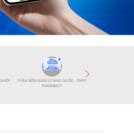
GHIỆP
PHẦN MỀM QUẢN LÝ NHÀ THUỐC - VNPT
GIẢI PHÁP QUẢN LÝ
PHARMACY
POS