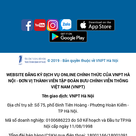
© 2019 - Bản quyền thuộc về VNPT Hà Nội
WEBSITE ĐĂNG KÝ DỊCH VỤ ONLINE CHÍNH THỨC CỦA VNPT HÀ
NỘI - ĐƠN VỊ THÀNH VIÊN TẬP ĐOÀN BƯU CHÍNH VIỄN THÔNG
VIỆT NAM (VNPT)
Tên giao dịch: VNPT Hà Nội
Địa chỉ trụ sở: Số 75, phố Đinh Tiên Hoàng - Phường Hoàn Kiếm -
TP Hà Nội.
Mã số doanh nghiệp: 0100686223 do Sở Kế hoạch và Đầu tư TP.Hà
Nội cấp ngày 11/08/1998
Tổng đài bán hàng/CSKH qua điện thoại: 18001166/18001091