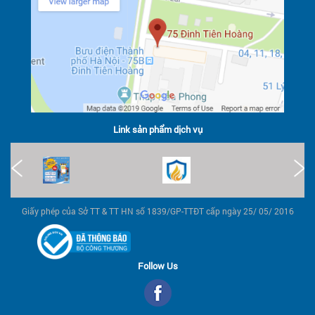
Link sản phẩm dịch vụ
Giấy phép của Sở TT & TT HN số 1839/GP-TTĐT cấp ngày 25/ 05/ 2016
Follow Us