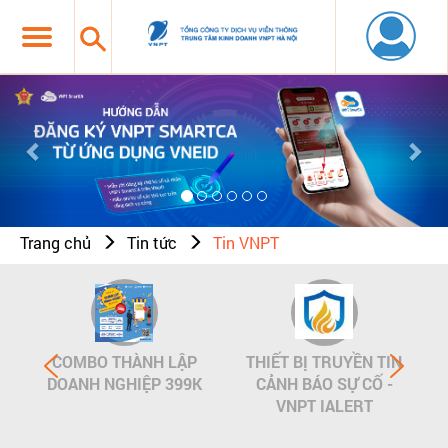
Previous
Nex
Trang chủ
Tin tức
Tin VNPT
COMBO THÀNH LẬP
THIẾT BỊ TRUYỀN TIN
DOANH NGHIỆP 399K
CẢNH BÁO SỰ CỐ -
VNPT IALERT