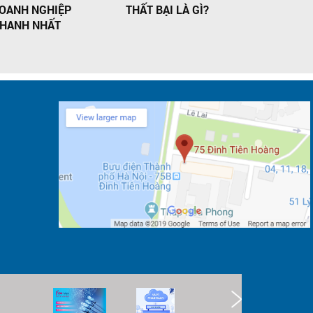
OANH NGHIỆP
THẤT BẠI LÀ GÌ?
VINAPHON
HANH NHẤT