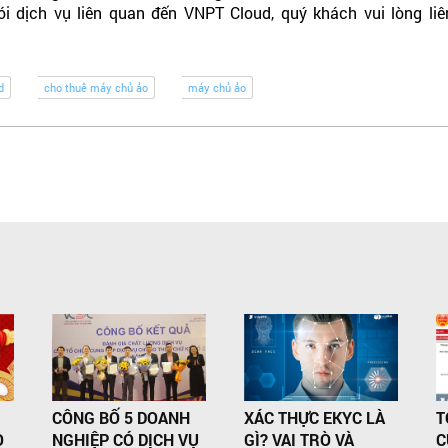
ói dịch vụ liên quan đến VNPT Cloud, quý khách vui lòng li
d
cho thuê máy chủ ảo
máy chủ ảo
CÔNG BỐ 5 DOANH
XÁC THỰC EKYC LÀ
T
O
NGHIỆP CÓ DỊCH VỤ
GÌ? VAI TRÒ VÀ
C