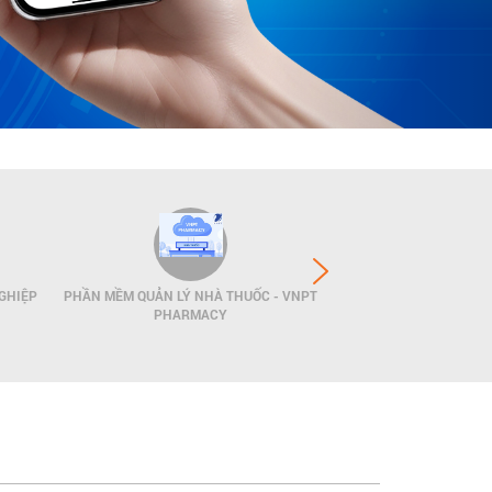
GHIỆP
PHẦN MỀM QUẢN LÝ NHÀ THUỐC - VNPT
GIẢI PHÁP QUẢN LÝ
PHARMACY
POS