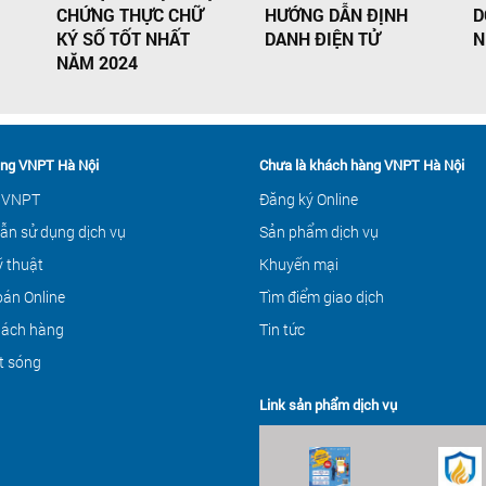
CHỨNG THỰC CHỮ
HƯỚNG DẪN ĐỊNH
D
KÝ SỐ TỐT NHẤT
DANH ĐIỆN TỬ
N
NĂM 2024
ng VNPT Hà Nội
Chưa là khách hàng VNPT Hà Nội
 VNPT
Đăng ký Online
ẫn sử dụng dịch vụ
Sản phẩm dịch vụ
ỹ thuật
Khuyến mại
án Online
Tìm điểm giao dịch
hách hàng
Tin tức
t sóng
Link sản phẩm dịch vụ