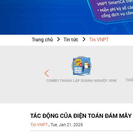
Trang chủ
Tin tức
Tin VNPT
N THƯƠNG HIỆU - SMS
THI
COMBO THÀNH LẬP DOANH NGHIỆP 399K
NDNAME
TÁC ĐỘNG CỦA ĐIỆN TOÁN ĐÁM MÂY
Tin VNPT
,
Tue, Jan 21, 2025