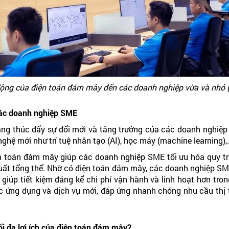
ộng của điện toán đám mây đến các doanh nghiệp vừa và nhỏ
 các doanh nghiệp SME
g thúc đẩy sự đổi mới và tăng trưởng của các doanh nghiệp t
 nghệ mới như trí tuệ nhân tạo (AI), học máy (machine learning),
iện toán đám mây giúp các doanh nghiệp SME tối ưu hóa quy tr
u suất tổng thể. Nhờ có điện toán đám mây, các doanh nghiệp 
 giúp tiết kiệm đáng kể chi phí vận hành và linh hoạt hơn tr
c ứng dụng và dịch vụ mới, đáp ứng nhanh chóng nhu cầu thị 
i đa lợi ích của điện toán đám mây?