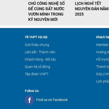
CHỦ CÔNG NGHỆ SỐ
LỊCH NGHỈ TẾT
ĐỂ CÙNG ĐẤT NƯỚC
NGUYÊN ĐÁN NĂM
VƯƠN MÌNH TRONG
2025
KỶ NGUYÊN MỚI
Về VNPT Hà Nội
Khách hà
Giới thiệu chung
Member
Liên kết - Thành viên
Hướng d
Khách hàng - Đối tác
Hỗ trợ k
Quan hệ cổ đông
Thanh to
Tập đoàn VNPT
Góp ý k
Lịch phá
Follow Us
Find us on Facebook