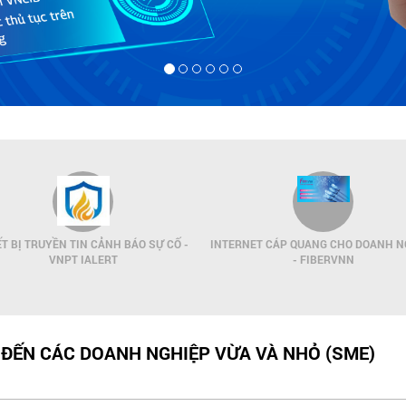
ẾT BỊ TRUYỀN TIN CẢNH BÁO SỰ CỐ -
INTERNET CÁP QUANG CHO DOANH N
VNPT IALERT
- FIBERVNN
 ĐẾN CÁC DOANH NGHIỆP VỪA VÀ NHỎ (SME)