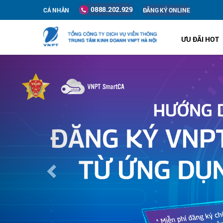
0888.202.929
CÁ NHÂN
ĐĂNG KÝ ONLINE
ƯU ĐÃI HOT
Previous