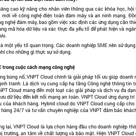
âng cao kỹ năng cho nhân viên thông qua các khóa học, hội 
g mới về công nghệ điện toán đám mây và an ninh mạng. Đồn
ông nghệ đám mây, bao gồm việc xác định các ứng dụng cần thiết
dụng mã hóa dữ liệu và xác thực đa yếu tố để phát hiện và ng
ưu.
g là một yếu tố quan trọng. Các doanh nghiệp SME nên sử dụng
phí cho những gì thực sự sử dụng.
 trong cuộc cách mạng công nghệ
g bùng nổ, VNPT Cloud chính là giải pháp tối ưu giúp doanh
cạnh tranh. Là dịch vụ cung cấp hạ tầng Công nghệ thông tin 
NPT Cloud mang đến một loạt các giải pháp và dịch vụ đa dạ
 lưu dữ liệu đến kết nối mạng an toàn. VNPT Cloud ứng dụng trí
ệu của khách hàng. Hybrid cloud do VNPT Cloud cung cấp cho 
ch hàng 24/7 và tư vấn chuyên nghiệp của VNPT đảm bảo khách 
mang lại, VNPT Cloud là lựa chọn hàng đầu cho doanh nghiệp th
 trường, an tâm về chất lượng và bảo mật. Hiện VNPT Cloud đã