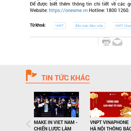
Để được biết thêm thông tin chi tiết về các g
Website:
https://onesme.vn
Hotline: 1800 1260.
Từ khoá:
VNPT
điện toán đám mây
VNPT Clou
TIN TỨC KHÁC
MAKE IN VIET NAM -
VNPT VINAPHONE
CHIẾN LƯỢC LÀM
HÀ NỘI THÔNG BÁ