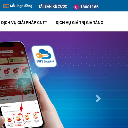
Mẫu hợp đồng
TẢI BẢN KÊ CƯỚC
18001166
DỊCH VỤ GIẢI PHÁP CNTT
DỊCH VỤ GIÁ TRỊ GIA TĂNG
Next