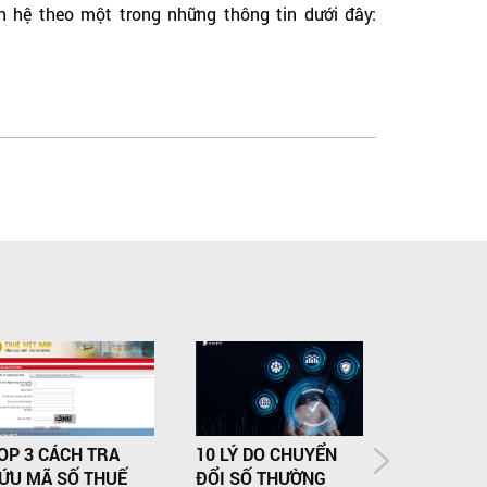
ên hệ theo một trong những thông tin dưới đây:
OP 3 CÁCH TRA
10 LÝ DO CHUYỂN
CHÍNH TH
ỨU MÃ SỐ THUẾ
ĐỔI SỐ THƯỜNG
CẤP DỊCH