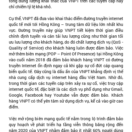
tổng dung lượng khai thác của VNPT trên các tuyến cáp này
chỉ chiếm tỷ lệ khá nhỏ.
Cụ thể, VNPT đã đưa vào khai thác điểm đường truyền internet
quốc tế mới tới Hồng Kông – trung tâm dữ liệu lớn nhất khu
vực. Đường truyền này giúp VNPT tiết kiệm thời gian điều
chỉnh định tuyến và cân tải lưu lượng cũng như thời gian tối
ưu lưu lượng cho khách hàng, do đó chất lượng dịch vụ (QoS -
Quality of Service) cho khách hàng luôn được đảm bảo. Việc
mở thêm biên mạng (POP – Point Of Presence) tại Hồng Kông
vào cuối năm 2018 đã đảm bảo khách hàng VNPT có đường
truyền Internet ổn định ngay cả khi gặp sự cố đứt cáp quang
biển quốc tế. Đây cũng là dấu ấn của VNPT khẳng định vị thế
nhà cung cấp dịch vụ internet hàng đầu Việt Nam. Nhờ đó,
trong thời gian các tuyến cáp trên xảy ra sự cố, việc truy cập
internet quốc tế, đặc biệt là các dịch vụ phổ dụng như Gmail,
Google, Facebook hay Youtube vẫn được đảm bảo. Khách
hàng VNPT có thể yên tâm sử dụng dịch vụ, kể cả vào giờ cao
điểm.
Việc mở rộng biên mạng quốc tế nằm trong lộ trình đảm bảo
quy hoạch về phát triển hạ tầng viễn thông băng rộng đến
năm 2020 của VNPT nhằm đảm bảo ít nhất 60% người dùng