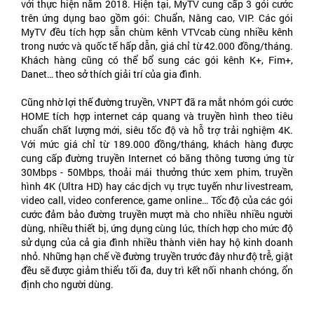
với thực hiện năm 2018. Hiện tại, MyTV cung cấp 3 gói cước
trên ứng dụng bao gồm gói: Chuẩn, Nâng cao, VIP. Các gói
MyTV đều tích hợp sẵn chùm kênh VTVcab cùng nhiều kênh
trong nước và quốc tế hấp dẫn, giá chỉ từ 42.000 đồng/tháng.
Khách hàng cũng có thể bổ sung các gói kênh K+, Fim+,
Danet… theo sở thích giải trí của gia đình.
Cũng nhờ lợi thế đường truyền, VNPT đã ra mắt nhóm gói cước
HOME tích hợp internet cáp quang và truyền hình theo tiêu
chuẩn chất lượng mới, siêu tốc độ và hỗ trợ trải nghiệm 4K.
Với mức giá chỉ từ 189.000 đồng/tháng, khách hàng được
cung cấp đường truyền Internet có băng thông tương ứng từ
30Mbps - 50Mbps, thoải mái thưởng thức xem phim, truyền
hình 4K (Ultra HD) hay các dịch vụ trực tuyến như livestream,
video call, video conference, game online… Tốc độ của các gói
cước đảm bảo đường truyền mượt mà cho nhiều nhiều người
dùng, nhiều thiết bị, ứng dụng cùng lúc, thích hợp cho mức độ
sử dụng của cả gia đình nhiều thành viên hay hộ kinh doanh
nhỏ. Những hạn chế về đường truyền trước đây như độ trễ, giật
đều sẽ được giảm thiểu tối đa, duy trì kết nối nhanh chóng, ổn
định cho người dùng.