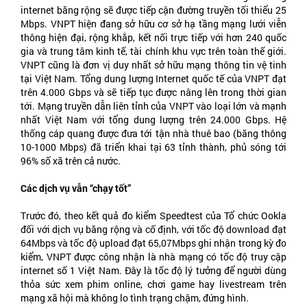
internet băng rộng sẽ được tiếp cận đường truyền tối thiểu 25
Mbps. VNPT hiện đang sở hữu cơ sở hạ tầng mạng lưới viễn
thông hiện đại, rộng khắp, kết nối trực tiếp với hơn 240 quốc
gia và trung tâm kinh tế, tài chính khu vực trên toàn thế giới.
VNPT cũng là đơn vị duy nhất sở hữu mạng thông tin vệ tinh
tại Việt Nam. Tổng dung lượng Internet quốc tế của VNPT đạt
trên 4.000 Gbps và sẽ tiếp tục được nâng lên trong thời gian
tới. Mạng truyền dẫn liên tỉnh của VNPT vào loại lớn và mạnh
nhất Việt Nam với tổng dung lượng trên 24.000 Gbps. Hệ
thống cáp quang được đưa tới tận nhà thuê bao (băng thông
10-1000 Mbps) đã triển khai tại 63 tỉnh thành, phủ sóng tới
96% số xã trên cả nước.
Các dịch vụ vẫn “chạy tốt”
Trước đó, theo kết quả đo kiểm Speedtest của Tổ chức Ookla
đối với dịch vụ băng rộng và cố định, với tốc độ download đạt
64Mbps và tốc độ upload đạt 65,07Mbps ghi nhận trong kỳ đo
kiểm, VNPT được công nhận là nhà mạng có tốc độ truy cập
internet số 1 Việt Nam. Đây là tốc độ lý tưởng để người dùng
thỏa sức xem phim online, chơi game hay livestream trên
mạng xã hội mà không lo tình trạng chậm, đứng hình.