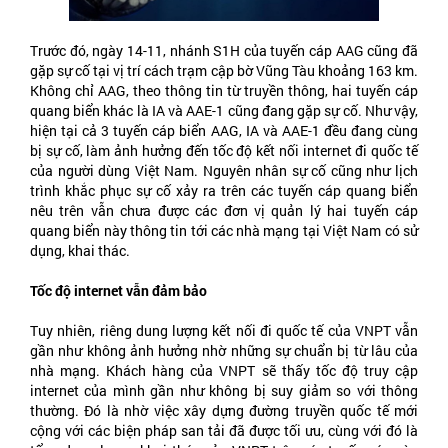
Trước đó, ngày 14-11, nhánh S1H của tuyến cáp AAG cũng đã
gặp sự cố tại vị trí cách trạm cập bờ Vũng Tàu khoảng 163 km.
Không chỉ AAG, theo thông tin từ truyền thông, hai tuyến cáp
quang biển khác là IA và AAE-1 cũng đang gặp sự cố. Như vậy,
hiện tại cả 3 tuyến cáp biển AAG, IA và AAE-1 đều đang cùng
bị sự cố, làm ảnh hưởng đến tốc độ kết nối internet đi quốc tế
của người dùng Việt Nam. Nguyên nhân sự cố cũng như lịch
trình khắc phục sự cố xảy ra trên các tuyến cáp quang biển
nêu trên vẫn chưa được các đơn vị quản lý hai tuyến cáp
quang biển này thông tin tới các nhà mạng tại Việt Nam có sử
dụng, khai thác.
Tốc độ internet vẫn đảm bảo
Tuy nhiên, riêng dung lượng kết nối đi quốc tế của VNPT vẫn
gần như không ảnh hưởng nhờ những sự chuẩn bị từ lâu của
nhà mạng. Khách hàng của VNPT sẽ thấy tốc độ truy cập
internet của mình gần như không bị suy giảm so với thông
thường. Đó là nhờ việc xây dựng đường truyền quốc tế mới
cộng với các biện pháp san tải đã được tối ưu, cùng với đó là