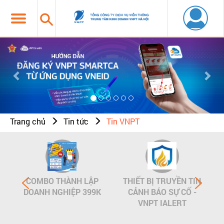
Previous
Nex
Trang chủ
Tin tức
Tin VNPT
COMBO THÀNH LẬP
THIẾT BỊ TRUYỀN TIN
DOANH NGHIỆP 399K
CẢNH BÁO SỰ CỐ -
VNPT IALERT