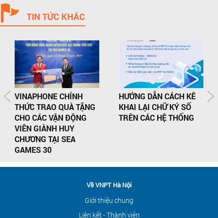
TIN TỨC KHÁC
VINAPHONE CHÍNH
HƯỚNG DẪN CÁCH KÊ
THỨC TRAO QUÀ TẶNG
KHAI LẠI CHỮ KÝ SỐ
CHO CÁC VẬN ĐỘNG
TRÊN CÁC HỆ THỐNG
VIÊN GIÀNH HUY
CHƯƠNG TẠI SEA
GAMES 30
Về VNPT Hà Nội
Giới thiệu chung
Liên kết - Thành viên