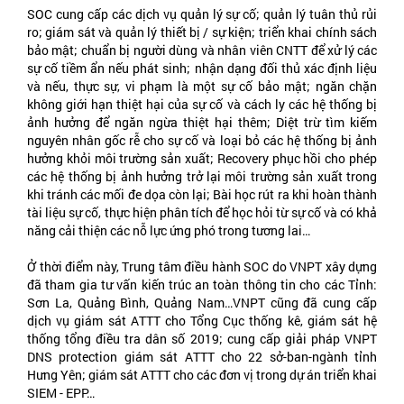
SOC cung cấp các dịch vụ quản lý sự cố; quản lý tuân thủ rủi
ro; giám sát và quản lý thiết bị / sự kiện; triển khai chính sách
bảo mật; chuẩn bị người dùng và nhân viên CNTT để xử lý các
sự cố tiềm ẩn nếu phát sinh; nhận dạng đối thủ xác định liệu
và nếu, thực sự, vi phạm là một sự cố bảo mật; ngăn chặn
không giới hạn thiệt hại của sự cố và cách ly các hệ thống bị
ảnh hưởng để ngăn ngừa thiệt hại thêm; Diệt trừ tìm kiếm
nguyên nhân gốc rễ cho sự cố và loại bỏ các hệ thống bị ảnh
hưởng khỏi môi trường sản xuất; Recovery phục hồi cho phép
các hệ thống bị ảnh hưởng trở lại môi trường sản xuất trong
khi tránh các mối đe dọa còn lại; Bài học rút ra khi hoàn thành
tài liệu sự cố, thực hiện phân tích để học hỏi từ sự cố và có khả
năng cải thiện các nỗ lực ứng phó trong tương lai…
Ở thời điểm này, Trung tâm điều hành SOC do VNPT xây dựng
đã tham gia tư vấn kiến trúc an toàn thông tin cho các Tỉnh:
Sơn La, Quảng Bình, Quảng Nam…VNPT cũng đã cung cấp
dịch vụ giám sát ATTT cho Tổng Cục thống kê, giám sát hệ
thống tổng điều tra dân số 2019; cung cấp giải pháp VNPT
DNS protection giám sát ATTT cho 22 sở-ban-ngành tỉnh
Hưng Yên; giám sát ATTT cho các đơn vị trong dự án triển khai
SIEM - EPP…