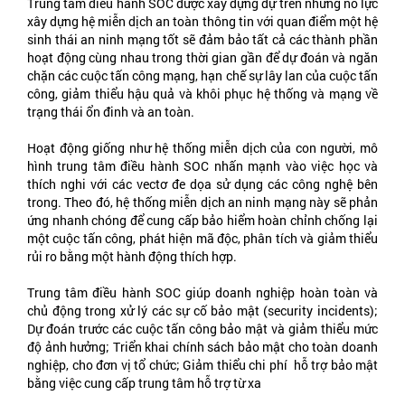
Trung tâm điều hành SOC được xây dựng dự trên những nỗ lực
xây dựng hệ miễn dịch an toàn thông tin với quan điểm một hệ
sinh thái an ninh mạng tốt sẽ đảm bảo tất cả các thành phần
hoạt động cùng nhau trong thời gian gần để dự đoán và ngăn
chặn các cuộc tấn công mạng, hạn chế sự lây lan của cuộc tấn
công, giảm thiểu hậu quả và khôi phục hệ thống và mạng về
trạng thái ổn đinh và an toàn.
Hoạt động giống như hệ thống miễn dịch của con người, mô
hình trung tâm điều hành SOC nhấn mạnh vào việc học và
thích nghi với các vectơ đe dọa sử dụng các công nghệ bên
trong. Theo đó, hệ thống miễn dịch an ninh mạng này sẽ phản
ứng nhanh chóng để cung cấp bảo hiểm hoàn chỉnh chống lại
một cuộc tấn công, phát hiện mã độc, phân tích và giảm thiểu
rủi ro bằng một hành động thích hợp.
Trung tâm điều hành SOC giúp doanh nghiệp hoàn toàn và
chủ động trong xử lý các sự cố bảo mật (security incidents);
Dự đoán trước các cuộc tấn công bảo mật và giảm thiểu mức
độ ảnh hưởng; Triển khai chính sách bảo mật cho toàn doanh
nghiệp, cho đơn vị tổ chức; Giảm thiểu chi phí hỗ trợ bảo mật
bằng việc cung cấp trung tâm hỗ trợ từ xa