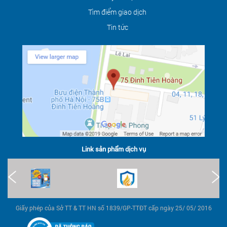
Tìm điểm giao dịch
Tin tức
Link sản phẩm dịch vụ
Giấy phép của Sở TT & TT HN số 1839/GP-TTĐT cấp ngày 25/ 05/ 2016