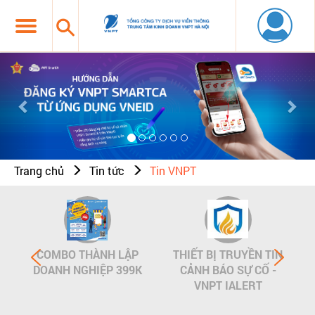
Previous
Nex
Trang chủ
Tin tức
Tin VNPT
COMBO THÀNH LẬP
THIẾT BỊ TRUYỀN TIN
DOANH NGHIỆP 399K
CẢNH BÁO SỰ CỐ -
VNPT IALERT