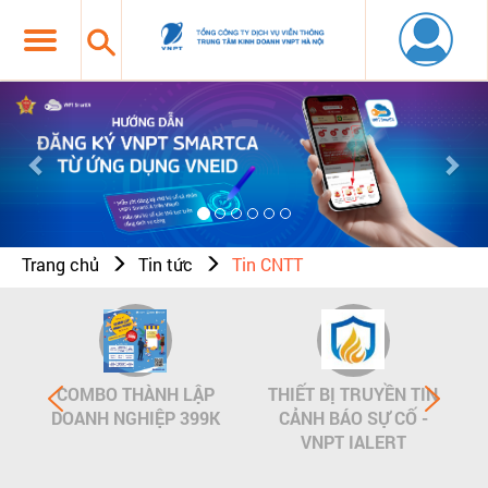
Previous
Nex
Trang chủ
Tin tức
Tin CNTT
COMBO THÀNH LẬP
THIẾT BỊ TRUYỀN TIN
DOANH NGHIỆP 399K
CẢNH BÁO SỰ CỐ -
VNPT IALERT