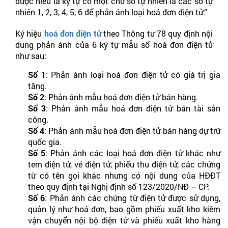
được hiểu là ký tự có một chữ số tự nhiên là các số tự
nhiên 1, 2, 3, 4, 5, 6 để phản ánh loại hoá đơn điện tử.”
Ký hiệu
hoá đơn điện tử
theo Thông tư 78 quy định nội
dung phản ánh của 6 ký tự mẫu số hoá đơn điện tử
như sau:
Số 1
: Phản ánh loại hoá đơn điện tử có giá trị gia
tăng.
Số 2
: Phản ánh mẫu hoá đơn điện tử bán hàng.
Số 3
: Phản ảnh mẫu hoá đơn điện tử bán tài sản
công.
Số 4
: Phản ánh mẫu hoá đơn điện tử bán hàng dự trữ
quốc gia.
Số 5
: Phản ánh các loại hoá đơn điện tử khác như
tem điện tử, vé điện tử, phiếu thu điện tử, các chứng
từ có tên gọi khác nhưng có nội dung của HĐĐT
theo quy định tại Nghị định số 123/2020/NĐ – CP.
Số 6
: Phản ánh các chứng từ điện tử được sử dụng,
quản lý như hoá đơn, bao gồm phiếu xuất kho kiêm
vận chuyển nội bộ điện tử và phiếu xuất kho hàng