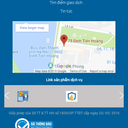
Tìm điểm giao dịch
Tin tức
Link sản phẩm dịch vụ
Giấy phép của Sở TT & TT HN số 1839/GP-TTĐT cấp ngày 25/ 05/ 2016