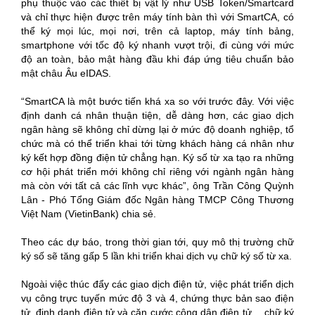
phụ thuộc vào các thiết bị vật lý như USB Token/Smartcard
và chỉ thực hiện được trên máy tính bàn thì với SmartCA, có
thể ký mọi lúc, mọi nơi, trên cả laptop, máy tính bảng,
smartphone với tốc độ ký nhanh vượt trội, đi cùng với mức
độ an toàn, bảo mật hàng đầu khi đáp ứng tiêu chuẩn bảo
mật châu Âu eIDAS.
“SmartCA là một bước tiến khá xa so với trước đây. Với việc
định danh cá nhân thuận tiện, dễ dàng hơn, các giao dịch
ngân hàng sẽ không chỉ dừng lại ở mức độ doanh nghiệp, tổ
chức mà có thể triển khai tới từng khách hàng cá nhân như
ký kết hợp đồng điện tử chẳng hạn. Ký số từ xa tạo ra những
cơ hội phát triển mới không chỉ riêng với ngành ngân hàng
mà còn với tất cả các lĩnh vực khác”, ông Trần Công Quỳnh
Lân - Phó Tổng Giám đốc Ngân hàng TMCP Công Thương
Việt Nam (VietinBank) chia sẻ.
Theo các dự báo, trong thời gian tới, quy mô thị trường chữ
ký số sẽ tăng gấp 5 lần khi triển khai dịch vụ chữ ký số từ xa.
Ngoài việc thúc đẩy các giao dịch điện tử, việc phát triển dịch
vụ công trực tuyến mức độ 3 và 4, chứng thực bản sao điện
tử, định danh điện tử và căn cước công dân điện tử… chữ ký