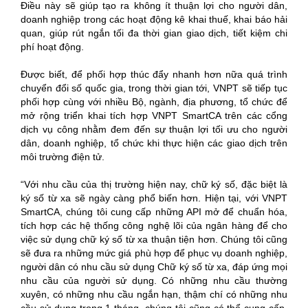
Điều này sẽ giúp tạo ra không ít thuận lợi cho người dân,
doanh nghiệp trong các hoạt động kê khai thuế, khai báo hải
quan, giúp rút ngắn tối đa thời gian giao dịch, tiết kiệm chi
phí hoạt động.
Được biết, để phối hợp thúc đẩy nhanh hơn nữa quá trình
chuyển đổi số quốc gia, trong thời gian tới, VNPT sẽ tiếp tục
phối hợp cùng với nhiều Bộ, ngành, địa phương, tổ chức để
mở rộng triển khai tích hợp VNPT SmartCA trên các cổng
dịch vụ công nhằm đem đến sự thuận lợi tối ưu cho người
dân, doanh nghiệp, tổ chức khi thực hiện các giao dịch trên
môi trường điện tử.
“Với nhu cầu của thị trường hiện nay, chữ ký số, đặc biệt là
ký số từ xa sẽ ngày càng phổ biến hơn. Hiện tại, với VNPT
SmartCA, chúng tôi cung cấp những API mở để chuẩn hóa,
tích hợp các hệ thống công nghệ lõi của ngân hàng để cho
việc sử dụng chữ ký số từ xa thuận tiện hơn. Chúng tôi cũng
sẽ đưa ra những mức giá phù hợp để phục vụ doanh nghiệp,
người dân có nhu cầu sử dụng Chữ ký số từ xa, đáp ứng mọi
nhu cầu của người sử dụng. Có những nhu cầu thường
xuyên, có những nhu cầu ngắn hạn, thậm chí có những nhu
cầu sử dụng trong 1 tháng, chúng tôi cũng có thể cung cấp.