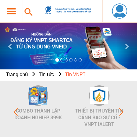
Previous
Nex
Trang chủ
Tin tức
Tin VNPT
COMBO THÀNH LẬP
THIẾT BỊ TRUYỀN TIN
DOANH NGHIỆP 399K
CẢNH BÁO SỰ CỐ -
VNPT IALERT