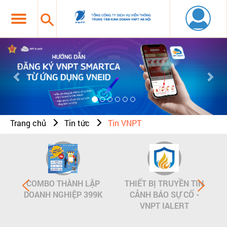
Previous
Nex
Trang chủ
Tin tức
Tin VNPT
COMBO THÀNH LẬP
THIẾT BỊ TRUYỀN TIN
DOANH NGHIỆP 399K
CẢNH BÁO SỰ CỐ -
VNPT IALERT