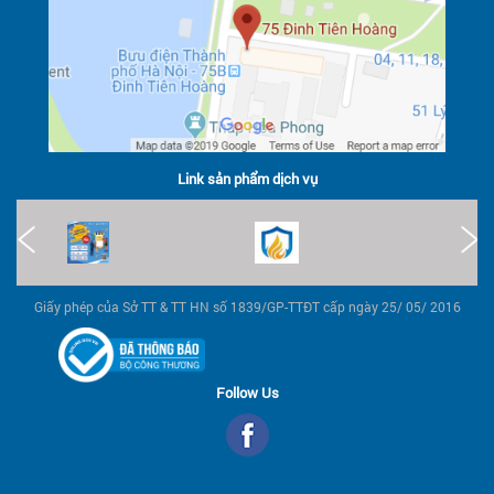
Link sản phẩm dịch vụ
Giấy phép của Sở TT & TT HN số 1839/GP-TTĐT cấp ngày 25/ 05/ 2016
Follow Us