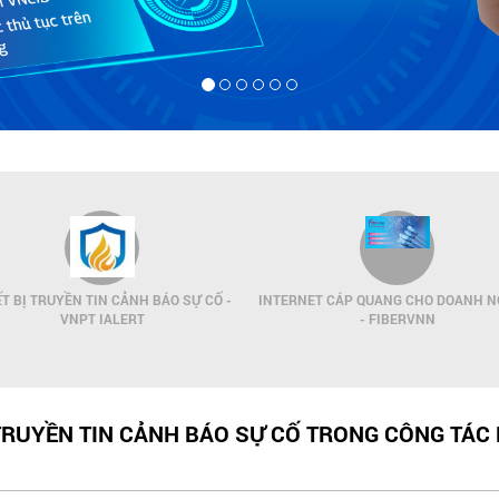
ẾT BỊ TRUYỀN TIN CẢNH BÁO SỰ CỐ -
INTERNET CÁP QUANG CHO DOANH N
VNPT IALERT
- FIBERVNN
TRUYỀN TIN CẢNH BÁO SỰ CỐ TRONG CÔNG TÁC