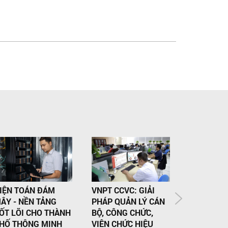
IỆN TOÁN ĐÁM
VNPT CCVC: GIẢI
TRIỂN KH
ÂY - NỀN TẢNG
PHÁP QUẢN LÝ CÁN
HÓA ĐƠN 
ỐT LÕI CHO THÀNH
BỘ, CÔNG CHỨC,
TỪNG LẦN
HỐ THÔNG MINH
VIÊN CHỨC HIỆU
CÁC CỬA 