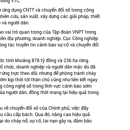
thông VTC.
nh ứng dụng CNTT và chuyển đổi số trong công
hiên cứu, sản xuất, xây dựng các giải pháp, thiết
 và người dân.
ao vai trò quan trọng của Tập đoàn VNPT trong
uyền địa phương, doanh nghiệp. Cục Công nghiệp
ông tác truyền tin cảnh báo sự cố và chuyển đổi
ước tính khoảng 878 tỷ đồng và 236 ha rừng.
 tổ chức, doanh nghiệp và người dân mặc dù đã
 ứng trực theo dõi, nhưng để phòng tránh cháy
ớm kịp thời tới thân chủ cũng như liên kết ngay
ng công nghệ số trong lĩnh vực cảnh báo sớm
ủa người dân, đồng thời mang lại hiệu quả trong
u về chuyển đổi số của Chính phủ, việc đẩy
u cầu cấp bách. Qua đó, nâng cao hiệu quả
i do cháy nổ, sự cố, tai nạn gây ra, đảm bảo