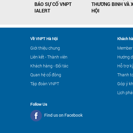
BÁO SỰ CỐ VNPT
THƯƠNG BINH VÀ 
IALERT
HỘI
Về VNPT Hà Nội
Khách hà
Giới thiệu chung
Member
Liên kết - Thành viên
Hướng d
Khách hàng - Đối tác
Hỗ trợ k
Quan hệ cổ đông
Thanh to
Tập đoàn VNPT
Góp ý k
Lịch phá
Follow Us
Find us on Facebook