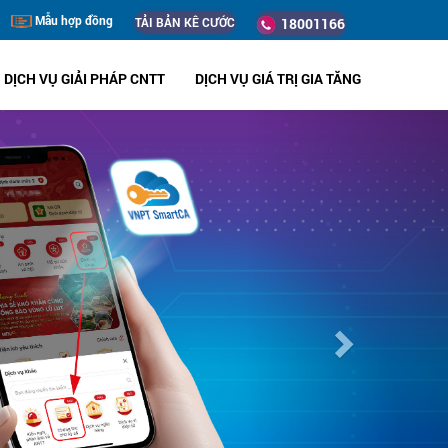
Mẫu hợp đồng
TẢI BẢN KÊ CƯỚC
18001166
DỊCH VỤ GIẢI PHÁP CNTT
DỊCH VỤ GIÁ TRỊ GIA TĂNG
Next