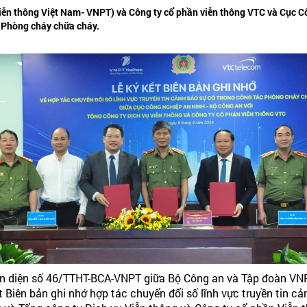
iễn thông Việt Nam- VNPT) và Công ty cổ phần viễn thông VTC và Cục C
ác Phòng cháy chữa cháy.
oàn diện số 46/TTHT-BCA-VNPT giữa Bộ Công an và Tập đoàn V
ết Biên bản ghi nhớ hợp tác chuyển đổi số lĩnh vực truyền tin 