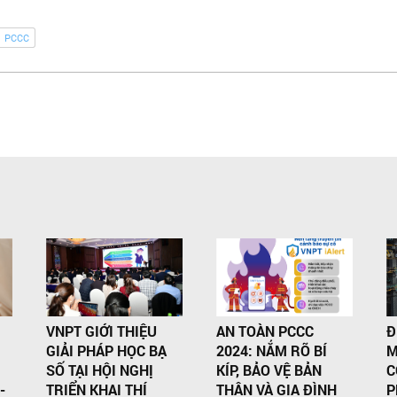
PCCC
VNPT GIỚI THIỆU
AN TOÀN PCCC
Đ
GIẢI PHÁP HỌC BẠ
2024: NẮM RÕ BÍ
M
SỐ TẠI HỘI NGHỊ
KÍP, BẢO VỆ BẢN
C
-
TRIỂN KHAI THÍ
THÂN VÀ GIA ĐÌNH
P