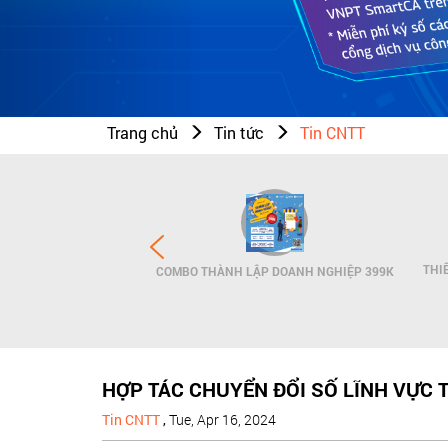
Trang chủ
Tin tức
Tin CNTT
N THƯƠNG HIỆU - SMS
THI
COMBO THÀNH LẬP DOANH NGHIỆP 399K
NDNAME
HỢP TÁC CHUYỂN ĐỔI SỐ LĨNH VỰC 
Tin CNTT
,
Tue, Apr 16, 2024