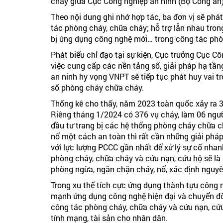
cháy giữa Cục Công nghiệp an ninh (Bộ Công an)
Theo nội dung ghi nhớ hợp tác, ba đơn vị sẽ ph
tác phòng cháy, chữa cháy; hỗ trợ lẫn nhau trong
bị ứng dụng công nghệ mới… trong công tác phò
Phát biểu chỉ đạo tại sự kiện, Cục trưởng Cục 
việc cung cấp các nền tảng số, giải pháp hạ tầ
an ninh hy vọng VNPT sẽ tiếp tục phát huy vai t
số phòng cháy chữa cháy.
Thống kê cho thấy, năm 2023 toàn quốc xảy ra 3
Riêng tháng 1/2024 có 376 vụ cháy, làm 06 ngườ
đầu tư trang bị các hệ thống phòng cháy chữa c
nổ một cách an toàn thì rất cần những giải pháp
với lực lượng PCCC gần nhất để xử lý sự cố nhan
phòng cháy, chữa cháy và cứu nạn, cứu hộ sẽ là 
phòng ngừa, ngăn chặn cháy, nổ, xác định nguy
Trong xu thế tích cực ứng dụng thành tựu công 
mạnh ứng dụng công nghệ hiện đại và chuyển đổ
công tác phòng cháy, chữa cháy và cứu nạn, cứu 
tính mạng, tài sản cho nhân dân.