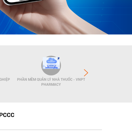
GHIỆP
PHẦN MỀM QUẢN LÝ NHÀ THUỐC - VNPT
GIẢI PHÁP QUẢN LÝ
PHARMACY
POS
 PCCC