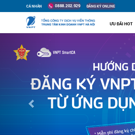
0888.202.929
CÁ NHÂN
ĐĂNG KÝ ONLINE
ƯU ĐÃI HOT
Previous