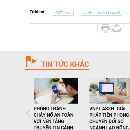
Từ khoá:
VNPT iAlert
truyền tin cảnh báo sự cố
TIN TỨC KHÁC
PHÒNG TRÁNH
VNPT ASXH: GIẢI
CHÁY NỔ AN TOÀN
PHÁP TIÊN PHONG
VỚI NỀN TẢNG
CHUYỂN ĐỔI SỐ
TRUYỀN TIN CẢNH
NGÀNH LAO ĐỘNG 