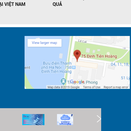
ẠI VIỆT NAM
QUẢ
LẺ XĂNG 
KHÔNG TH
HOÃN!