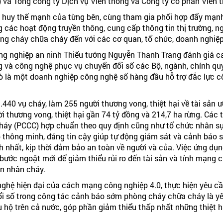
 và Tổng công ty Dịch vụ Viễn thông và Công ty cổ phần Viễn 
át huy thế mạnh của từng bên, cùng tham gia phối hợp đẩy mạ
 các hoạt động truyền thông, cung cấp thông tin thị trường, ng
ng cháy chữa cháy đến với các cơ quan, tổ chức, doanh nghiệp
Công nghiệp an ninh Thiếu tướng Nguyễn Thanh Trang đánh giá c
ng và công nghệ phục vụ chuyển đổi số các Bộ, ngành, chính q
rò là một doanh nghiệp công nghệ số hàng đầu hỗ trợ đắc lực c
.440 vụ cháy, làm 255 người thương vong, thiệt hại về tài sản 
i thương vong, thiệt hại gần 74 tỷ đồng và 214,7 ha rừng. Các
háy (PCCC) hợp chuẩn theo quy định cũng như tổ chức nhân sự
 thông minh, đáng tin cậy giúp tự động giám sát và cảnh báo s
h nhất, kịp thời đảm bảo an toàn về người và của. Việc ứng dụ
bước ngoặt mới để giảm thiểu rủi ro đến tài sản và tính mạng c
ên nhân cháy.
nghệ hiện đại của cách mạng công nghiệp 4.0, thực hiện yêu cầ
i số trong công tác cảnh báo sớm phòng cháy chữa cháy là yê
hộ trên cả nước, góp phần giảm thiểu thấp nhất những thiệt hạ