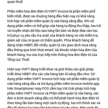
quan thuế.
Phần mềm hóa đơn điện tử VNPT Invoice là phần mềm phổ
biến nhất, được ưa chuộng hàng đầu hiện nay có khả năng
tích hợp với phần mềm quản lý cửa hàng xăng đầu. Khi sử
dụng phần mềm có thể giúp cửa hàng tự động thu thập, lưu trữ
và truyền nhận dữ liệu sau từng lần bán và được đưa vào lưu
trữ phục vụ yêu cầu tra soát của khách hàng và việc kiểm tra,
giám sát của cơ quan có thẩm quyền. Phía khách hàng dễ
dàng nhận HĐĐT, đối chiếu, quản lý các giao dịch mua xăng
dầu thông qua hình thức email; tài khoản nhận hóa đơn của
khách hàng; tra cứu trực tiếp trên thống hóa đơn điện tử của
Tổng cục Thuế.
Hiện nay VNPT đang triển khai và giới thiệu các giải pháp
triển khai HĐĐT cho các cửa hàng bán lẻ xăng dầu như: Sử
dụng phần mềm VNPT Invoice tích hợp với phần mềm quản lý
cửa hàng xăng dầu và Sử dụng phần mềm Invoice mobile app
trên Smartphone/ máy POS cầm tay.Với Giải pháp tích hợp
phần mềm VNPT Invoice và Phần mềm quản lý cửa hàng, các
đơn vị kinh doanh xăng dầu có thể phát hành hóa đơn điện tử
theo từng lần bán hàng một cách tự động; lưu trữ chính xác và
đầy đủ thông tin từng lần bán hàng từ cây xăng. Bên cạnh đó