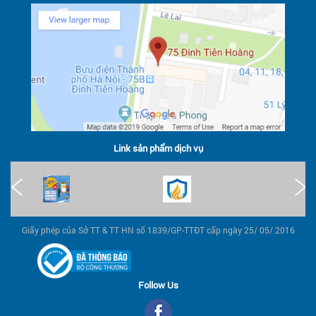
Link sản phẩm dịch vụ
Giấy phép của Sở TT & TT HN số 1839/GP-TTĐT cấp ngày 25/ 05/ 2016
Follow Us