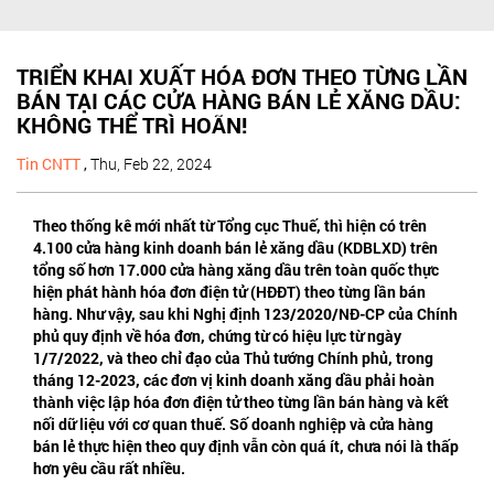
TRIỂN KHAI XUẤT HÓA ĐƠN THEO TỪNG LẦN
BÁN TẠI CÁC CỬA HÀNG BÁN LẺ XĂNG DẦU:
KHÔNG THỂ TRÌ HOÃN!
Tin CNTT
,
Thu, Feb 22, 2024
Theo thống kê mới nhất từ Tổng cục Thuế, thì hiện có trên
4.100 cửa hàng kinh doanh bán lẻ xăng dầu (KDBLXD) trên
tổng số hơn 17.000 cửa hàng xăng dầu trên toàn quốc thực
hiện phát hành hóa đơn điện tử (HĐĐT) theo từng lần bán
hàng. Như vậy, sau khi Nghị định 123/2020/NĐ-CP của Chính
phủ quy định về hóa đơn, chứng từ có hiệu lực từ ngày
1/7/2022, và theo chỉ đạo của Thủ tướng Chính phủ, trong
tháng 12-2023, các đơn vị kinh doanh xăng dầu phải hoàn
thành việc lập hóa đơn điện tử theo từng lần bán hàng và kết
nối dữ liệu với cơ quan thuế. Số doanh nghiệp và cửa hàng
bán lẻ thực hiện theo quy định vẫn còn quá ít, chưa nói là thấp
hơn yêu cầu rất nhiều.