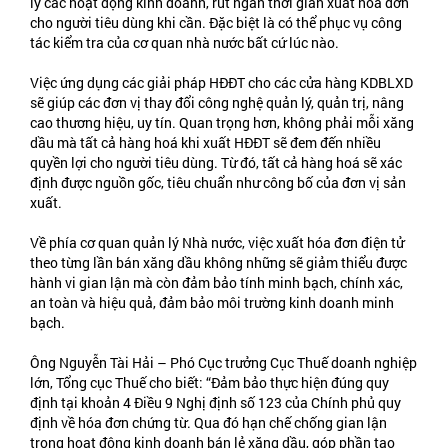
lý các hoạt động kinh doanh, rút ngắn thời gian xuất hóa đơn
cho người tiêu dùng khi cần. Đặc biệt là có thể phục vụ công
tác kiểm tra của cơ quan nhà nước bất cứ lúc nào.
Việc ứng dụng các giải pháp HĐĐT cho các cửa hàng KDBLXD
sẽ giúp các đơn vị thay đổi công nghệ quản lý, quản trị, nâng
cao thương hiệu, uy tín. Quan trọng hơn, không phải mỗi xăng
dầu mà tất cả hàng hoá khi xuất HĐĐT sẽ đem đến nhiều
quyền lợi cho người tiêu dùng. Từ đó, tất cả hàng hoá sẽ xác
định được nguồn gốc, tiêu chuẩn như công bố của đơn vị sản
xuất.
Về phía cơ quan quản lý Nhà nước, việc xuất hóa đơn điện tử
theo từng lần bán xăng dầu không những sẽ giảm thiểu được
hành vi gian lận mà còn đảm bảo tính minh bạch, chính xác,
an toàn và hiệu quả, đảm bảo môi trường kinh doanh minh
bạch.
Ông Nguyễn Tài Hải – Phó Cục trưởng Cục Thuế doanh nghiệp
lớn, Tổng cục Thuế cho biết: “Đảm bảo thực hiện đúng quy
định tại khoản 4 Điều 9 Nghị định số 123 của Chính phủ quy
định về hóa đơn chứng từ. Qua đó hạn chế chống gian lận
trong hoạt động kinh doanh bán lẻ xăng dầu, góp phần tạo