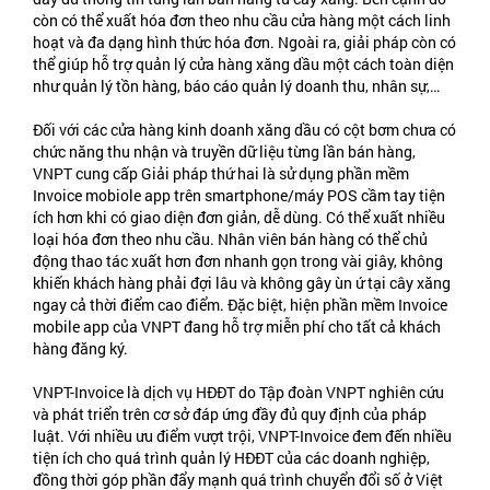
còn có thể xuất hóa đơn theo nhu cầu cửa hàng một cách linh
hoạt và đa dạng hình thức hóa đơn. Ngoài ra, giải pháp còn có
thể giúp hỗ trợ quản lý cửa hàng xăng dầu một cách toàn diện
như quản lý tồn hàng, báo cáo quản lý doanh thu, nhân sự,…
Đối với các cửa hàng kinh doanh xăng dầu có cột bơm chưa có
chức năng thu nhận và truyền dữ liệu từng lần bán hàng,
VNPT cung cấp Giải pháp thứ hai là sử dụng phần mềm
Invoice mobiole app trên smartphone/máy POS cầm tay tiện
ích hơn khi có giao diện đơn giản, dễ dùng. Có thể xuất nhiều
loại hóa đơn theo nhu cầu. Nhân viên bán hàng có thể chủ
động thao tác xuất hơn đơn nhanh gọn trong vài giây, không
khiến khách hàng phải đợi lâu và không gây ùn ứ tại cây xăng
ngay cả thời điểm cao điểm. Đặc biệt, hiện phần mềm Invoice
mobile app của VNPT đang hỗ trợ miễn phí cho tất cả khách
hàng đăng ký.
VNPT-Invoice là dịch vụ HĐĐT do Tập đoàn VNPT nghiên cứu
và phát triển trên cơ sở đáp ứng đầy đủ quy định của pháp
luật. Với nhiều ưu điểm vượt trội, VNPT-Invoice đem đến nhiều
tiện ích cho quá trình quản lý HĐĐT của các doanh nghiệp,
đồng thời góp phần đẩy mạnh quá trình chuyển đổi số ở Việt