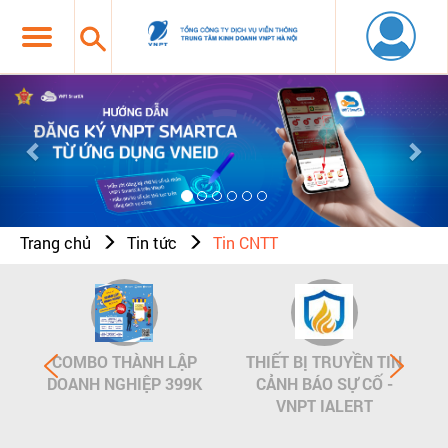
Previous
Nex
Trang chủ
Tin tức
Tin CNTT
COMBO THÀNH LẬP
THIẾT BỊ TRUYỀN TIN
DOANH NGHIỆP 399K
CẢNH BÁO SỰ CỐ -
VNPT IALERT