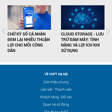
CHỮ KÝ SỐ CÁ NHÂN
CLOUD STORAGE - LƯU
ĐEM LẠI NHIỀU THUẬN
TRỮ ĐÁM MÂY: TÍNH
LỢI CHO MỖI CÔNG
NĂNG VÀ LỢI ÍCH KHI
DÂN
SỬ DỤNG
Về VNPT Hà Nội
Giới thiệu chung
Liên kết - Thành viên
Khách hàng - Đối tác
Quan hệ cổ đông
Tập đoàn VNPT