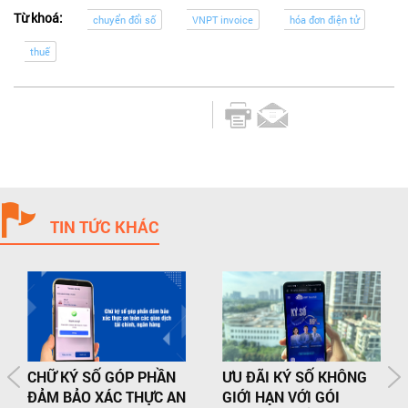
Từ khoá:
chuyển đổi số
VNPT invoice
hóa đơn điện tử
thuế
TIN TỨC KHÁC
CHỮ KÝ SỐ GÓP PHẦN
ƯU ĐÃI KÝ SỐ KHÔNG
ĐẢM BẢO XÁC THỰC AN
GIỚI HẠN VỚI GÓI