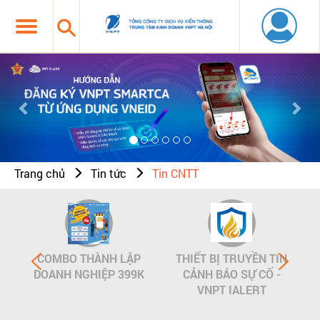
Previous
Nex
Trang chủ
Tin tức
Tin CNTT
COMBO THÀNH LẬP
THIẾT BỊ TRUYỀN TIN
DOANH NGHIỆP 399K
CẢNH BÁO SỰ CỐ -
VNPT IALERT