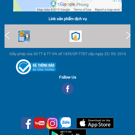
Link sản phẩm dịch vụ
Giấy phép của Sở TT & TT HN số 1839/GP-TTĐT cấp ngày 25/ 05/ 2016
Follow Us