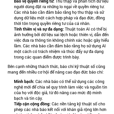
Bảo vệ quyền riêng tư:
Thu thập và phân tích dữ liệu
người dùng đặt ra những lo ngại về quyền riêng tư.
Các nhà báo cần đảm bảo rằng họ thu thập và sử
dụng dữ liệu một cách hợp pháp và đạo đức, đồng
thời tôn trọng quyền riêng tư của cá nhân.
Tính thiên vị và sự đa dạng:
Thuật toán AI có thể bị
ảnh hưởng bởi dữ liệu sai lệch hoặc thiên vị, dẫn đến
việc đưa ra thông tin không chính xác hoặc gây hiểu
lầm. Các nhà báo cần đảm bảo rằng họ sử dụng AI
một cách có trách nhiệm và thúc đẩy sự đa dạng
trong các quan điểm được trình bày.
Bên cạnh những thách thức, báo chí kỹ thuật số cũng
mang đến nhiều cơ hội để nâng cao đạo đức báo chí:
Minh bạch:
Các nhà báo có thể sử dụng các công
nghệ mới để chia sẻ quy trình làm việc và nguồn tin
của họ với độc giả, từ đó nâng cao mức độ minh
bạch và tin cậy.
Tiếp cận cộng đồng:
Các nền tảng kỹ thuật số cho
phép các nhà báo kết nối với khán giả rộng lớn hơn