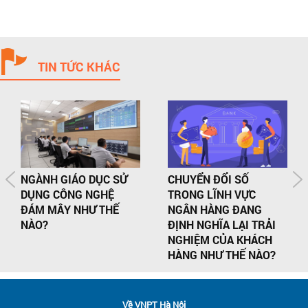
TIN TỨC KHÁC
NGÀNH GIÁO DỤC SỬ
CHUYỂN ĐỔI SỐ
DỤNG CÔNG NGHỆ
TRONG LĨNH VỰC
ĐÁM MÂY NHƯ THẾ
NGÂN HÀNG ĐANG
NÀO?
ĐỊNH NGHĨA LẠI TRẢI
NGHIỆM CỦA KHÁCH
HÀNG NHƯ THẾ NÀO?
Về VNPT Hà Nội