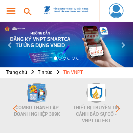
Previous
Nex
Trang chủ
Tin tức
Tin VNPT
COMBO THÀNH LẬP
THIẾT BỊ TRUYỀN TIN
DOANH NGHIỆP 399K
CẢNH BÁO SỰ CỐ -
VNPT IALERT