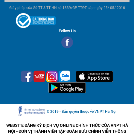
Giấy phép của Sở TT & TT HN số 1839/GP-TTĐT cấp ngày 25/ 05/ 2016
Follow Us
© 2019 - Bản quyền thuộc về VNPT Hà Nội
WEBSITE ĐĂNG KÝ DỊCH VỤ ONLINE CHÍNH THỨC CỦA VNPT HÀ
NỘI - ĐƠN VỊ THÀNH VIÊN TẬP ĐOÀN BƯU CHÍNH VIỄN THÔNG