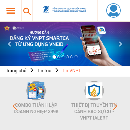
Previous
Nex
Trang chủ
Tin tức
Tin VNPT
COMBO THÀNH LẬP
THIẾT BỊ TRUYỀN TIN
DOANH NGHIỆP 399K
CẢNH BÁO SỰ CỐ -
VNPT IALERT