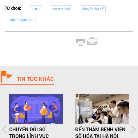
Từ khoá:
VNPT
smartcloud
chuyển đổi số
ngành giáo dục
TIN TỨC KHÁC
CHUYỂN ĐỔI SỐ
ĐẾN THĂM BỆNH VIỆN
TRONG LĨNH VỰC
SỐ HÓA TẠI HÀ NỘI