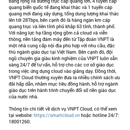
băng rộng và đường trục cáp quang lớn, 4 tuyến cáp
quang biển quốc tế đang khai thác và 1 tuyến cáp
quang mới đang xây dựng, tổng dung lượng khai thác
lên tới 28Tbps, bên cạnh đó là hàng ngàn km cáp
quang trục và liên tỉnh phủ khắp 63 tỉnh, thành phố.
Với năng lực hạ tầng rộng gồm cả cloud và viễn
thông, nền tảng đám mây đến từ Tập đoàn VNPT là
một nhà cung cấp nội địa phù hợp với nhu cầu, đặc
thù ngành giáo dục tại Việt Nam. Bên cạnh đó, đội
ngũ chuyên gia giàu kinh nghiệm của VNPT luôn sẵn
sàng 24/7 để tư vấn, hỗ trợ cho các cơ sở giáo dục
trong việc ứng dụng cloud vào giảng dạy. Đồng thời,
VNPT Cloud thường xuyên đưa ra nhiều chính sách ưu
đãi hấp dẫn, nhằm mục tiêu đồng hành, hỗ trợ ngành
giáo dục trên hành trình chuyển đổi số nền giáo dục
của nước nhà.
Thông tin chi tiết về dịch vụ VNPT Cloud, có thể xem
tại website:
https://smartcloud.vn
hoặc hotline 24/7:
18001260.