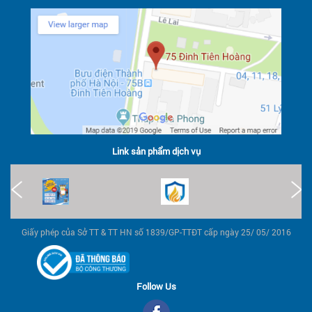
Link sản phẩm dịch vụ
Giấy phép của Sở TT & TT HN số 1839/GP-TTĐT cấp ngày 25/ 05/ 2016
Follow Us