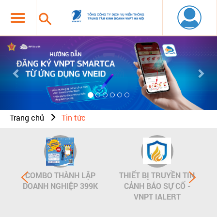
Previous
Nex
Trang chủ
Tin tức
COMBO THÀNH LẬP
THIẾT BỊ TRUYỀN TIN
DOANH NGHIỆP 399K
CẢNH BÁO SỰ CỐ -
VNPT IALERT