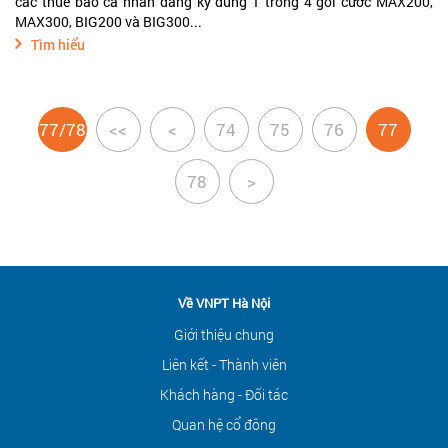
các thuê bao cá nhân đăng ký dùng 1 trong 4 gói cước MAX200,
MAX300, BIG200 và BIG300...
Tìm hiểu
77/78
<<
<
74
75
76
77
78
>
Về VNPT Hà Nội
Giới thiệu chung
Liên kết - Thành viên
Khách hàng - Đối tác
Quan hệ cổ đông