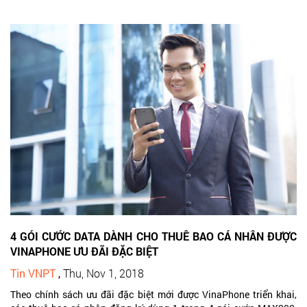
4 GÓI CƯỚC DATA DÀNH CHO THUÊ BAO CÁ NHÂN ĐƯỢC
VINAPHONE ƯU ĐÃI ĐẶC BIỆT
Tin VNPT
,
Thu, Nov 1, 2018
Theo chính sách ưu đãi đặc biệt mới được VinaPhone triển khai,