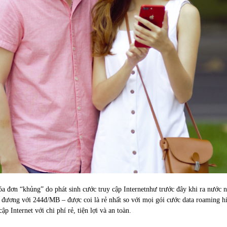
a đơn “khủng” do phát sinh cước truy cập Internetnhư trước đây khi ra nước 
 đương với 244đ/MB – được coi là rẻ nhất so với mọi gói cước data roaming h
 Internet với chi phí rẻ, tiện lợi và an toàn.