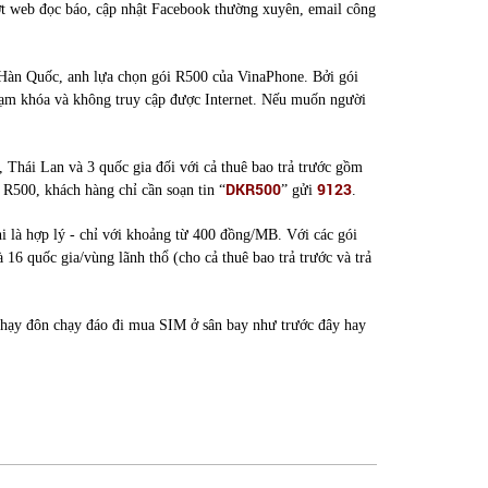
ướt web đọc báo, cập nhật Facebook thường xuyên, email công
c Hàn Quốc, anh lựa chọn gói R500 của VinaPhone. Bởi gói
ẽ tạm khóa và không truy cập được Internet. Nếu muốn người
Thái Lan và 3 quốc gia đối với cả thuê bao trả trước gồm
DKR500
9123
 R500, khách hàng chỉ cần soạn tin “
” gửi
.
hi là hợp lý - chỉ với khoảng từ 400 đồng/MB. Với các gói
 16 quốc gia/vùng lãnh thổ (cho cả thuê bao trả trước và trả
 chạy đôn chạy đáo đi mua SIM ở sân bay như trước đây hay