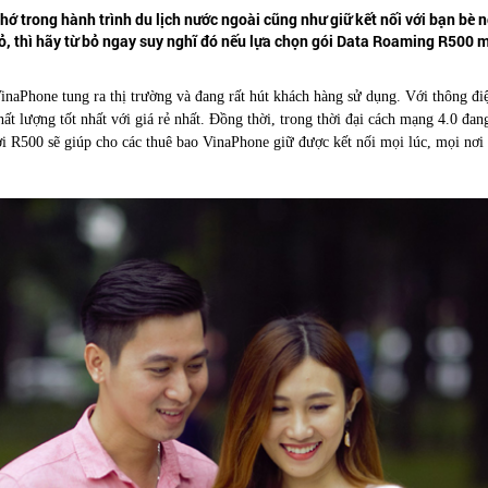
 trong hành trình du lịch nước ngoài cũng như giữ kết nối với bạn bè 
 đỏ, thì hãy từ bỏ ngay suy nghĩ đó nếu lựa chọn gói Data Roaming R500
naPhone tung ra thị trường và đang rất hút khách hàng sử dụng. Với thông đ
 lượng tốt nhất với giá rẻ nhất. Đồng thời, trong thời đại cách mạng 4.0 đan
 đời R500 sẽ giúp cho các thuê bao VinaPhone giữ được kết nối mọi lúc, mọi nơ