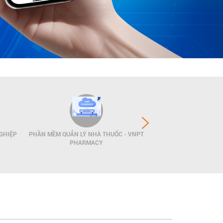
GHIỆP
PHẦN MỀM QUẢN LÝ NHÀ THUỐC - VNPT
GIẢI PHÁP QUẢN LÝ
PHARMACY
POS