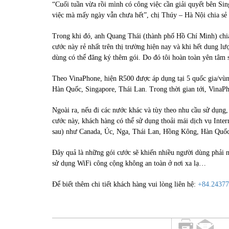
“Cuối tuần vừa rồi mình có công việc cần giải quyết bên Si
việc mà mấy ngày vẫn chưa hết”, chị Thúy – Hà Nội chia sẻ
Trong khi đó, anh Quang Thái (thành phố Hồ Chí Minh) chia 
cước này rẻ nhất trên thị trường hiện nay và khi hết dung 
dùng có thể đăng ký thêm gói. Do đó tôi hoàn toàn yên tâm
Theo VinaPhone, hiện R500 được áp dụng tại 5 quốc gia/vùng
Hàn Quốc, Singapore, Thái Lan. Trong thời gian tới, VinaPho
Ngoài ra, nếu đi các nước khác và tùy theo nhu cầu sử dụng,
cước này, khách hàng có thể sử dụng thoải mái dịch vụ Intern
sau) như Canada, Úc, Nga, Thái Lan, Hồng Kông, Hàn Quố
Đây quả là những gói cước sẽ khiến nhiều người dùng phải 
sử dụng WiFi công cộng không an toàn ở nơi xa lạ…
Để biết thêm chi tiết khách hàng vui lòng liên hệ:
+84.2437