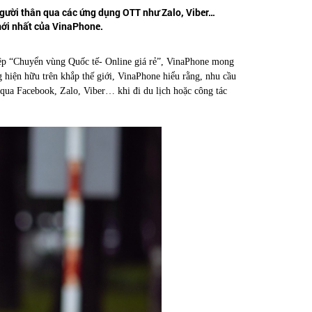
người thân qua các ứng dụng OTT như Zalo, Viber…
 mới nhất của VinaPhone.
iệp “Chuyển vùng Quốc tế- Online giá rẻ”, VinaPhone mong
g hiện hữu trên khắp thế giới, VinaPhone hiểu rằng, nhu cầu
i qua Facebook, Zalo, Viber… khi đi du lịch hoặc công tác