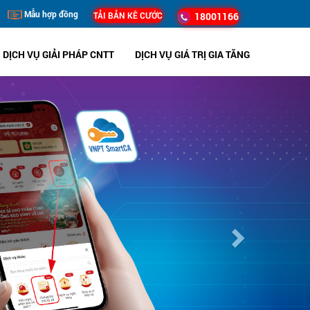
Mẫu hợp đồng
TẢI BẢN KÊ CƯỚC
18001166
DỊCH VỤ GIẢI PHÁP CNTT
DỊCH VỤ GIÁ TRỊ GIA TĂNG
Next