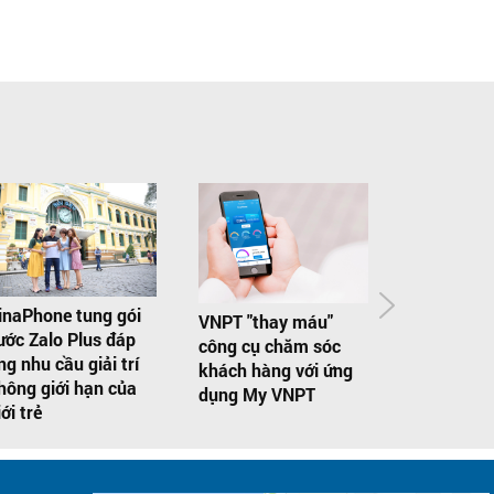
VinaPhone
cường bảo
inaPhone tung gói
VNPT "thay máu"
dùng 3G, 4
ước Zalo Plus đáp
công cụ chăm sóc
pháp Secu
ng nhu cầu giải trí
khách hàng với ứng
hông giới hạn của
dụng My VNPT
iới trẻ