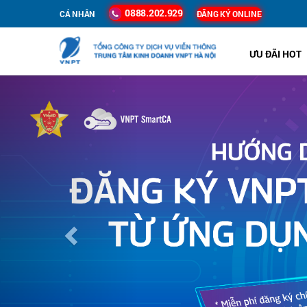
0888.202.929
CÁ NHÂN
ĐĂNG KÝ ONLINE
ƯU ĐÃI HOT
Previous