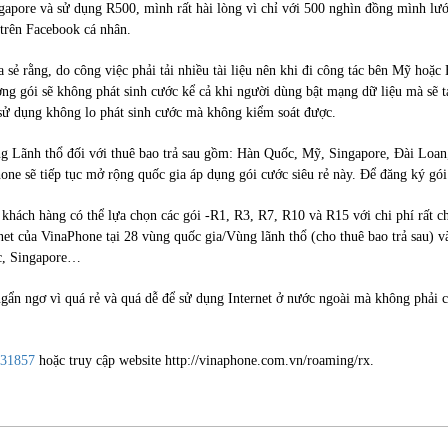
ngapore và sử dụng R500, mình rất hài lòng vì chỉ với 500 nghìn đồng mình l
 trên Facebook cá nhân.
sẻ rằng, do công việc phải tải nhiều tài liệu nên khi đi công tác bên Mỹ hoặ
lượng gói sẽ không phát sinh cước kể cả khi người dùng bật mạng dữ liệu mà s
 sử dụng không lo phát sinh cước mà không kiểm soát được.
 Lãnh thổ đối với thuê bao trả sau gồm: Hàn Quốc, Mỹ, Singapore, Đài Loan, 
ne sẽ tiếp tục mở rộng quốc gia áp dụng gói cước siêu rẻ này. Để đăng ký gói
 khách hàng có thể lựa chọn các gói -R1, R3, R7, R10 và R15 với chi phí rất c
et của VinaPhone tại 28 vùng quốc gia/Vùng lãnh thổ (cho thuê bao trả sau) và
c, Singapore…
ngẩn ngơ vì quá rẻ và quá dễ để sử dụng Internet ở nước ngoài mà không phải
731857
hoặc truy cập website http://vinaphone.com.vn/roaming/rx.