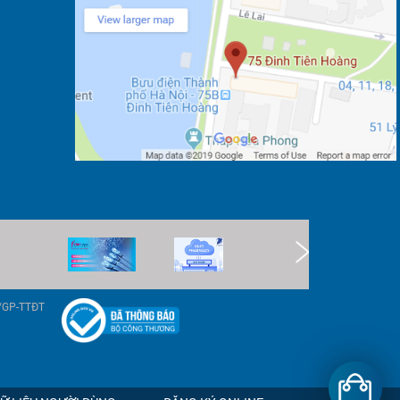
9/GP-TTĐT