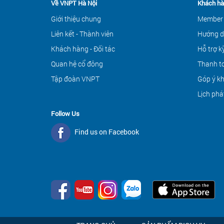
Về VNPT Hà Nội
Khách hà
Giới thiệu chung
Member
Liên kết - Thành viên
Hướng d
Khách hàng - Đối tác
Hỗ trợ k
Quan hệ cổ đông
Thanh to
Tập đoàn VNPT
Góp ý k
Lịch phá
Follow Us
Find us on Facebook