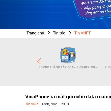
Trang chủ
Tin tức
Tin VNPT
N THƯƠNG HIỆU - SMS
THI
COMBO THÀNH LẬP DOANH NGHIỆP 399K
NDNAME
VinaPhone ra mắt gói cước data roamin
Tin VNPT
,
Mon, Nov 5, 2018