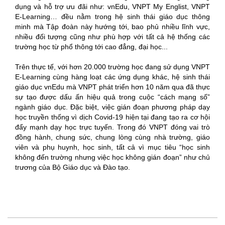
dụng và hỗ trợ ưu đãi như: vnEdu, VNPT My Englist, VNPT
E-Learning… đều nằm trong hệ sinh thái giáo dục thông
minh mà Tập đoàn này hướng tới, bao phủ nhiều lĩnh vực,
nhiều đối tượng cũng như phù hợp với tất cả hệ thống các
trường học từ phổ thông tới cao đẳng, đại học...
Trên thực tế, với hơn 20.000 trường học đang sử dụng VNPT
E-Learning cùng hàng loạt các ứng dụng khác, hệ sinh thái
giáo dục vnEdu mà VNPT phát triển hơn 10 năm qua đã thực
sự tạo được dấu ấn hiệu quả trong cuộc “cách mạng số”
ngành giáo dục. Đặc biệt, việc gián đoạn phương pháp dạy
học truyền thống vì dịch Covid-19 hiện tại đang tạo ra cơ hội
đẩy mạnh dạy học trực tuyến. Trong đó VNPT đóng vai trò
đồng hành, chung sức, chung lòng cùng nhà trường, giáo
viên và phụ huynh, học sinh, tất cả vì mục tiêu “học sinh
không đến trường nhưng việc học không gián đoạn” như chủ
trương của Bộ Giáo dục và Đào tạo.