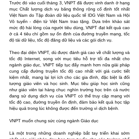
Trước đó vào cuối tháng 3, VNPT đã được vinh danh ở hạng
mục Chất lượng dịch vụ băng thông rộng cố định tốt nhất
Việt Nam do Tập đoàn dữ liệu quốc tế IDG Việt Nam và Hội
Vô tuyến - điện tử Việt Nam trao tặng. Dựa trên khảo sát
mức độ hài lòng của người tiêu dùng, VNPT đạt kết quả cao
ở cả 4 tiêu chí gồm sự ổn định của đường truyền mạng, tốc
độ tải dữ liệu, tốc độ đăng dữ liệu và các gói dịch vụ.
Theo đại diện VNPT, dù được đánh giá cao về chất lượng và
tốc độ Internet, song với mục tiêu hỗ trợ tối đa nhất cho
ngành giáo dục, VNPT tiếp tục đẩy mạnh hơn nữa giải pháp
cung cấp đường truyền tốc độ cao nhất với giá cước tiết
kiệm nhất, mang lại lợi ích cho các gia đình, đặc biệt là đối
tượng giáo viên và học sinh. Mục tiêu giúp học sinh cũng
như giáo viên tại hàng chục nghìn trường học trên cả nước
đang sử dụng dịch vụ của VNPT có thể truy cập mạng với
tốc độ cao, đường truyền ổn định, đảm bảo kết quả học tập
hiệu quả trong lúc không được đến trường vì dịch bệnh.
VNPT muốn chung sức cùng ngành Giáo dục
Là một trong những doanh nghiệp bắt tay triển khai sớm