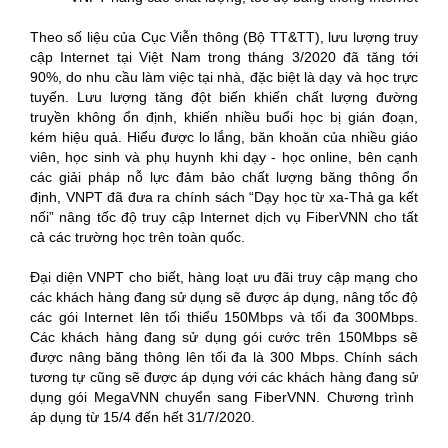
Theo số liệu của Cục Viễn thông (Bộ TT&TT), lưu lượng truy
cập Internet tại Việt Nam trong tháng 3/2020 đã tăng tới
90%, do nhu cầu làm việc tại nhà, đặc biệt là dạy và học trực
tuyến. Lưu lượng tăng đột biến khiến chất lượng đường
truyền không ổn định, khiến nhiều buổi học bị gián đoạn,
kém hiệu quả. Hiểu được lo lắng, băn khoăn của nhiều giáo
viên, học sinh và phụ huynh khi dạy - học online, bên cạnh
các giải pháp nỗ lực đảm bảo chất lượng băng thông ổn
định, VNPT đã đưa ra chính sách “Dạy học từ xa-Thả ga kết
nối” nâng tốc độ truy cập Internet dịch vụ FiberVNN cho tất
cả các trường học trên toàn quốc.
Đại diện VNPT cho biết, hàng loạt ưu đãi truy cập mạng cho
các khách hàng đang sử dụng sẽ được áp dụng, nâng tốc độ
các gói Internet lên tối thiểu 150Mbps và tối đa 300Mbps.
Các khách hàng đang sử dụng gói cước trên 150Mbps sẽ
được nâng băng thông lên tối đa là 300 Mbps. Chính sách
tương tự cũng sẽ được áp dụng với các khách hàng đang sử
dụng gói MegaVNN chuyển sang FiberVNN. Chương trình
áp dụng từ 15/4 đến hết 31/7/2020.