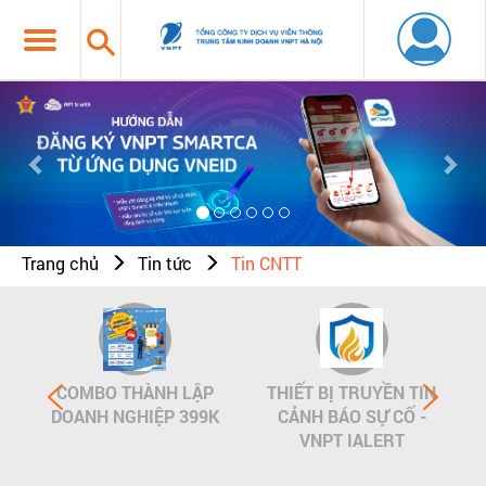
Previous
Nex
Trang chủ
Tin tức
Tin CNTT
COMBO THÀNH LẬP
THIẾT BỊ TRUYỀN TIN
DOANH NGHIỆP 399K
CẢNH BÁO SỰ CỐ -
VNPT IALERT