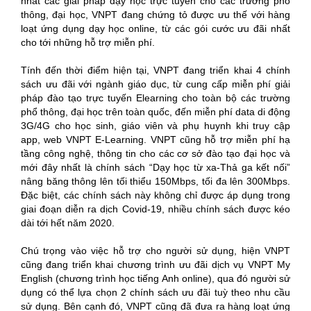
nhất các giải pháp dạy học trực tuyến cho các trường phổ
thông, đại học, VNPT đang chứng tỏ được ưu thế với hàng
loạt ứng dụng dạy học online, từ các gói cước ưu đãi nhất
cho tới những hỗ trợ miễn phí.
Tính đến thời điểm hiện tại, VNPT đang triển khai 4 chính
sách ưu đãi với ngành giáo dục, từ cung cấp miễn phí giải
pháp đào tạo trực tuyến Elearning cho toàn bộ các trường
phổ thông, đại học trên toàn quốc, đến miễn phí data di động
3G/4G cho học sinh, giáo viên và phụ huynh khi truy cập
app, web VNPT E-Learning. VNPT cũng hỗ trợ miễn phí hạ
tầng công nghệ, thông tin cho các cơ sở đào tạo đại học và
mới đây nhất là chính sách “Dạy học từ xa-Thả ga kết nối”
nâng băng thông lên tối thiểu 150Mbps, tối đa lên 300Mbps.
Đặc biệt, các chính sách này không chỉ được áp dụng trong
giai đoạn diễn ra dịch Covid-19, nhiều chính sách được kéo
dài tới hết năm 2020.
Chú trọng vào việc hỗ trợ cho người sử dụng, hiện VNPT
cũng đang triển khai chương trình ưu đãi dịch vụ VNPT My
English (chương trình học tiếng Anh online), qua đó người sử
dụng có thể lựa chọn 2 chính sách ưu đãi tuỳ theo nhu cầu
sử dụng. Bên cạnh đó, VNPT cũng đã đưa ra hàng loạt ứng