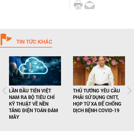
TIN TỨC KHÁC
LẦN ĐẦU TIÊN VIỆT
THỦ TƯỚNG YÊU CẦU
NAM RA BỘ TIÊU CHÍ
PHẢI SỬ DỤNG CNTT,
KỸ THUẬT VỀ NỀN
HỌP TỪ XA ĐỂ CHỐNG
TẢNG ĐIỆN TOÁN ĐÁM
DỊCH BỆNH COVID-19
MÂY