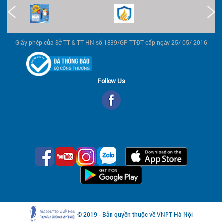
Giấy phép của Sở TT & TT HN số 1839/GP-TTĐT cấp ngày 25/ 05/ 2016
Follow Us
© 2019 - Bản quyền thuộc về VNPT Hà Nội