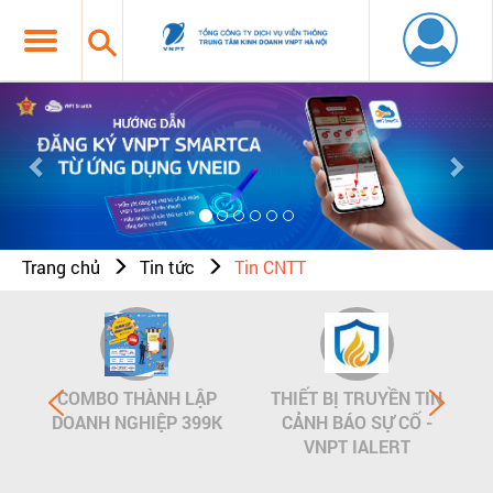
Previous
Nex
Trang chủ
Tin tức
Tin CNTT
COMBO THÀNH LẬP
THIẾT BỊ TRUYỀN TIN
DOANH NGHIỆP 399K
CẢNH BÁO SỰ CỐ -
VNPT IALERT