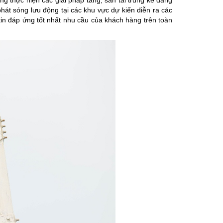
ng thực hiện các giải pháp tăng, san tải trung kế đang
phát sóng lưu động tại các khu vực dự kiến diễn ra các
tin đáp ứng tốt nhất nhu cầu của khách hàng trên toàn