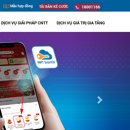
Mẫu hợp đồng
TẢI BẢN KÊ CƯỚC
18001166
DỊCH VỤ GIẢI PHÁP CNTT
DỊCH VỤ GIÁ TRỊ GIA TĂNG
Next