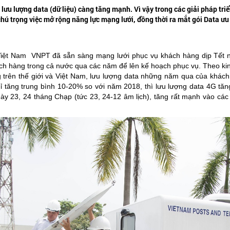
 lưu lượng data (dữ liệu) càng tăng mạnh. Vì vậy trong các giải pháp t
ú trọng việc mở rộng năng lực mạng lưới, đồng thời ra mắt gói Data ư
Việt Nam VNPT đã sẵn sàng mạng lưới phục vụ khách hàng dịp Tết 
ách hàng trong cả nước qua các năm để lên kế hoạch phục vụ. Theo ki
ung trên thế giới và Việt Nam, lưu lượng data những năm qua của khác
ỉ tăng trung bình 10-20% so với năm 2018, thì lưu lượng data 4G tăn
ày 23, 24 tháng Chạp (tức 23, 24-12 âm lịch), tăng rất mạnh vào các