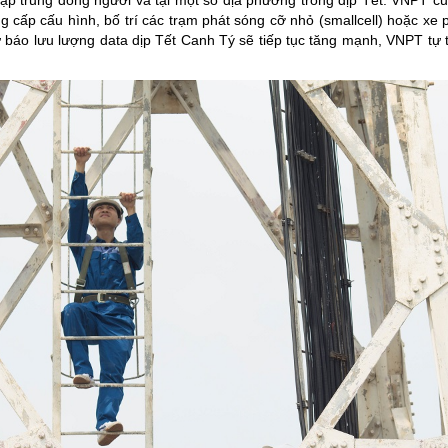
tập trung đông người và tại một số địa phương trong dịp Tết. VNPT cũ
g cấp cấu hình, bố trí các trạm phát sóng cỡ nhỏ (smallcell) hoặc xe 
ự báo lưu lượng data dịp Tết Canh Tý sẽ tiếp tục tăng mạnh, VNPT tự 