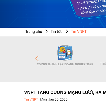
Trang chủ
Tin tức
Tin VNPT
N THƯƠNG HIỆU - SMS
THI
COMBO THÀNH LẬP DOANH NGHIỆP 399K
NDNAME
VNPT TĂNG CƯỜNG MẠNG LƯỚI, RA M
Tin VNPT
,
Mon, Jan 20, 2020