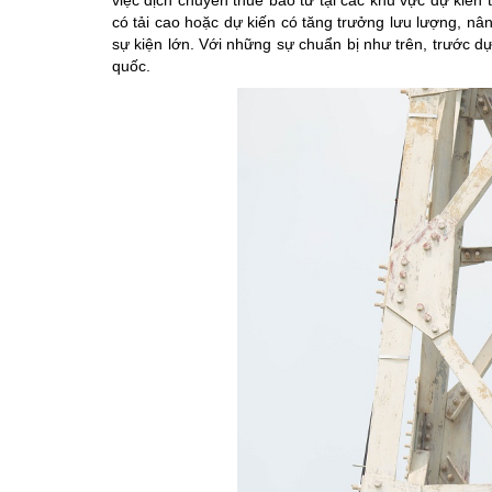
việc dịch chuyển thuê bao từ tại các khu vực dự kiến 
có tải cao hoặc dự kiến có tăng trưởng lưu lượng, nân
sự kiện lớn. Với những sự chuẩn bị như trên, trước d
quốc.