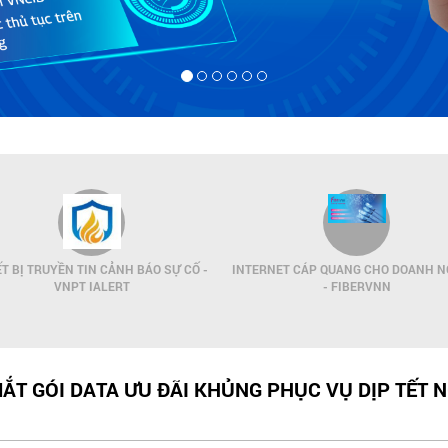
ẾT BỊ TRUYỀN TIN CẢNH BÁO SỰ CỐ -
INTERNET CÁP QUANG CHO DOANH N
VNPT IALERT
- FIBERVNN
ẮT GÓI DATA ƯU ĐÃI KHỦNG PHỤC VỤ DỊP TẾT 