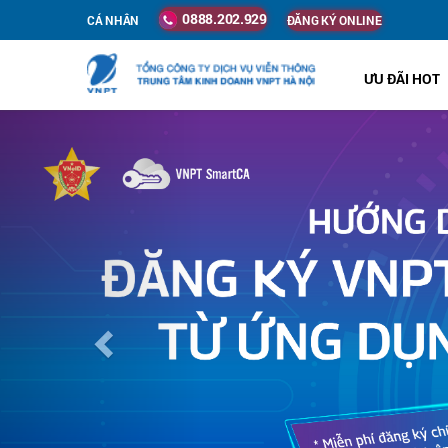
0888.202.929
CÁ NHÂN
ĐĂNG KÝ ONLINE
ƯU ĐÃI HOT
Previous