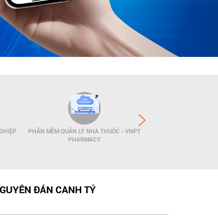
GHIỆP
PHẦN MỀM QUẢN LÝ NHÀ THUỐC - VNPT
GIẢI PHÁP QUẢN LÝ
PHARMACY
POS
NGUYÊN ĐÁN CANH TÝ