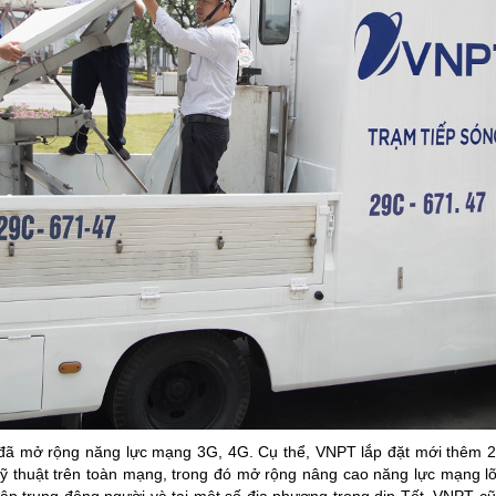
đã mở rộng năng lực mạng 3G, 4G. Cụ thể, VNPT lắp đặt mới thêm 2
 kỹ thuật trên toàn mạng, trong đó mở rộng nâng cao năng lực mạng lõ