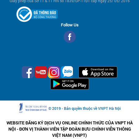
Giấy phép của Sở TT & TT HN số 1839/GP-TTĐT cấp ngày 25/ 05/ 2016
Follow Us
© 2019 - Bản quyền thuộc về VNPT Hà Nội
WEBSITE ĐĂNG KÝ DỊCH VỤ ONLINE CHÍNH THỨC CỦA VNPT HÀ
NỘI - ĐƠN VỊ THÀNH VIÊN TẬP ĐOÀN BƯU CHÍNH VIỄN THÔNG
VIỆT NAM (VNPT)