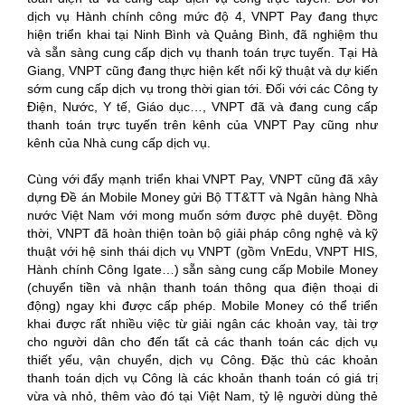
dịch vụ Hành chính công mức độ 4, VNPT Pay đang thực
hiện triển khai tại Ninh Bình và Quảng Bình, đã nghiệm thu
và sẵn sàng cung cấp dịch vụ thanh toán trực tuyến. Tại Hà
Giang, VNPT cũng đang thực hiện kết nối kỹ thuật và dự kiến
sớm cung cấp dịch vụ trong thời gian tới. Đối với các Công ty
Điện, Nước, Y tế, Giáo dục…, VNPT đã và đang cung cấp
thanh toán trực tuyến trên kênh của VNPT Pay cũng như
kênh của Nhà cung cấp dịch vụ.
Cùng với đẩy mạnh triển khai VNPT Pay, VNPT cũng đã xây
dựng Đề án Mobile Money gửi Bộ TT&TT và Ngân hàng Nhà
nước Việt Nam với mong muốn sớm được phê duyệt. Đồng
thời, VNPT đã hoàn thiện toàn bộ giải pháp công nghệ và kỹ
thuật với hệ sinh thái dịch vụ VNPT (gồm VnEdu, VNPT HIS,
Hành chính Công Igate…) sẵn sàng cung cấp Mobile Money
(chuyển tiền và nhận thanh toán thông qua điện thoại di
động) ngay khi được cấp phép. Mobile Money có thể triển
khai được rất nhiều việc từ giải ngân các khoản vay, tài trợ
cho người dân cho đến tất cả các thanh toán các dịch vụ
thiết yếu, vận chuyển, dịch vụ Công. Đặc thù các khoản
thanh toán dịch vụ Công là các khoản thanh toán có giá trị
vừa và nhỏ, thêm vào đó tại Việt Nam, tỷ lệ người dùng thẻ