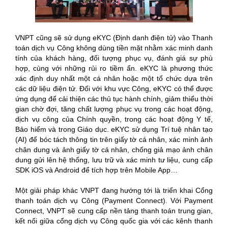
VNPT cũng sẽ sử dụng eKYC (Định danh điện tử) vào Thanh
toán dịch vụ Công không dùng tiền mặt nhằm xác minh danh
tính của khách hàng, đối tượng phục vụ, đánh giá sự phù
hợp, cùng với những rủi ro tiềm ẩn. eKYC là phương thức
xác định duy nhất một cá nhân hoặc một tổ chức dựa trên
các dữ liệu điện tử. Đối với khu vực Công, eKYC có thể được
ứng dụng để cải thiện các thủ tục hành chính, giảm thiểu thời
gian chờ đợi, tăng chất lượng phục vụ trong các hoạt động,
dịch vụ công của Chính quyền, trong các hoạt động Y tế,
Bảo hiểm và trong Giáo dục. eKYC sử dụng Trí tuệ nhân tạo
(AI) để bóc tách thông tin trên giấy tờ cá nhân, xác minh ảnh
chân dung và ảnh giấy tờ cá nhân, chống giả mạo ảnh chân
dung gửi lên hệ thống, lưu trữ và xác minh tư liệu, cung cấp
SDK iOS và Android để tích hợp trên Mobile App…
Một giải pháp khác VNPT đang hướng tới là triển khai Cổng
thanh toán dịch vụ Công (Payment Connect). Với Payment
Connect, VNPT sẽ cung cấp nền tảng thanh toán trung gian,
kết nối giữa cổng dịch vụ Công quốc gia với các kênh thanh