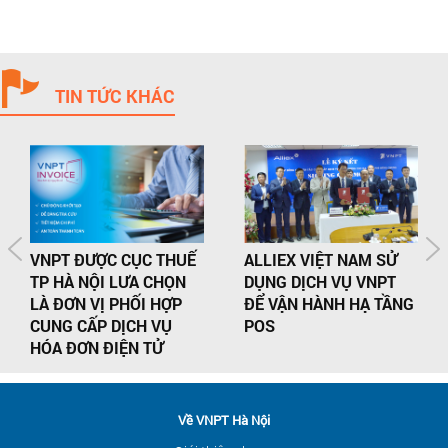
TIN TỨC KHÁC
VNPT ĐƯỢC CỤC THUẾ
ALLIEX VIỆT NAM SỬ
TP HÀ NỘI LƯA CHỌN
DỤNG DỊCH VỤ VNPT
LÀ ĐƠN VỊ PHỐI HỢP
ĐỂ VẬN HÀNH HẠ TẦNG
CUNG CẤP DỊCH VỤ
POS
HÓA ĐƠN ĐIỆN TỬ
Về VNPT Hà Nội