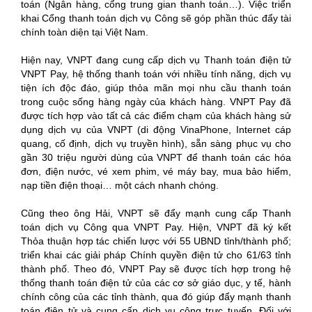
toán (Ngân hàng, cổng trung gian thanh toán…). Việc triển
khai Cổng thanh toán dịch vụ Công sẽ góp phần thúc đẩy tài
chính toàn diện tại Việt Nam.
Hiện nay, VNPT đang cung cấp dịch vụ Thanh toán điện tử
VNPT Pay, hệ thống thanh toán với nhiều tính năng, dịch vụ
tiện ích độc đáo, giúp thỏa mãn mọi nhu cầu thanh toán
trong cuộc sống hàng ngày của khách hàng. VNPT Pay đã
được tích hợp vào tất cả các điểm chạm của khách hàng sử
dụng dịch vụ của VNPT (di động VinaPhone, Internet cáp
quang, cố định, dịch vụ truyền hình), sẵn sàng phục vụ cho
gần 30 triệu người dùng của VNPT để thanh toán các hóa
đơn, điện nước, vé xem phim, vé máy bay, mua bảo hiểm,
nạp tiền điện thoại… một cách nhanh chóng.
Cũng theo ông Hải, VNPT sẽ đẩy mạnh cung cấp Thanh
toán dịch vụ Công qua VNPT Pay. Hiện, VNPT đã ký kết
Thỏa thuận hợp tác chiến lược với 55 UBND tỉnh/thành phố;
triển khai các giải pháp Chính quyền điện tử cho 61/63 tỉnh
thành phố. Theo đó, VNPT Pay sẽ được tích hợp trong hệ
thống thanh toán điện tử của các cơ sở giáo dục, y tế, hành
chính công của các tỉnh thành, qua đó giúp đẩy mạnh thanh
toán điện tử và cung cấp dịch vụ công trực tuyến. Đối với