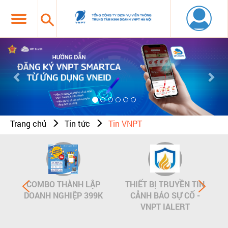
Previous
Nex
Trang chủ
Tin tức
Tin VNPT
COMBO THÀNH LẬP
THIẾT BỊ TRUYỀN TIN
DOANH NGHIỆP 399K
CẢNH BÁO SỰ CỐ -
VNPT IALERT