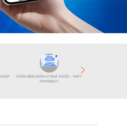
GHIỆP
PHẦN MỀM QUẢN LÝ NHÀ THUỐC - VNPT
GIẢI PHÁP QUẢN LÝ
PHARMACY
POS