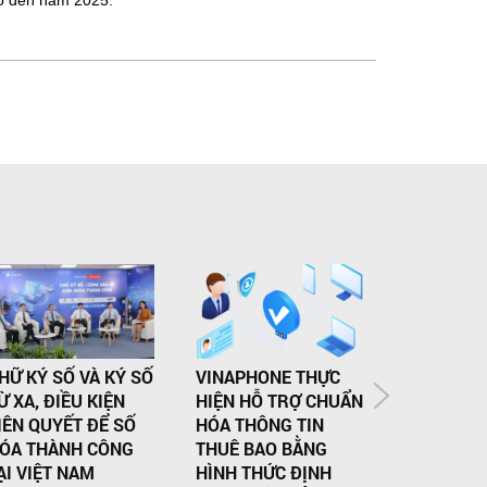
số đến năm 2025.
HỮ KÝ SỐ VÀ KÝ SỐ
VINAPHONE THỰC
THỊ TRƯỜ
Ừ XA, ĐIỀU KIỆN
HIỆN HỖ TRỢ CHUẨN
TOÁN ĐÁ
IÊN QUYẾT ĐỂ SỐ
HÓA THÔNG TIN
VIỆT: NHI
ÓA THÀNH CÔNG
THUÊ BAO BẰNG
VỌNG CHO
ẠI VIỆT NAM
HÌNH THỨC ĐỊNH
TRIỂN BÙ