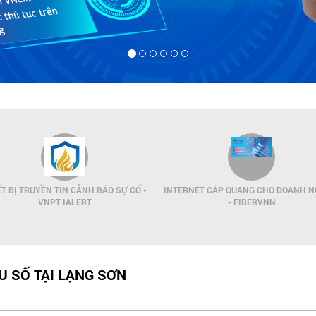
ẾT BỊ TRUYỀN TIN CẢNH BÁO SỰ CỐ -
INTERNET CÁP QUANG CHO DOANH N
VNPT IALERT
- FIBERVNN
U SỐ TẠI LẠNG SƠN