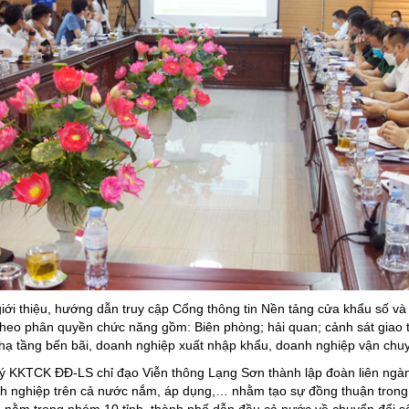
giới thiệu, hướng dẫn truy cập Cổng thông tin Nền tảng cửa khẩu số và
heo phân quyền chức năng gồm: Biên phòng; hải quan; cảnh sát giao 
ụ hạ tầng bến bãi, doanh nghiệp xuất nhập khẩu, doanh nghiệp vận chuy
 KKTCK ĐĐ-LS chỉ đạo Viễn thông Lạng Sơn thành lập đoàn liên ngành t
h nghiệp trên cả nước nắm, áp dụng,… nhằm tạo sự đồng thuận trong t