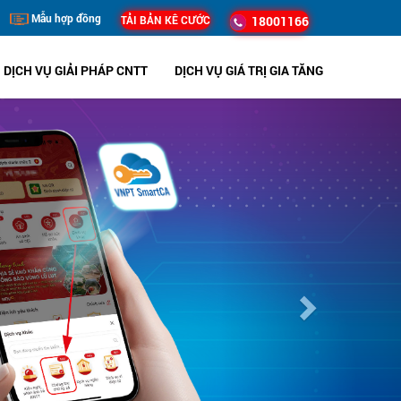
Mẫu hợp đồng
TẢI BẢN KÊ CƯỚC
18001166
DỊCH VỤ GIẢI PHÁP CNTT
DỊCH VỤ GIÁ TRỊ GIA TĂNG
Next