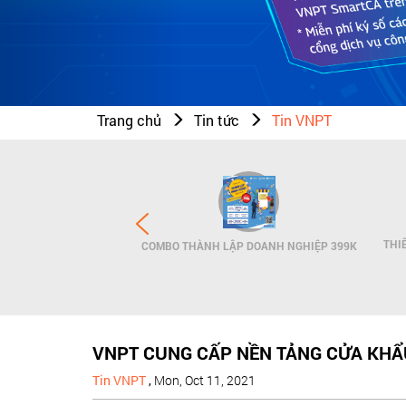
Trang chủ
Tin tức
Tin VNPT
N THƯƠNG HIỆU - SMS
THI
COMBO THÀNH LẬP DOANH NGHIỆP 399K
NDNAME
VNPT CUNG CẤP NỀN TẢNG CỬA KHẨ
Tin VNPT
,
Mon, Oct 11, 2021