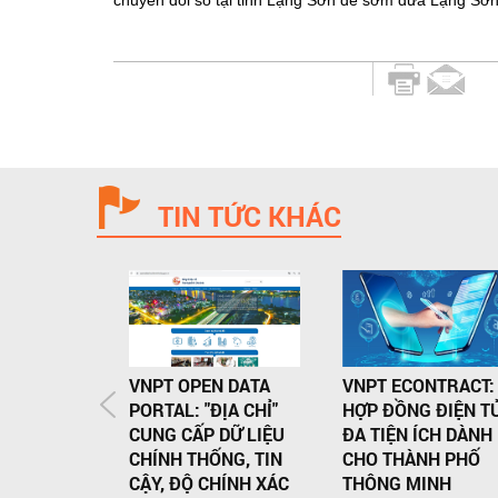
chuyển đổi số tại tỉnh Lạng Sơn để sớm đưa Lạng Sơ
TIN TỨC KHÁC
VNPT OPEN DATA
VNPT ECONTRACT:
PORTAL: "ĐỊA CHỈ"
HỢP ĐỒNG ĐIỆN T
CUNG CẤP DỮ LIỆU
ĐA TIỆN ÍCH DÀNH
CHÍNH THỐNG, TIN
CHO THÀNH PHỐ
CẬY, ĐỘ CHÍNH XÁC
THÔNG MINH