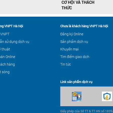
CƠ HỘI VÀ THÁCH
THỨC
ng VNPT Hà Nội
Chưa là khách hàng VNPT Hà Nội
 VNPT
Đăng ký Online
ẫn sử dụng dịch vụ
Sản phẩm dịch vụ
ỹ thuật
Khuyến mại
án Online
Tìm điểm giao dịch
hách hàng
Tin tức
t sóng
Link sản phẩm dịch vụ
Giấy phép của Sở TT & TT HN số 183