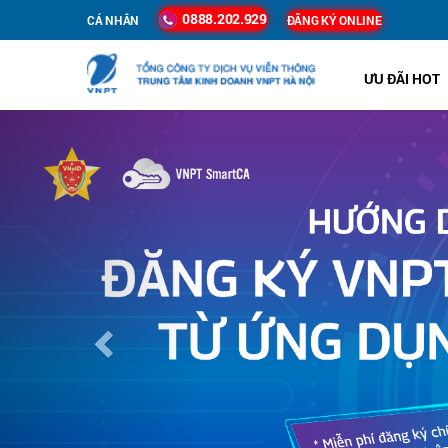
0888.202.929
CÁ NHÂN
ĐĂNG KÝ ONLINE
ƯU ĐÃI HOT
Previous