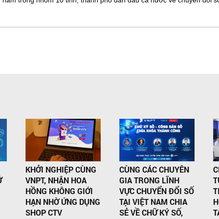
n nằm trong nhóm 10 tỉnh, thành phố dẫn đầu cả nước về chuyển đổi 
KHỞI NGHIỆP CÙNG
CÙNG CÁC CHUYÊN
C
Ử
VNPT, NHẬN HOA
GIA TRONG LĨNH
T
HỒNG KHÔNG GIỚI
VỰC CHUYỂN ĐỔI SỐ
T
HẠN NHỜ ỨNG DỤNG
TẠI VIỆT NAM CHIA
H
SHOP CTV
SẺ VỀ CHỮ KÝ SỐ,
T