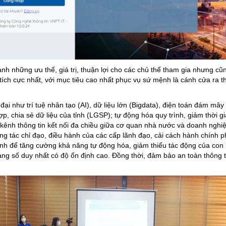
nh những ưu thế, giá trị, thuận lợi cho các chủ thể tham gia nhưng cũ
tích cực nhất, với mục tiêu cao nhất phục vụ sứ mệnh là cánh cửa ra 
i như trí tuệ nhân tạo (AI), dữ liệu lớn (Bigdata), điện toán đám mây 
 hợp, chia sẻ dữ liệu của tỉnh (LGSP); tự động hóa quy trình, giảm thờ
 kênh thông tin kết nối đa chiều giữa cơ quan nhà nước và doanh nghi
ông tác chỉ đạo, điều hành của các cấp lãnh đạo, cải cách hành chính
trình để tăng cường khả năng tự động hóa, giảm thiểu tác động của con
ng số duy nhất có độ ổn định cao. Đồng thời, đảm bảo an toàn thông t