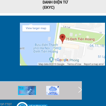
DANH ĐIỆN TỬ
(EKYC)
9/GP-TTĐT