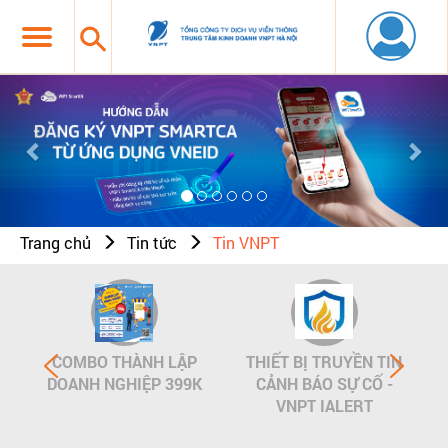
Previous
Nex
Trang chủ
Tin tức
Tin VNPT
COMBO THÀNH LẬP
THIẾT BỊ TRUYỀN TIN
DOANH NGHIỆP 399K
CẢNH BÁO SỰ CỐ -
VNPT IALERT