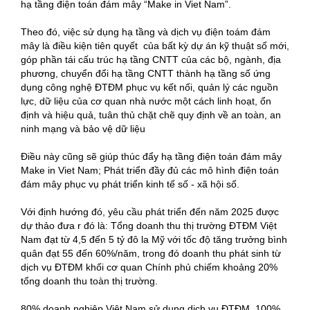
hạ tầng điện toán đám mây “Make in Viet Nam”.
Theo đó, việc sử dụng hạ tầng và dịch vụ điện toám đám
mây là điều kiện tiên quyết của bất kỳ dự án kỹ thuật số mới,
góp phần tái cấu trúc hạ tầng CNTT của các bộ, ngành, địa
phương, chuyển đổi hạ tầng CNTT thành hạ tầng số ứng
dụng công nghệ ĐTĐM phục vụ kết nối, quản lý các nguồn
lực, dữ liệu của cơ quan nhà nước một cách linh hoạt, ổn
định và hiệu quả, tuân thủ chặt chẽ quy định về an toàn, an
ninh mạng và bảo vệ dữ liệu
Điều này cũng sẽ giúp thúc đẩy hạ tầng điện toán đám mây
Make in Viet Nam; Phát triển đầy đủ các mô hình điện toán
đám mây phục vụ phát triển kinh tế số - xã hội số.
Với định hướng đó, yêu cầu phát triển đến năm 2025 được
dự thảo đưa r đó là: Tổng doanh thu thị trường ĐTĐM Việt
Nam đạt từ 4,5 đến 5 tỷ đô la Mỹ với tốc độ tăng trưởng bình
quân đạt 55 đến 60%/năm, trong đó doanh thu phát sinh từ
dịch vụ ĐTĐM khối cơ quan Chính phủ chiếm khoảng 20%
tổng doanh thu toàn thị trường.
80% doanh nghiệp Việt Nam sử dụng dịch vụ ĐTĐM. 100%