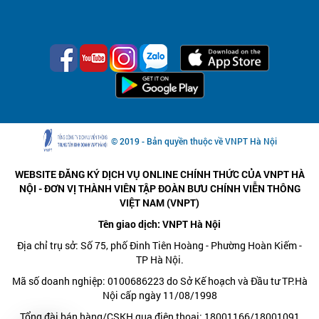
© 2019 - Bản quyền thuộc về VNPT Hà Nội
WEBSITE ĐĂNG KÝ DỊCH VỤ ONLINE CHÍNH THỨC CỦA VNPT HÀ
NỘI - ĐƠN VỊ THÀNH VIÊN TẬP ĐOÀN BƯU CHÍNH VIỄN THÔNG
VIỆT NAM (VNPT)
Tên giao dịch: VNPT Hà Nội
Địa chỉ trụ sở: Số 75, phố Đinh Tiên Hoàng - Phường Hoàn Kiếm -
TP Hà Nội.
Mã số doanh nghiệp: 0100686223 do Sở Kế hoạch và Đầu tư TP.Hà
Nội cấp ngày 11/08/1998
Tổng đài bán hàng/CSKH qua điện thoại: 18001166/18001091