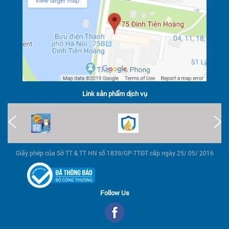
Link sản phẩm dịch vụ
Giấy phép của Sở TT & TT HN số 1839/GP-TTĐT cấp ngày 25/ 05/ 2016
Follow Us