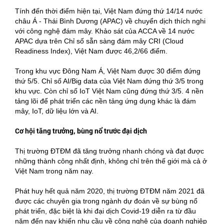
Tính đến thời điểm hiện tại, Việt Nam đứng thứ 14/14 nước
châu Á - Thái Bình Dương (APAC) về chuyển dịch thích nghi
với công nghệ đám mây. Khảo sát của ACCA về 14 nước
APAC dựa trên Chỉ số sẵn sàng đám mây CRI (Cloud
Readiness Index), Việt Nam được 46,2/66 điểm.
Trong khu vực Đông Nam Á, Việt Nam được 30 điểm đứng
thứ 5/5. Chỉ số AI/Big data của Việt Nam đứng thứ 3/5 trong
khu vực. Còn chỉ số IoT Việt Nam cũng đứng thứ 3/5. 4 nền
tảng lõi để phát triển các nền tảng ứng dụng khác là đám
mây, IoT, dữ liệu lớn và AI.
Cơ hội tăng trưởng, bùng nổ trước đại dịch
Thị trường ĐTĐM đã tăng trưởng nhanh chóng và đạt được
những thành công nhất định, không chỉ trên thế giới mà cả ở
Việt Nam trong năm nay.
Phát huy hết quả năm 2020, thị trường ĐTĐM năm 2021 đã
được các chuyên gia trong ngành dự đoán về sự bùng nổ
phát triển, đặc biệt là khi đại dịch Covid-19 diễn ra từ đầu
năm đến nay khiến nhu cầu về công nghệ của doanh nghiệp