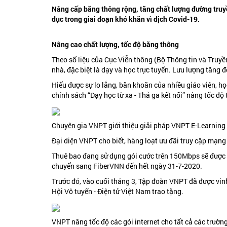
Nâng cấp băng thông rộng, tăng chất lượng đường truyề
dục trong giai đoạn khó khăn vì dịch Covid-19.
Nâng cao chất lượng, tốc độ băng thông
Theo số liệu của Cục Viễn thông (Bộ Thông tin và Truyền
nhà, đặc biệt là dạy và học trực tuyến. Lưu lượng tăng 
Hiểu được sự lo lắng, băn khoăn của nhiều giáo viên, h
chính sách “Dạy học từ xa - Thả ga kết nối” nâng tốc độ
Chuyên gia VNPT giới thiệu giải pháp VNPT E-Learning 
Đại diện VNPT cho biết, hàng loạt ưu đãi truy cập mạng
Thuê bao đang sử dụng gói cước trên 150Mbps sẽ được
chuyển sang FiberVNN đến hết ngày 31-7-2020.
Trước đó, vào cuối tháng 3, Tập đoàn VNPT đã được vin
Hội Vô tuyến - Điện tử Việt Nam trao tặng.
VNPT nâng tốc độ các gói internet cho tất cả các trườn