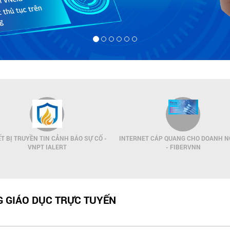
ẾT BỊ TRUYỀN TIN CẢNH BÁO SỰ CỐ -
INTERNET CÁP QUANG CHO DOANH N
VNPT IALERT
- FIBERVNN
 GIÁO DỤC TRỰC TUYẾN