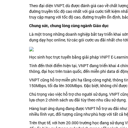
Theo đại diện VNPT, dù được đánh giá cao về chất lượng
đường truyền tốc độ cao nhất với giá cước tiết kiệm nh
truy cập mạng với tốc độ cao, đường truyền ổn định, bả
Chung sức, chung lòng cùng ngành Giáo dục
Là một trong những doanh nghiệp bắt tay triển khai sớm
dụng dạy học online, từ các gói cước ưu đãi nhất cho tớ
Học sinh học trực tuyến bằng giải pháp VNPT E-Learnin
Tính đến thời điểm hiện tại, VNPT đang triển khai 4 chí
thông, đại học trên toàn quốc, đến miễn phí data di độ
VNPT cũng hỗ trợ miễn phí hạ tầng công nghệ, thông tin 
150Mbps, tối đa lên 300Mbps. Đặc biệt, không chỉ được 
Chú trọng vào việc hỗ trợ cho người sử dụng, VNPT cũng
lựa chọn 2 chính sách ưu đãi tùy theo nhu cầu sử dụng.
Hàng loạt ứng dụng đang được VNPT hỗ trợ ưu đãi như:
nhiều lĩnh vực, đối tượng cũng như phù hợp với tất cả h
Trên thực tế, với hơn 20.000 trường học đang sử dụng 