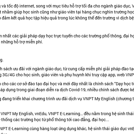
 và tốc độ internet, song với mục tiêu hỗ trợ tối đa cho ngành giáo dục
ất nhằm giúp học sinh cũng như giáo viên tại hàng chục nghìn trường họ
o đảm kết quả học tập hiệu quả trong lúc không thể đến trường vì dịch b
 nhất các giải pháp dạy học trực tuyến cho các trường phổ thông, đại 
i những hỗ trợ miễn phí.
g.
nh sách ưu đãi với ngành giáo dục, từ cung cấp miễn phí giải pháp đào t
ng 3G/4G cho học sinh, giáo viên và phụ huynh khi truy cập app, web VN
cho các cơ sở đào tạo đại học và mới đây nhất là chính sách “Dạy học từ
áp dụng trong giai đoạn diễn ra dịch Covid-19, nhiều chính sách được ké
 đang triển khai chương trình ưu đãi dịch vụ VNPT My English (chương tr
 VNPT My English, vnEdu, VNPT E-Learning… đều nằm trong hệ sinh thái
ệ thống các trường học từ phổ thông tới cao đẳng, đại học...
VNPT E-Learning cùng hàng loạt ứng dụng khác, hệ sinh thái giáo dục v