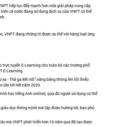
, VNPT tiếp tục đẩy mạnh hơn nữa giải pháp cung cấp
c trên cả nước đang sử dụng dịch vụ của VNPT có thể
ệnh.
học, VNPT đang chứng tỏ được ưu thế với hàng loạt ứng
ạo trực tuyến E-Learning cho toàn bộ các trường phổ
PT E-Learning.
 xa - Thả ga kết nối” nâng băng thông lên tối thiểu
o dài tới hết năm 2020.
ình học tiếng Anh online), qua đó người sử dụng có thể
 giáo dục thông minh mà tập đoàn hướng tới, bao phủ
nEdu mà VNPT phát triển hơn 10 năm qua đã tạo được