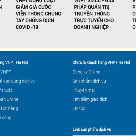
-
VNPT ĐỒNG LOẠT
VNPT SMCC - GIẢI
V
N
GIẢM GIÁ CƯỚC
PHÁP QUẢN TRỊ
P
VIỄN THÔNG CHUNG
TRUYỀN THÔNG
O
TAY CHỐNG DỊCH
TRỰC TUYẾN CHO
T
COVID -19
DOANH NGHIỆP
C
ng VNPT Hà Nội
Chưa là khách hàng VNPT Hà Nội
 VNPT
Đăng ký Online
ẫn sử dụng dịch vụ
Sản phẩm dịch vụ
ỹ thuật
Khuyến mại
án Online
Tìm điểm giao dịch
hách hàng
Tin tức
t sóng
Link sản phẩm dịch vụ