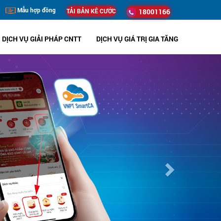
Mẫu hợp đồng
TẢI BẢN KÊ CƯỚC
18001166
DỊCH VỤ GIẢI PHÁP CNTT
DỊCH VỤ GIÁ TRỊ GIA TĂNG
Next