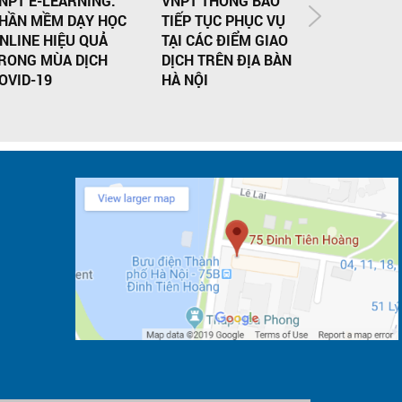
NPT E-LEARNING:
VNPT THÔNG BÁO
VNPT TĂN
HẦN MỀM DẠY HỌC
TIẾP TỤC PHỤC VỤ
KÊNH HỖ 
NLINE HIỆU QUẢ
TẠI CÁC ĐIỂM GIAO
ONLINE Đ
RONG MÙA DỊCH
DỊCH TRÊN ĐỊA BÀN
100% NHU
OVID-19
HÀ NỘI
DỤNG DỊC
CHĂM SÓ
HÀNG