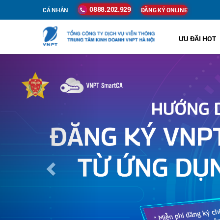
0888.202.929
CÁ NHÂN
ĐĂNG KÝ ONLINE
ƯU ĐÃI HOT
Previous