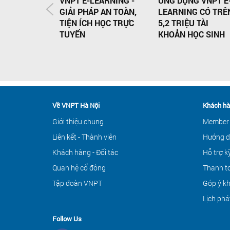
VNPT E-LEARNING -
ỨNG DỤNG VNPT E
GIẢI PHÁP AN TOÀN,
LEARNING CÓ TRÊ
TIỆN ÍCH HỌC TRỰC
5,2 TRIỆU TÀI
TUYẾN
KHOẢN HỌC SINH
Về VNPT Hà Nội
Khách hà
Giới thiệu chung
Member
Liên kết - Thành viên
Hướng d
Khách hàng - Đối tác
Hỗ trợ k
Quan hệ cổ đông
Thanh to
Tập đoàn VNPT
Góp ý k
Lịch phá
Follow Us