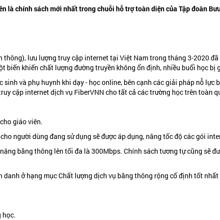
n là chính sách mới nhất trong chuỗi hỗ trợ toàn diện của Tập đoàn Bư
 thông), lưu lượng truy cập internet tại Việt Nam trong tháng 3-2020 đã
đột biến khiến chất lượng đường truyền không ổn định, nhiều buổi học bị 
ọc sinh và phụ huynh khi dạy - học online, bên cạnh các giải pháp nỗ lự
 truy cập internet dịch vụ FiberVNN cho tất cả các trường học trên toàn q
cho giáo viên.
 cho người dùng đang sử dụng sẽ được áp dụng, nâng tốc độ các gói inte
 nâng băng thông lên tối đa là 300Mbps. Chính sách tương tự cũng sẽ 
h danh ở hạng mục Chất lượng dịch vụ băng thông rộng cố định tốt nhất
g học.