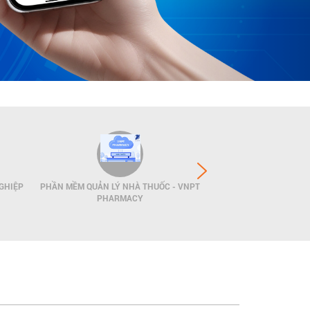
GHIỆP
PHẦN MỀM QUẢN LÝ NHÀ THUỐC - VNPT
GIẢI PHÁP QUẢN LÝ
PHARMACY
POS