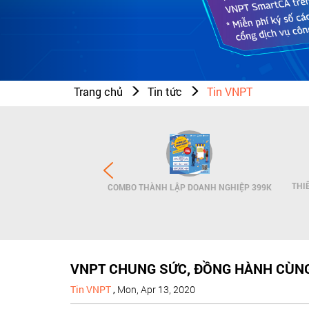
Trang chủ
Tin tức
Tin VNPT
N THƯƠNG HIỆU - SMS
THI
COMBO THÀNH LẬP DOANH NGHIỆP 399K
NDNAME
VNPT CHUNG SỨC, ĐỒNG HÀNH CÙNG
Tin VNPT
,
Mon, Apr 13, 2020