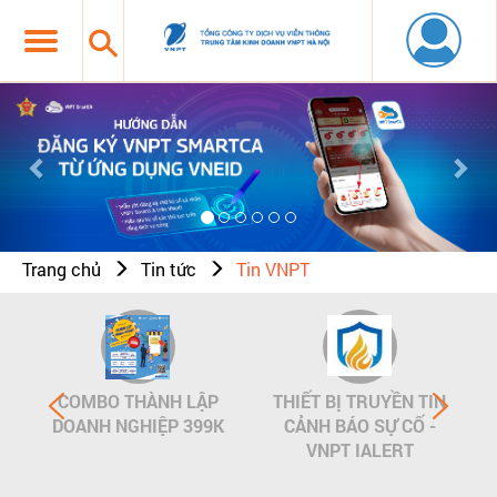
Previous
Nex
Trang chủ
Tin tức
Tin VNPT
COMBO THÀNH LẬP
THIẾT BỊ TRUYỀN TIN
DOANH NGHIỆP 399K
CẢNH BÁO SỰ CỐ -
VNPT IALERT