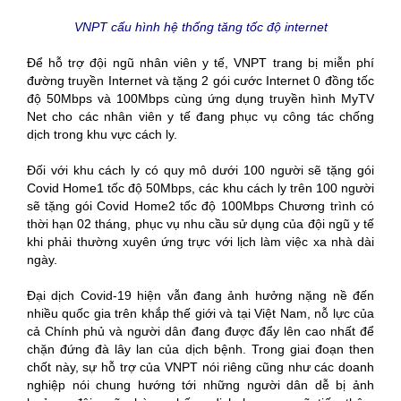
VNPT cấu hình hệ thống tăng tốc độ internet
Để hỗ trợ đội ngũ nhân viên y tế, VNPT trang bị miễn phí
đường truyền Internet và tặng 2 gói cước Internet 0 đồng tốc
độ 50Mbps và 100Mbps cùng ứng dụng truyền hình MyTV
Net cho các nhân viên y tế đang phục vụ công tác chống
dịch trong khu vực cách ly.
Đối với khu cách ly có quy mô dưới 100 người sẽ tặng gói
Covid Home1 tốc độ 50Mbps, các khu cách ly trên 100 người
sẽ tặng gói Covid Home2 tốc độ 100Mbps Chương trình có
thời hạn 02 tháng, phục vụ nhu cầu sử dụng của đội ngũ y tế
khi phải thường xuyên ứng trực với lịch làm việc xa nhà dài
ngày.
Đại dịch Covid-19 hiện vẫn đang ảnh hưởng nặng nề đến
nhiều quốc gia trên khắp thế giới và tại Việt Nam, nỗ lực của
cả Chính phủ và người dân đang được đẩy lên cao nhất để
chặn đứng đà lây lan của dịch bệnh. Trong giai đoạn then
chốt này, sự hỗ trợ của VNPT nói riêng cũng như các doanh
nghiệp nói chung hướng tới những người dân dễ bị ảnh