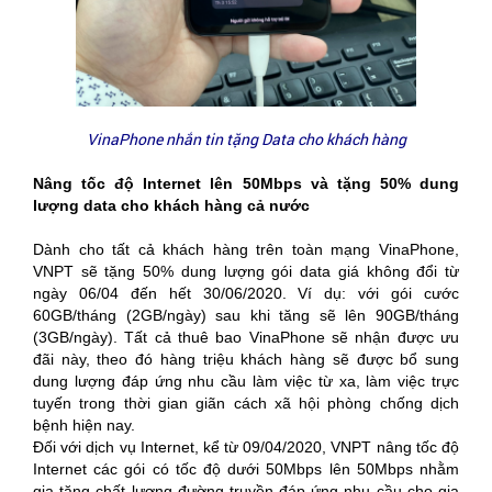
VinaPhone nhắn tin tặng Data cho khách hàng
Nâng tốc độ Internet lên 50Mbps và tặng 50% dung
lượng data cho khách hàng cả nước
Dành cho tất cả khách hàng trên toàn mạng VinaPhone,
VNPT sẽ tặng 50% dung lượng gói data giá không đổi từ
ngày 06/04 đến hết 30/06/2020. Ví dụ: với gói cước
60GB/tháng (2GB/ngày) sau khi tăng sẽ lên 90GB/tháng
(3GB/ngày). Tất cả thuê bao VinaPhone sẽ nhận được ưu
đãi này, theo đó hàng triệu khách hàng sẽ được bổ sung
dung lượng đáp ứng nhu cầu làm việc từ xa, làm việc trực
tuyến trong thời gian giãn cách xã hội phòng chống dịch
bệnh hiện nay.
Đối với dịch vụ Internet, kể từ 09/04/2020, VNPT nâng tốc độ
Internet các gói có tốc độ dưới 50Mbps lên 50Mbps nhằm
gia tăng chất lượng đường truyền đáp ứng nhu cầu cho gia