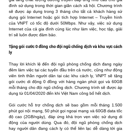
đình sử dụng trong thời gian giãn cách xã hội. Chương trình
sẽ được áp dụng trong 3 tháng cho tất cả khách hàng sử
dụng gói Internet hoặc gói tích hợp Internet – Truyền hình
của VNPT có tốc độ dưới 50Mbps. Như vậy, việc sử dụng
Internet của cả gia đình cùng lúc như làm việc, học tập, giải
trí sẽ luôn được đảm bảo.
Tặng gói cước 0 đồng cho đội ngũ chống dịch và khu vực cách
ly
Thay lời khích lệ đến đội ngũ phòng chống dịch đang ngày
đêm làm việc tại các tuyến đầu trên cả nước, cũng như động
viên tinh thần người dân tại các khu cách ly, VNPT sẽ tặng
gói cước di động 0 đồng với hàng ngàn phút gọi và 60GB
mỗi tháng cho đội ngũ chống dịch. Chương trình sẽ được áp
dụng từ 01/04/2020 đến khi Việt Nam công bố hết dịch.
Gói cước hỗ trợ chống dịch sẽ bao gồm mỗi tháng 1.500
phút gọi nội mạng, 50 phút gọi ngoại mạng và 60GB data tốc
độ cao (2GB/ngày), đáp ứng khá trọn vẹn việc sử dụng di
động của người dùng. Qua đó, đội ngũ phòng chống dịch
hay người dân đang cách ly có thể liên lạc dễ dàng tới gia