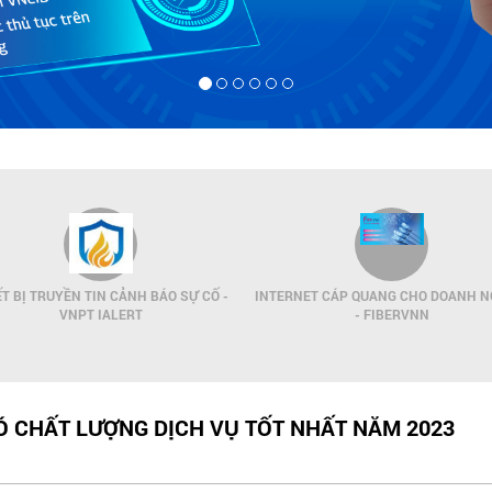
ẾT BỊ TRUYỀN TIN CẢNH BÁO SỰ CỐ -
INTERNET CÁP QUANG CHO DOANH N
VNPT IALERT
- FIBERVNN
CÓ CHẤT LƯỢNG DỊCH VỤ TỐT NHẤT NĂM 2023