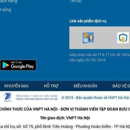
hách hàng
Tin tức
t sóng
Link sản phẩm dịch vụ
Giấy phép của Sở TT & TT HN số 183
cấp ngày 25/ 05/ 2016
KHUYẾN MẠI
HỖ TRỢ
ĐIỀU KHOẢN
BẢO VỆ 
© 2019 - Bản quyền thuộc về VNPT Hà Nội
CHÍNH THỨC CỦA VNPT HÀ NỘI - ĐƠN VỊ THÀNH VIÊN TẬP ĐOÀN BƯU 
Tên giao dịch: VNPT Hà Nội
ịa chỉ trụ sở: Số 75, phố Đinh Tiên Hoàng - Phường Hoàn Kiếm - TP Hà Nộ