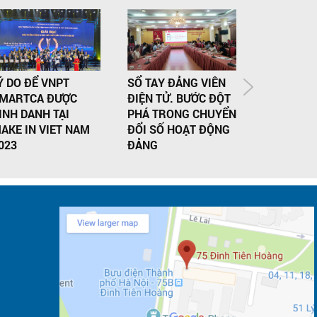
Ý DO ĐỂ VNPT
SỔ TAY ĐẢNG VIÊN
VNPT CUN
MARTCA ĐƯỢC
ĐIỆN TỬ. BƯỚC ĐỘT
TẦNG VIỄ
INH DANH TẠI
PHÁ TRONG CHUYỂN
SỐ PHỤC 
AKE IN VIET NAM
ĐỔI SỐ HOẠT ĐỘNG
ĐẠI BIỂ 
023
ĐẢNG
HỘI SINH 
NAM LẦN 