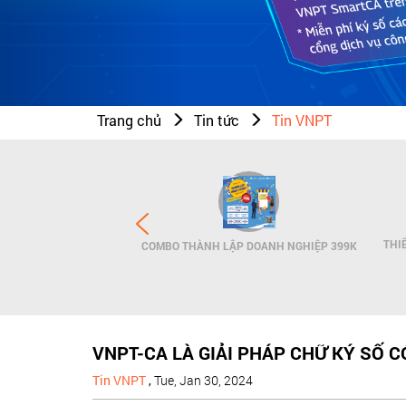
Trang chủ
Tin tức
Tin VNPT
N THƯƠNG HIỆU - SMS
THI
COMBO THÀNH LẬP DOANH NGHIỆP 399K
NDNAME
VNPT-CA LÀ GIẢI PHÁP CHỮ KÝ SỐ 
Tin VNPT
,
Tue, Jan 30, 2024