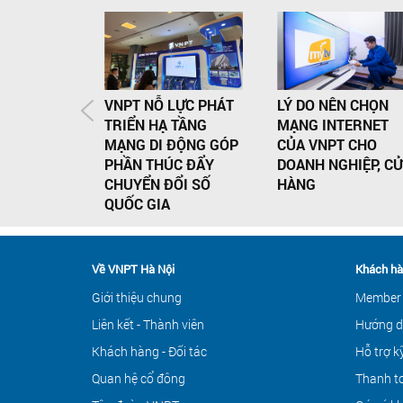
VNPT NỖ LỰC PHÁT
LÝ DO NÊN CHỌN
TRIỂN HẠ TẦNG
MẠNG INTERNET
MẠNG DI ĐỘNG GÓP
CỦA VNPT CHO
PHẦN THÚC ĐẨY
DOANH NGHIỆP, C
CHUYỂN ĐỔI SỐ
HÀNG
QUỐC GIA
Về VNPT Hà Nội
Khách hà
Giới thiệu chung
Member
Liên kết - Thành viên
Hướng d
Khách hàng - Đối tác
Hỗ trợ k
Quan hệ cổ đông
Thanh to