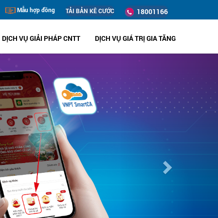
Mẫu hợp đồng
TẢI BẢN KÊ CƯỚC
18001166
DỊCH VỤ GIẢI PHÁP CNTT
DỊCH VỤ GIÁ TRỊ GIA TĂNG
Next