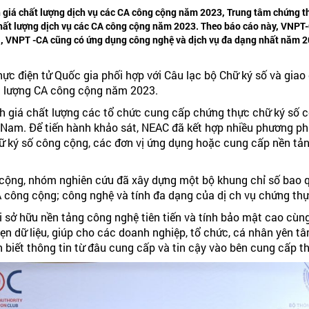
 giá chất lượng dịch vụ các CA công cộng năm 2023, Trung tâm chứng th
chất lượng dịch vụ các CA công cộng năm 2023. Theo báo cáo này, VNPT-
ời, VNPT -CA cũng có ứng dụng công nghệ và dịch vụ đa dạng nhất năm 2
c điện tử Quốc gia phối hợp với Câu lạc bộ Chữ ký số và giao
ất lượng CA công cộng năm 2023.
nh giá chất lượng các tổ chức cung cấp chứng thực chữ ký số 
t Nam. Để tiến hành khảo sát, NEAC đã kết hợp nhiều phương ph
ữ ký số công cộng, các đơn vị ứng dụng hoặc cung cấp nền tản
cộng, nhóm nghiên cứu đã xây dựng một bộ khung chỉ số bao quá
CA công cộng; công nghệ và tính đa dạng của dị ch vụ chứng th
 sở hữu nền tảng công nghệ tiên tiến và tính bảo mật cao cùn
 vẹn dữ liệu, giúp cho các doanh nghiệp, tổ chức, cá nhân yên 
 biết thông tin từ đâu cung cấp và tin cậy vào bên cung cấp th