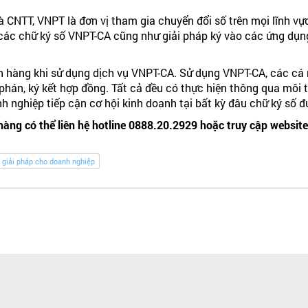
à CNTT, VNPT là đơn vị tham gia chuyển đổi số trên mọi lĩnh vự
p các chữ ký số VNPT-CA cũng như giải pháp ký vào các ứng dụng
 hàng khi sử dụng dịch vụ VNPT-CA. Sử dụng VNPT-CA, các cá n
đàm phán, ký kết hợp đồng. Tất cả đều có thực hiện thông qua mô
h nghiệp tiếp cận cơ hội kinh doanh tại bất kỳ đâu chữ ký số 
hàng có thể liên hệ hotline 0888.20.2929 hoặc truy cập websit
giải pháp cho doanh nghiệp