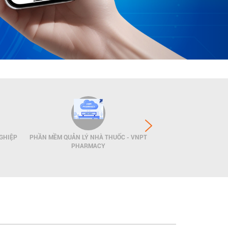
GHIỆP
PHẦN MỀM QUẢN LÝ NHÀ THUỐC - VNPT
GIẢI PHÁP QUẢN LÝ
PHARMACY
POS