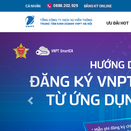
0888.202.929
CÁ NHÂN
ĐĂNG KÝ ONLINE
ƯU ĐÃI HOT
Previous