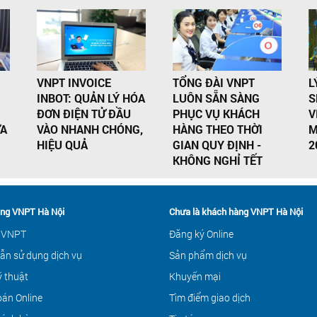
VNPT INVOICE
TỔNG ĐÀI VNPT
L
INBOT: QUẢN LÝ HÓA
LUÔN SẴN SÀNG
S
ĐƠN ĐIỆN TỬ ĐẦU
PHỤC VỤ KHÁCH
V
ỬA
VÀO NHANH CHÓNG,
HÀNG THEO THỜI
M
HIỆU QUẢ
GIAN QUY ĐỊNH -
2
KHÔNG NGHỈ TẾT
ng VNPT Hà Nội
Chưa là khách hàng VNPT Hà Nội
 VNPT
Đăng ký Online
ẫn sử dụng dịch vụ
Sản phẩm dịch vụ
ỹ thuật
Khuyến mại
án Online
Tìm điểm giao dịch