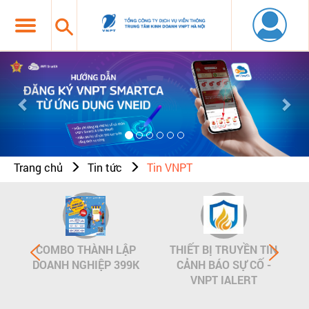
Previous
Nex
Trang chủ
Tin tức
Tin VNPT
COMBO THÀNH LẬP
THIẾT BỊ TRUYỀN TIN
DOANH NGHIỆP 399K
CẢNH BÁO SỰ CỐ -
VNPT IALERT