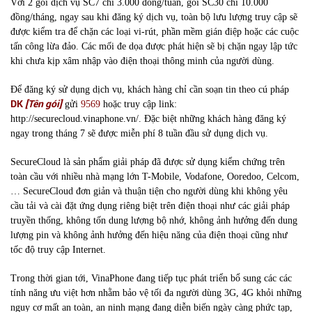
Với 2 gói dịch vụ SC7 chỉ 3.000 đồng/tuần, gói SC30 chỉ 10.000
đồng/tháng, ngay sau khi đăng ký dịch vụ, toàn bộ lưu lượng truy cập sẽ
được kiểm tra để chặn các loại vi-rút, phần mềm gián điệp hoặc các cuộc
tấn công lừa đảo. Các mối đe dọa được phát hiện sẽ bị chặn ngay lập tức
khi chưa kịp xâm nhập vào điện thoại thông minh của người dùng.
Để đăng ký sử dụng dịch vụ, khách hàng chỉ cần soạn tin theo cú pháp
DK
[Tên gói]
gửi
9569
hoặc truy cập link:
http://securecloud.vinaphone.vn/. Đặc biệt những khách hàng đăng ký
ngay trong tháng 7 sẽ được miễn phí 8 tuần đầu sử dụng dịch vụ.
SecureCloud là sản phẩm giải pháp đã được sử dụng kiểm chứng trên
toàn cầu với nhiều nhà mạng lớn T-Mobile, Vodafone, Ooredoo, Celcom,
… SecureCloud đơn giản và thuận tiện cho người dùng khi không yêu
cầu tải và cài đặt ứng dụng riêng biệt trên điện thoại như các giải pháp
truyền thống, không tốn dung lượng bộ nhớ, không ảnh hưởng đến dung
lượng pin và không ảnh hưởng đến hiệu năng của điện thoại cũng như
tốc độ truy cập Internet.
Trong thời gian tới, VinaPhone đang tiếp tục phát triển bổ sung các các
tính năng ưu việt hơn nhằm bảo vệ tối đa người dùng 3G, 4G khỏi những
nguy cơ mất an toàn, an ninh mạng đang diễn biến ngày càng phức tạp,