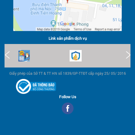
Link sản phẩm dịch vụ
Giấy phép của Sở TT & TT HN số 1839/GP-TTĐT cấp ngày 25/ 05/ 2016
Follow Us