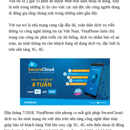
Việt bỏ ra 2 giờ 33 phút để duyệt Web trên điện thoại di động. Đây
là một trong những lý do cho việc các mã độc tấn công người dùng
di động gia tăng chóng mặt trong những năm gần đây.
Với vai trò là nhà mạng cung cấp đầy đủ, toàn diện dịch vụ viễn
thông và công nghệ thông tin tại Việt Nam, VinaPhone luôn chú
trọng vào công tác phát triển các hệ thống, dịch vụ nhằm bảo vệ an
toàn, an ninh thông tin cho khách hàng sử dụng dịch vụ, đặc biệt là
trên nền tảng 3G, 4G.
Đầu tháng 7/2018, VinaPhone tiên phong ra mắt giải pháp SecureCloud-
dịch vụ An ninh mạng ưu việt dựa trên nền tảng công nghệ đám mây
giúp bảo vệ khách hàng Việt khi truy cập 3G, 4G trên điện thoại di động.